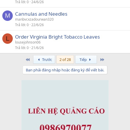
Trả lời
0
24/6/26
Cannulas and Needles
M
manbvcxzadourwan320
Trả lời
0
22/6/26
Order Virginia Bright Tobacco Leaves
L
lousejohnson06
Trả lời
0
21/6/26
First
Last
Trước
2 of 28
Tiếp
Bạn phải đăng nhập hoặc đăng ký để viết bài.