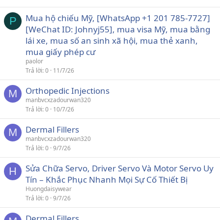
Mua hộ chiếu Mỹ, [WhatsApp +1 201 785-7727]
P
[WeChat ID: Johnyj55], mua visa Mỹ, mua bằng
lái xe, mua số an sinh xã hội, mua thẻ xanh,
mua giấy phép cư
paolor
Trả lời
0
11/7/26
Orthopedic Injections
M
manbvcxzadourwan320
Trả lời
0
10/7/26
Dermal Fillers
M
manbvcxzadourwan320
Trả lời
0
9/7/26
Sửa Chữa Servo, Driver Servo Và Motor Servo Uy
H
Tín – Khắc Phục Nhanh Mọi Sự Cố Thiết Bị
Huongdaisywear
Trả lời
0
9/7/26
Dermal Fillers