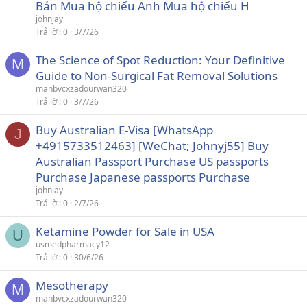
Bản Mua hộ chiếu Anh Mua hộ chiếu H
johnjay
Trả lời
0
3/7/26
The Science of Spot Reduction: Your Definitive
M
Guide to Non-Surgical Fat Removal Solutions
manbvcxzadourwan320
Trả lời
0
3/7/26
Buy Australian E-Visa [WhatsApp
J
+4915733512463] [WeChat; Johnyj55] Buy
Australian Passport Purchase US passports
Purchase Japanese passports Purchase
johnjay
Trả lời
0
2/7/26
Ketamine Powder for Sale in USA
U
usmedpharmacy12
Trả lời
0
30/6/26
Mesotherapy
M
manbvcxzadourwan320