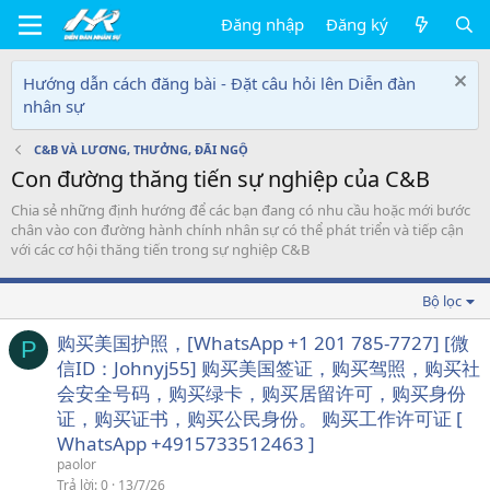
Đăng nhập
Đăng ký
Hướng dẫn cách đăng bài - Đặt câu hỏi lên Diễn đàn
nhân sự
C&B VÀ LƯƠNG, THƯỞNG, ĐÃI NGỘ
Con đường thăng tiến sự nghiệp của C&B
Chia sẻ những định hướng để các bạn đang có nhu cầu hoặc mới bước
chân vào con đường hành chính nhân sự có thể phát triển và tiếp cận
với các cơ hội thăng tiến trong sự nghiệp C&B
Bộ lọc
购买美国护照，[WhatsApp +1 201 785-7727] [微
P
信ID：Johnyj55] 购买美国签证，购买驾照，购买社
会安全号码，购买绿卡，购买居留许可，购买身份
证，购买证书，购买公民身份。 购买工作许可证 [
WhatsApp +4915733512463 ]
paolor
Trả lời
0
13/7/26