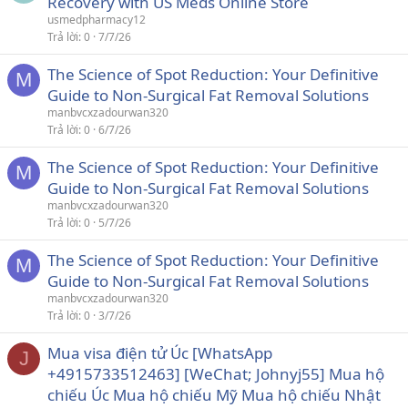
Recovery with US Meds Online Store
usmedpharmacy12
Trả lời
0
7/7/26
The Science of Spot Reduction: Your Definitive
M
Guide to Non-Surgical Fat Removal Solutions
manbvcxzadourwan320
Trả lời
0
6/7/26
The Science of Spot Reduction: Your Definitive
M
Guide to Non-Surgical Fat Removal Solutions
manbvcxzadourwan320
Trả lời
0
5/7/26
The Science of Spot Reduction: Your Definitive
M
Guide to Non-Surgical Fat Removal Solutions
manbvcxzadourwan320
Trả lời
0
3/7/26
Mua visa điện tử Úc [WhatsApp
J
+4915733512463] [WeChat; Johnyj55] Mua hộ
chiếu Úc Mua hộ chiếu Mỹ Mua hộ chiếu Nhật