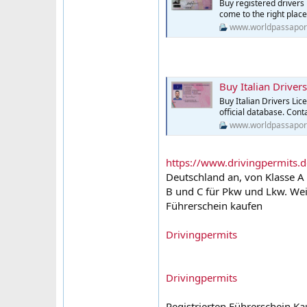
Buy registered drivers 
come to the right place
www.worldpassapor
Buy Italian Driver
Buy Italian Drivers Lic
official database. Cont
www.worldpassapor
https://www.drivingpermits.d
Deutschland an, von Klasse A 
B und C für Pkw und Lkw. Wei
Führerschein kaufen
Drivingpermits
Drivingpermits
Registrierten Führerschein Ka