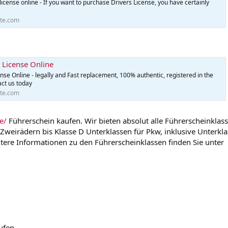
license online - If you want to purchase Drivers License, you have certainly
te.com
s License Online
ense Online - legally and Fast replacement, 100% authentic, registered in the
act us today
te.com
e/
Führerschein kaufen. Wir bieten absolut alle Führerscheinklass
Zweirädern bis Klasse D Unterklassen für Pkw, inklusive Unterkl
tere Informationen zu den Führerscheinklassen finden Sie unter
ufen