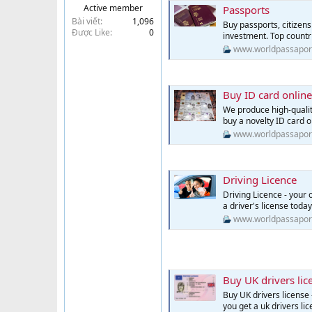
Active member
Passports
t
Bài viết
1,096
e
Buy passports, citizens
Được Like
0
investment. Top countri
r
www.worldpassapor
Buy ID card online
We produce high-quality
buy a novelty ID card o
www.worldpassapor
Driving Licence
Driving Licence - your 
a driver's license today
www.worldpassapor
Buy UK drivers lic
Buy UK drivers license 
you get a uk drivers li