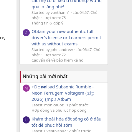
các mẹ có bị kêu u u không? Đừng
quá lo lắng nhé!
Started by vanthanh1
Lúc 04:57, Chủ
nhật
Lượt xem: 75
Thông tin & góp ý
Obtain your new authentic full
J
re,
driver's license or Learners permit
with us without exams.
Started by john andrew
Lúc 06:47, Chủ
nhật
Lượt xem: 72
Các vấn đề về bảo hiểm xã hội
Những bài mới nhất
+D𝚘𝙬𝗻l𝓸ad Subsonic Rumble -
M
Neon Ferrugem Voltagem (𝚣i𝚙
2026) {mp𝟹 A𝓵b𝐮m
Latest: monicauoz
1 phút trước
Hợp đồng và phụ lục hợp đồng
Khám thoái hóa đốt sống cổ ở đâu
U
tốt để phục hồi sớm
Latest: uyenuyen02
2 phút trước