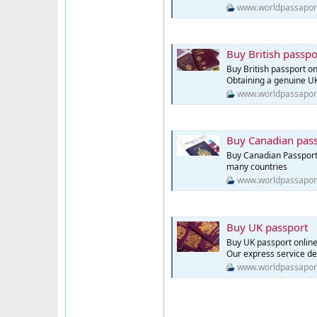
www.worldpassapor
Buy British passpo
Buy British passport on
Obtaining a genuine UK
www.worldpassapor
Buy Canadian pass
Buy Canadian Passport O
many countries
www.worldpassapor
Buy UK passport
Buy UK passport online
Our express service del
www.worldpassapor