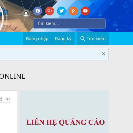
Đăng nhập
Đăng ký
Tìm kiếm
 ONLINE
#1
U