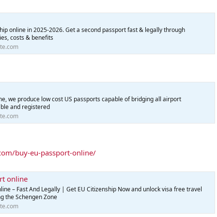
hip online in 2025-2026. Get a second passport fast & legally through
es, costs & benefits
te.com
ne, we produce low cost US passports capable of bridging all airport
able and registered
te.com
com/buy-eu-passport-online/
rt online
line – Fast And Legally | Get EU Citizenship Now and unlock visa free travel
ing the Schengen Zone
te.com