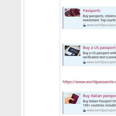
Passports
Buy passports, citizens
investment. Top countri
www.worldpassapor
Buy a US passport
Buy a US passport onli
verification test scann
www.worldpassapor
https://www.worldpassaorte.
Buy Italian passpo
Buy Italian Passport On
190+ countries includ
www.worldpassapor