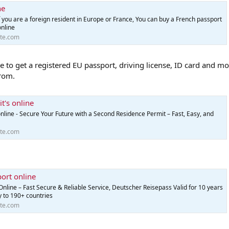
ne
f you are a foreign resident in Europe or France, You can buy a French passport
online
te.com
 to get a registered EU passport, driving license, ID card and mo
from.
t's online
online - Secure Your Future with a Second Residence Permit – Fast, Easy, and
te.com
ort online
line – Fast Secure & Reliable Service, Deutscher Reisepass Valid for 10 years
y to 190+ countries
te.com