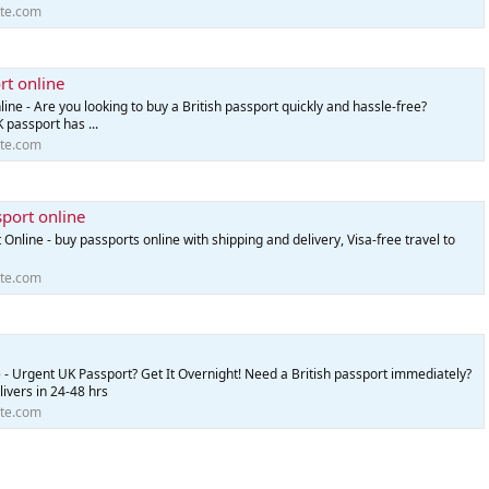
te.com
rt online
line - Are you looking to buy a British passport quickly and hassle-free?
 passport has ...
te.com
port online
nline - buy passports online with shipping and delivery, Visa-free travel to
te.com
 - Urgent UK Passport? Get It Overnight! Need a British passport immediately?
ivers in 24-48 hrs
te.com