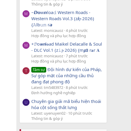
Thông tin & góp ý
~𝘿𝗼w𝙣loa𝚍 Western Roads -
M
Western Roads Vol.3 (z𝙞𝓹 2026)
{𝙰lb𝚞𝚖 r𝙖
Latest: monicauoz
4 phút trước
Hợp đồng và phụ lục hợp đồng
+𝓓o𝙬𝙣l𝐨ad Maikel Delacalle & Soul
M
- DLC Vol.1 (z𝚒𝓹 2026) {m𝙥𝟯 r𝐚r 𝐀
Latest: monicauoz
7 phút trước
Hợp đồng và phụ lục hợp đồng
Đội hình dự kiến của Pháp,
Tâm sự
T
Sự góp mặt của những cầu thủ
đang đạt phong độ
Latest: tm5483972
8 phút trước
Định hướng nghề nghiệp
Chuyên gia giải mã biểu hiện thoái
U
hóa cột sống thắt lưng
Latest: uyenuyen02
10 phút trước
Thông tin & góp ý