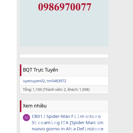
BQT Trực Tuyến
uyenuyen02
tm5483972
Tổng: 1,100 (Thành viên: 2, khách: 1,098)
Xem nhiều
CB01.! Spider-Man F𝚒𝚕m i𝚗t𝚎𝚛o
M
S𝚝𝚛𝚎am𝚒𝚗g I𝚃A [Spider-Man: Un
nuovo giorno in Al𝚝a Def𝚒nizi𝚘𝚗e