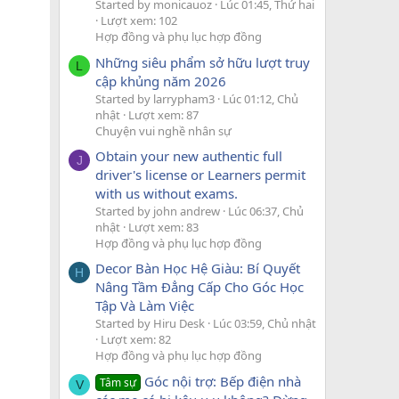
Started by monicauoz
Lúc 01:45, Thứ hai
Lượt xem: 102
Hợp đồng và phụ lục hợp đồng
Những siêu phẩm sở hữu lượt truy
L
cập khủng năm 2026
Started by larrypham3
Lúc 01:12, Chủ
nhật
Lượt xem: 87
Chuyện vui nghề nhân sự
Obtain your new authentic full
J
driver's license or Learners permit
with us without exams.
Started by john andrew
Lúc 06:37, Chủ
nhật
Lượt xem: 83
Hợp đồng và phụ lục hợp đồng
Decor Bàn Học Hệ Giàu: Bí Quyết
H
Nâng Tầm Đẳng Cấp Cho Góc Học
Tập Và Làm Việc
Started by Hiru Desk
Lúc 03:59, Chủ nhật
Lượt xem: 82
Hợp đồng và phụ lục hợp đồng
Góc nội trợ: Bếp điện nhà
Tâm sự
V