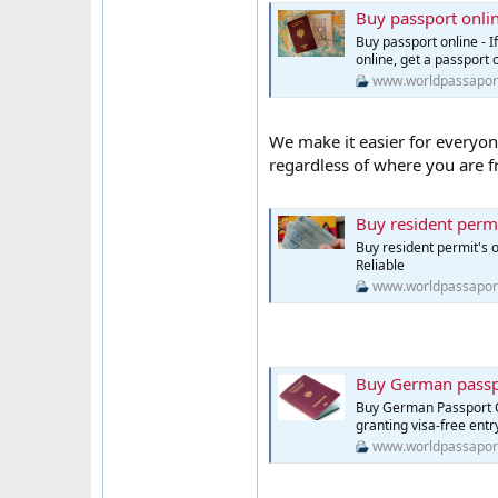
Buy passport onli
Buy passport online - I
online, get a passport 
www.worldpassapor
We make it easier for everyone
regardless of where you are 
Buy resident permi
Buy resident permit's 
Reliable
www.worldpassapor
Buy German passp
Buy German Passport On
granting visa-free entr
www.worldpassapor