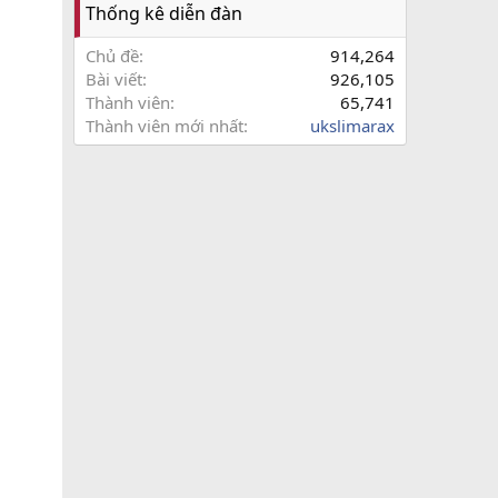
Thống kê diễn đàn
Chủ đề
914,264
Bài viết
926,105
Thành viên
65,741
Thành viên mới nhất
ukslimarax