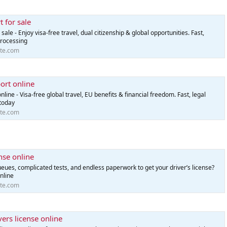
t for sale
sale - Enjoy visa-free travel, dual citizenship & global opportunities. Fast,
processing
te.com
ort online
line - Visa-free global travel, EU benefits & financial freedom. Fast, legal
today
te.com
nse online
ueues, complicated tests, and endless paperwork to get your driver’s license?
online
te.com
vers license online