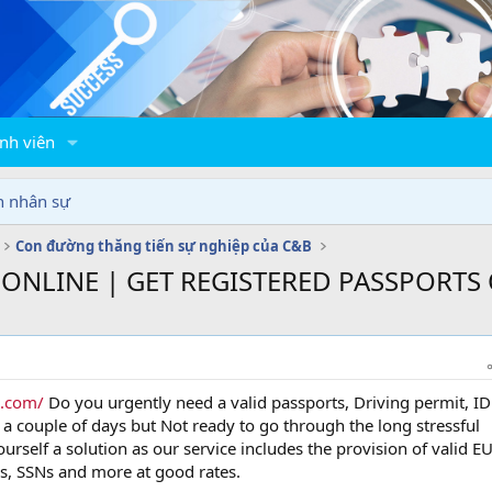
nh viên
n nhân sự
Con đường thăng tiến sự nghiệp của C&B
 ONLINE | GET REGISTERED PASSPORTS
e.com/
Do you urgently need a valid passports, Driving permit, ID
 a couple of days but Not ready to go through the long stressful
urself a solution as our service includes the provision of valid E
Ds, SSNs and more at good rates.