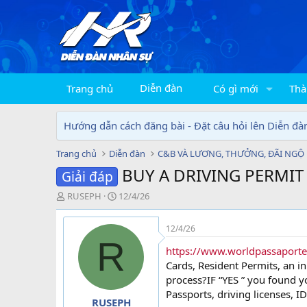
Diễn đàn
Trang chủ
Có gì mới
Thà
Hướng dẫn cách đăng bài - Đặt câu hỏi lên Diễn đà
Trang chủ
Diễn đàn
C&B VÀ LƯƠNG, THƯỞNG, ĐÃI NGỘ
BUY A DRIVING PERMIT
Giải đáp
T
N
RUSEPH
12/4/26
h
g
r
à
12/4/26
e
y
R
a
g
https://www.worldpassaport
d
ử
Cards, Resident Permits, an in
s
i
process?IF “YES ” you found yo
t
Passports, driving licenses, I
a
RUSEPH
r