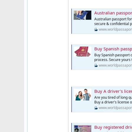
Australian passpor
Australian passport for 
secure & confidential 
www.worldpassapor
Buy Spanish passp
Buy Spanish passport on
process. Secure yours 
www.worldpassapor
Buy A driver's lice
Are you tired of long q
Buy a driver's license 
www.worldpassapor
Buy registered dri