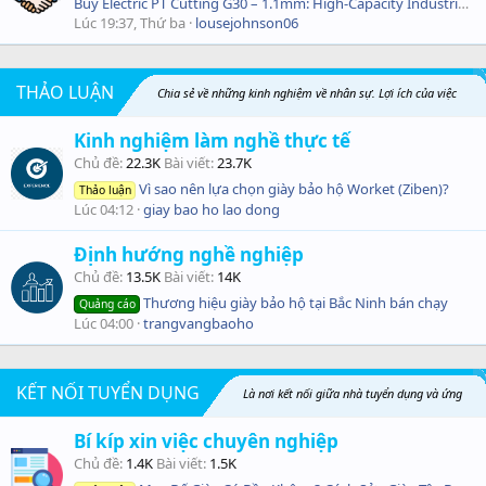
Buy Electric PT Cutting G30 – 1.1mm: High-Capacity Industrial Shredder
Lúc 19:37, Thứ ba
lousejohnson06
THẢO LUẬN
Chia sẻ về những kinh nghiệm về nhân sự. Lợi ích của việc
Kinh nghiệm làm nghề thực tế
tham gia các khóa đào tại ngắn hạn đối với các sinh viên, người trái ngành. Mách bí quyết
Chủ đề
22.3K
Bài viết
23.7K
Vì sao nên lựa chọn giày bảo hộ Worket (Ziben)?
chuyển nghề hiệu quả
Thảo luận
Lúc 04:12
giay bao ho lao dong
Định hướng nghề nghiệp
Chủ đề
13.5K
Bài viết
14K
Thương hiệu giày bảo hộ tại Bắc Ninh bán chạy
Quảng cáo
Lúc 04:00
trangvangbaoho
KẾT NỐI TUYỂN DỤNG
Là nơi kết nối giữa nhà tuyển dụng và ứng
Bí kíp xin việc chuyên nghiệp
viên một cách nhanh nhất và hiệu quả. Kinh nghiệm xin việc thành công
Chủ đề
1.4K
Bài viết
1.5K