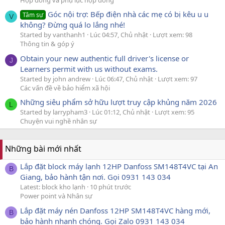
Góc nội trợ: Bếp điện nhà các mẹ có bị kêu u u
Tâm sự
V
không? Đừng quá lo lắng nhé!
Started by vanthanh1
Lúc 04:57, Chủ nhật
Lượt xem: 98
Thông tin & góp ý
Obtain your new authentic full driver's license or
J
Learners permit with us without exams.
Started by john andrew
Lúc 06:47, Chủ nhật
Lượt xem: 97
Các vấn đề về bảo hiểm xã hội
Những siêu phẩm sở hữu lượt truy cập khủng năm 2026
L
Started by larrypham3
Lúc 01:12, Chủ nhật
Lượt xem: 95
Chuyện vui nghề nhân sự
Những bài mới nhất
Lắp đặt block máy lạnh 12HP Danfoss SM148T4VC tại An
B
Giang, bảo hành tận nơi. Gọi 0931 143 034
Latest: block kho lạnh
10 phút trước
Power point và Nhân sự
Lắp đặt máy nén Danfoss 12HP SM148T4VC hàng mới,
B
bảo hành nhanh chóng. Gọi Zalo 0931 143 034