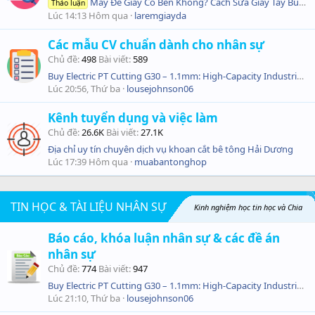
May Đế Giày Có Bền Không? Cách Sửa Giày Tây Bung Đế Hiệu Quả
Thảo luận
Lúc 14:13 Hôm qua
laremgiayda
Các mẫu CV chuẩn dành cho nhân sự
Chủ đề
498
Bài viết
589
Buy Electric PT Cutting G30 – 1.1mm: High-Capacity Industrial Shredder
Lúc 20:56, Thứ ba
lousejohnson06
Kênh tuyển dụng và việc làm
Chủ đề
26.6K
Bài viết
27.1K
Địa chỉ uy tín chuyên dịch vụ khoan cắt bê tông Hải Dương
Lúc 17:39 Hôm qua
muabantonghop
TIN HỌC & TÀI LIỆU NHÂN SỰ
Kinh nghiệm học tin học và Chia
Báo cáo, khóa luận nhân sự & các đề án
sẻ những câu chuyện, bài viết vui hài hước về nhân sự. Những câu ca dao, tục ngữ và
nhân sự
Chủ đề
774
Bài viết
947
những bài thơ hay nói về nghề Hành chính nhân sự
Buy Electric PT Cutting G30 – 1.1mm: High-Capacity Industrial Shredder
Lúc 21:10, Thứ ba
lousejohnson06