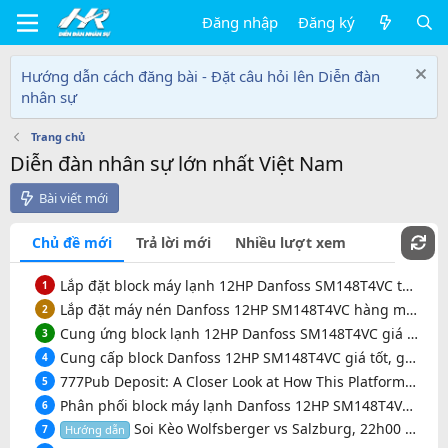
Đăng nhập
Đăng ký
Hướng dẫn cách đăng bài - Đặt câu hỏi lên Diễn đàn
nhân sự
Trang chủ
Diễn đàn nhân sự lớn nhất Việt Nam
Bài viết mới
Chủ đề mới
Trả lời mới
Nhiều lượt xem
Lắp đặt block máy lạnh 12HP Danfoss SM148T4VC tại An Giang, bảo hành tận nơi. Gọi 0931 143 034
1
Lắp đặt máy nén Danfoss 12HP SM148T4VC hàng mới, bảo hành nhanh chóng. Gọi Zalo 0931 143 034
2
Cung ứng block lạnh 12HP Danfoss SM148T4VC giá ưu đãi, giao hàng tại Long An. Gọi 0931 143 034
3
Cung cấp block Danfoss 12HP SM148T4VC giá tốt, giao hàng tận nơi tại Bạc Liêu. Zalo 0931 143 034
4
777Pub Deposit: A Closer Look at How This Platform Handles Your First Transaction
5
Phân phối block máy lạnh Danfoss 12HP SM148T4VC trên toàn quốc, có sẵn hàng. SĐT 0931 143 034
6
Soi Kèo Wolfsberger vs Salzburg, 22h00 Ngày 9/8
7
Hướng dẫn