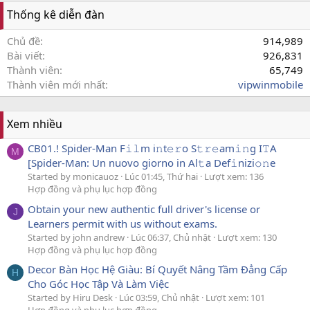
Thống kê diễn đàn
Chủ đề
914,989
Bài viết
926,831
Thành viên
65,749
Thành viên mới nhất
vipwinmobile
Xem nhiều
CB01.! Spider-Man F𝚒𝚕m i𝚗t𝚎𝚛o S𝚝𝚛𝚎am𝚒𝚗g I𝚃A
M
[Spider-Man: Un nuovo giorno in Al𝚝a Def𝚒nizi𝚘𝚗e
Started by monicauoz
Lúc 01:45, Thứ hai
Lượt xem: 136
Hợp đồng và phụ lục hợp đồng
Obtain your new authentic full driver's license or
J
Learners permit with us without exams.
Started by john andrew
Lúc 06:37, Chủ nhật
Lượt xem: 130
Hợp đồng và phụ lục hợp đồng
Decor Bàn Học Hệ Giàu: Bí Quyết Nâng Tầm Đẳng Cấp
H
Cho Góc Học Tập Và Làm Việc
Started by Hiru Desk
Lúc 03:59, Chủ nhật
Lượt xem: 101
Hợp đồng và phụ lục hợp đồng