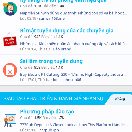
Chủ đề
1.3K
Bài viết
1.4K
Nạp tiền Sunwin đúng quy trình: Những con số và bài học thực tế từ người chơi
Lúc 03:19
sunwin168one
Bí mật tuyển dụng của các chuyên gia
Chủ đề
942
Bài viết
1.1K
Những sai lầm khiến quần áo nhanh xuống cấp và cách khắc phụ
Lúc 10:04, Thứ tư
Đảo Brand
Sai lầm trong tuyển dụng
Chủ đề
959
Bài viết
1.1K
Buy Electric PT Cutting G30 – 1.1mm: High-Capacity Industrial Shredder
Lúc 17:01, Thứ ba
lousejohnson06
ĐÀO TẠO-PHÁT TRIỂN & ĐÁNH GIÁ NHÂN SỰ
Những
Phương pháp đào tạo
quy định trong đào tạo và phát triển nhân sự & quy trình đánh giá nhân sự chuyên nghiệp
Chủ đề
1.5K
Bài viết
1.7K
777Pub Deposit: A Closer Look at How This Platform Handles Your First Transaction
Lúc 05:06
777pub7ph