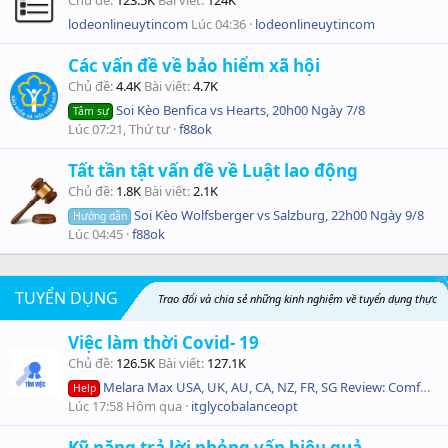
Chủ đề
123.5K
Bài viết
124K
lodeonlineuytincom
Lúc 04:36
lodeonlineuytincom
Các vấn đề về bảo hiểm xã hội
Chủ đề
4.4K
Bài viết
4.7K
Soi Kèo Benfica vs Hearts, 20h00 Ngày 7/8
Tâm sự
Lúc 07:21, Thứ tư
f88ok
Tất tần tật vấn đề về Luật lao động
Chủ đề
1.8K
Bài viết
2.1K
Soi Kèo Wolfsberger vs Salzburg, 22h00 Ngày 9/8
Hướng dẫn
Lúc 04:45
f88ok
TUYỂN DỤNG
Trao đổi và chia sẻ những kinh nghiệm về tuyển dụng thực
Việc làm thời Covid- 19
tế ngoài doanh nghiệp. Những khó khăn và cách khác phục trong công tác tuyển dụng
Chủ đề
126.5K
Bài viết
127.1K
Melara Max USA, UK, AU, CA, NZ, FR, SG Review: Comfort, Support, and Better Sleep in One
Help
Lúc 17:58 Hôm qua
itglycobalanceopt
Kỹ năng trả lời phỏng vấn hiệu quả