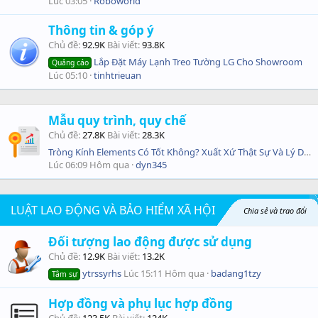
Lúc 03:05
Roboworld
Thông tin & góp ý
Chủ đề
92.9K
Bài viết
93.8K
Lắp Đặt Máy Lạnh Treo Tường LG Cho Showroom
Quảng cáo
Lúc 05:10
tinhtrieuan
Mẫu quy trình, quy chế
Chủ đề
27.8K
Bài viết
28.3K
Tròng Kính Elements Có Tốt Không? Xuất Xứ Thật Sự Và Lý Do Được Giới Trẻ Ưa Chuộng
Lúc 06:09 Hôm qua
dyn345
LUẬT LAO ĐỘNG VÀ BẢO HIỂM XÃ HỘI
Chia sẻ và trao đổi
Đối tượng lao động được sử dụng
những điểm mới, những quy định chỉnh sửa, bổ sung về Luật lao động và Bảo hiểm xã hội
Chủ đề
12.9K
Bài viết
13.2K
ytrssyrhs
Lúc 15:11 Hôm qua
badang1tzy
Tâm sự
Hợp đồng và phụ lục hợp đồng