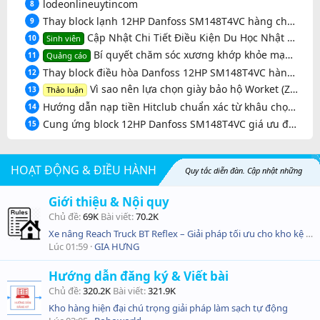
lodeonlineuytincom
8
Thay block lạnh 12HP Danfoss SM148T4VC hàng chất lượng, uy tín tại Hậu Giang. Call 0931 143 034
9
Cập Nhật Chi Tiết Điều Kiện Du Học Nhật Bản Mới Nhất Dành Cho Tân Sinh Viên
10
Sinh viên
Bí quyết chăm sóc xương khớp khỏe mạnh sau tuổi 40
11
Quảng cáo
Thay block điều hòa Danfoss 12HP SM148T4VC hàng China, bảo hành uy tín. Add Zalo 0931 143 034
12
Vì sao nên lựa chọn giày bảo hộ Worket (Ziben)?
13
Thảo luận
Hướng dẫn nạp tiền Hitclub chuẩn xác từ khâu chọn kênh đến nhận tiền trong tích tắc
14
Cung ứng block 12HP Danfoss SM148T4VC giá ưu đãi, giao tận nơi tại Khánh Hòa. Gọi 0931 143 034
15
HOẠT ĐỘNG & ĐIỀU HÀNH
Quy tắc diễn đàn. Cập nhật những
Giới thiệu & Nội quy
thông tin mới nhất về nhân sự. Hướng dẫn và hỗ trợ thành viên trong việc đăng bài
Chủ đề
69K
Bài viết
70.2K
Xe nâng Reach Truck BT Reflex – Giải pháp tối ưu cho kho kệ cao
Lúc 01:59
GIA HƯNG
Hướng dẫn đăng ký & Viết bài
Chủ đề
320.2K
Bài viết
321.9K
Kho hàng hiện đại chú trọng giải pháp làm sạch tự động