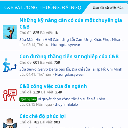
C&B VÀ LƯƠNG, THƯỞNG, ĐÃI NGỘ
Trao đổi các kiến thức,
Những kỹ năng cần có của một chuyên gia
kỹ năng nghiệp vụ liên quan đến các cơ chế đãi ngộ. Chia sẻ tầm quan trọng của vị trí C&B
C&B
Chủ đề
825
Bài viết
1K
và cách để trở thành chuyên gia tài ba trong lĩnh vực C&B
Sửa Màn Hình HMI Cảm Ứng Lỗi Cảm Ứng, Khắc Phục Nhanh, Uy Tín
Lúc 03:14, Thứ tư
Huongdaisywear
Con đường thăng tiến sự nghiệp của C&B
Chủ đề
601
Bài viết
759
Sửa Servo, Servo Delta báo lỗi, Địa chỉ sửa Tại Tp Hồ Chí Minh
Lúc 04:41, Thứ năm
Huongdaisywear
C&B công việc của đa ngành
Chủ đề
2.2K
Bài viết
2.4K
Bí quyết chọn công tắc áp suất siêu bền
Quảng cáo
Lúc 08:15 Hôm qua
thuylinhbilalo
Các chế độ phúc lợi
Chủ đề
782
Bài viết
903