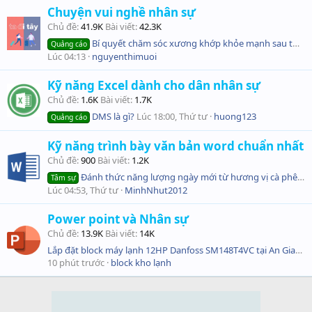
Chuyện vui nghề nhân sự
Chủ đề
41.9K
Bài viết
42.3K
Bí quyết chăm sóc xương khớp khỏe mạnh sau tuổi 40
Quảng cáo
Lúc 04:13
nguyenthimuoi
Kỹ năng Excel dành cho dân nhân sự
Chủ đề
1.6K
Bài viết
1.7K
DMS là gì?
Lúc 18:00, Thứ tư
huong123
Quảng cáo
Kỹ năng trình bày văn bản word chuẩn nhất
Chủ đề
900
Bài viết
1.2K
Đánh thức năng lượng ngày mới từ hương vị cà phê thủ công bên hiên nhà lộng gió
Tâm sự
Lúc 04:53, Thứ tư
MinhNhut2012
Power point và Nhân sự
Chủ đề
13.9K
Bài viết
14K
Lắp đặt block máy lạnh 12HP Danfoss SM148T4VC tại An Giang, bảo hành tận nơi. Gọi 0931 143 034
10 phút trước
block kho lạnh