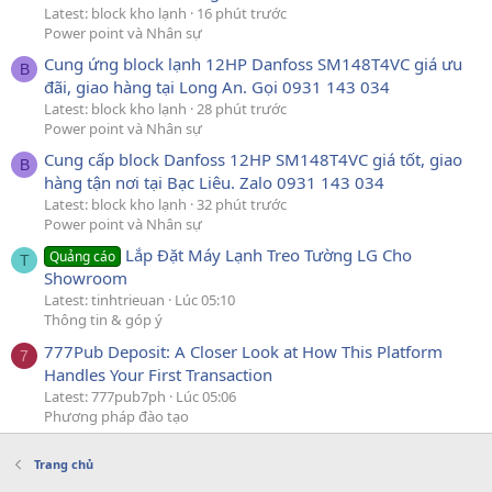
Latest: block kho lạnh
16 phút trước
Power point và Nhân sự
Cung ứng block lạnh 12HP Danfoss SM148T4VC giá ưu
B
đãi, giao hàng tại Long An. Gọi 0931 143 034
Latest: block kho lạnh
28 phút trước
Power point và Nhân sự
Cung cấp block Danfoss 12HP SM148T4VC giá tốt, giao
B
hàng tận nơi tại Bạc Liêu. Zalo 0931 143 034
Latest: block kho lạnh
32 phút trước
Power point và Nhân sự
Lắp Đặt Máy Lạnh Treo Tường LG Cho
Quảng cáo
T
Showroom
Latest: tinhtrieuan
Lúc 05:10
Thông tin & góp ý
777Pub Deposit: A Closer Look at How This Platform
7
Handles Your First Transaction
Latest: 777pub7ph
Lúc 05:06
Phương pháp đào tạo
Trang chủ