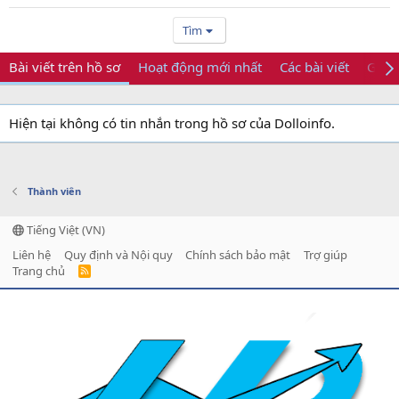
Tìm
Bài viết trên hồ sơ
Hoạt động mới nhất
Các bài viết
Giới 
Hiện tại không có tin nhắn trong hồ sơ của Dolloinfo.
Thành viên
Tiếng Việt (VN)
Liên hệ
Quy định và Nội quy
Chính sách bảo mật
Trợ giúp
Trang chủ
R
S
S