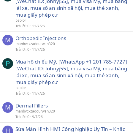
[WeChat ID: Johnyj55], mua visa Mỹ, mua bằng
lái xe, mua số an sinh xã hội, mua thẻ xanh,
mua giấy phép cư
paolor
Trả lời
0
11/7/26
Orthopedic Injections
M
manbvcxzadourwan320
Trả lời
0
11/7/26
Mua hộ chiếu Mỹ, [WhatsApp +1 201 785-7727]
P
[WeChat ID: Johnyj55], mua visa Mỹ, mua bằng
lái xe, mua số an sinh xã hội, mua thẻ xanh,
mua giấy phép cư
paolor
Trả lời
0
11/7/26
Dermal Fillers
M
manbvcxzadourwan320
Trả lời
0
9/7/26
Sửa Màn Hình HMI Công Nghiệp Uy Tín – Khắc
H