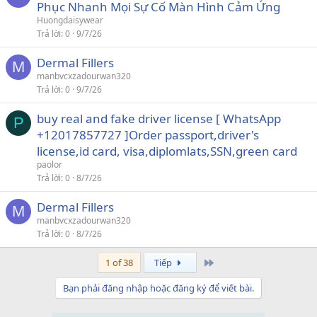
Phục Nhanh Mọi Sự Cố Màn Hình Cảm Ứng
Huongdaisywear
Trả lời
0
9/7/26
Dermal Fillers
M
manbvcxzadourwan320
Trả lời
0
9/7/26
buy real and fake driver license [ WhatsApp
P
+12017857727 ]Order passport,driver's
license,id card, visa,diplomlats,SSN,green card
paolor
Trả lời
0
8/7/26
Dermal Fillers
M
manbvcxzadourwan320
Trả lời
0
8/7/26
Last
1 of 38
Tiếp
Bạn phải đăng nhập hoặc đăng ký để viết bài.