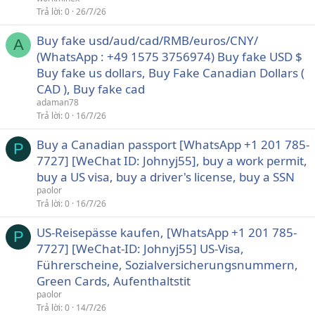
Trả lời
0
26/7/26
Buy fake usd/aud/cad/RMB/euros/CNY/
A
(WhatsApp : +49 1575 3756974) Buy fake USD $
Buy fake us dollars, Buy Fake Canadian Dollars (
CAD ), Buy fake cad
adaman78
Trả lời
0
16/7/26
Buy a Canadian passport [WhatsApp +1 201 785-
P
7727] [WeChat ID: Johnyj55], buy a work permit,
buy a US visa, buy a driver's license, buy a SSN
paolor
Trả lời
0
16/7/26
US-Reisepässe kaufen, [WhatsApp +1 201 785-
P
7727] [WeChat-ID: Johnyj55] US-Visa,
Führerscheine, Sozialversicherungsnummern,
Green Cards, Aufenthaltstit
paolor
Trả lời
0
14/7/26