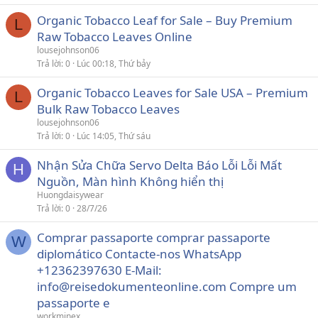
Organic Tobacco Leaf for Sale – Buy Premium
L
Raw Tobacco Leaves Online
lousejohnson06
Trả lời
0
Lúc 00:18, Thứ bảy
Organic Tobacco Leaves for Sale USA – Premium
L
Bulk Raw Tobacco Leaves
lousejohnson06
Trả lời
0
Lúc 14:05, Thứ sáu
Nhận Sửa Chữa Servo Delta Báo Lỗi Lỗi Mất
H
Nguồn, Màn hình Không hiển thị
Huongdaisywear
Trả lời
0
28/7/26
Comprar passaporte comprar passaporte
W
diplomático Contacte-nos WhatsApp
+12362397630 E-Mail:
info@reisedokumenteonline.com Compre um
passaporte e
workminex