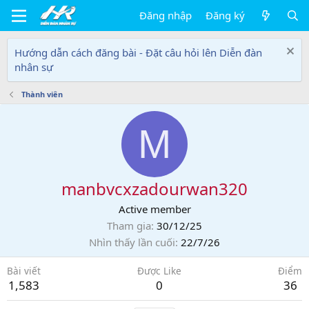
Đăng nhập
Đăng ký
Hướng dẫn cách đăng bài - Đặt câu hỏi lên Diễn đàn
nhân sự
Thành viên
M
manbvcxzadourwan320
Active member
Tham gia
30/12/25
Nhìn thấy lần cuối
22/7/26
Bài viết
Được Like
Điểm
1,583
0
36