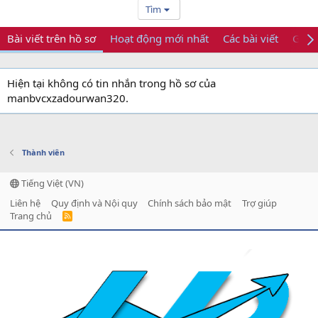
Tìm
Bài viết trên hồ sơ
Hoạt động mới nhất
Các bài viết
Giới 
Hiện tại không có tin nhắn trong hồ sơ của
manbvcxzadourwan320.
Thành viên
Tiếng Việt (VN)
Liên hệ
Quy định và Nội quy
Chính sách bảo mật
Trợ giúp
Trang chủ
R
S
S