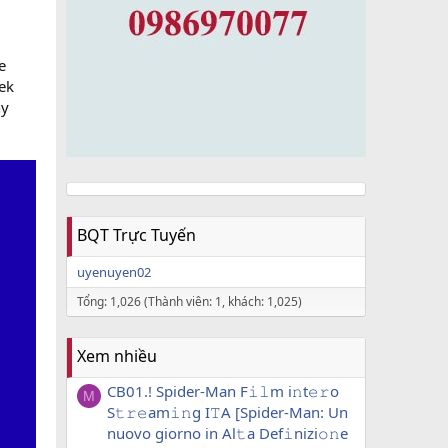
e
eek
ny
BQT Trực Tuyến
uyenuyen02
Tổng: 1,026 (Thành viên: 1, khách: 1,025)
Xem nhiều
CB01.! Spider-Man F𝚒𝚕m i𝚗t𝚎𝚛o
M
S𝚝𝚛𝚎am𝚒𝚗g I𝚃A [Spider-Man: Un
nuovo giorno in Al𝚝a Def𝚒nizi𝚘𝚗e