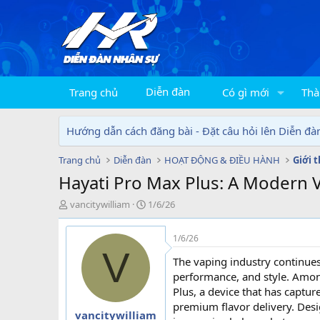
Diễn đàn
Trang chủ
Có gì mới
Thà
Hướng dẫn cách đăng bài - Đặt câu hỏi lên Diễn đà
Trang chủ
Diễn đàn
HOẠT ĐỘNG & ĐIỀU HÀNH
Giới 
Hayati Pro Max Plus: A Modern 
T
N
vancitywilliam
1/6/26
h
g
r
à
1/6/26
e
y
V
a
g
The vaping industry continues
d
ử
performance, and style. Amon
s
i
Plus, a device that has captur
t
premium flavor delivery. Desi
a
vancitywilliam
r