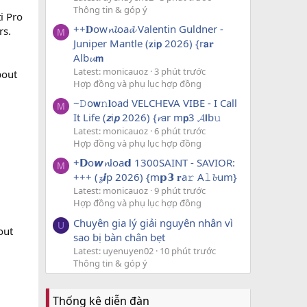
Thông tin & góp ý
i Pro
++𝐃ow𝓷𝓵oa𝓭 Valentin Guldner -
rs.
M
Juniper Mantle (𝐳i𝗽 2026) {r𝗮𝐫
Alb𝓾𝗺
Latest: monicauoz
3 phút trước
bout
Hợp đồng và phụ lục hợp đồng
~𝙳o𝘄𝚗𝐥oad VELCHEVA VIBE - I Call
M
It Life (𝙯i𝙥 2026) {𝓻ar m𝗽3 𝓐𝗹b𝚞
Latest: monicauoz
6 phút trước
Hợp đồng và phụ lục hợp đồng
+𝗗o𝙬𝓷loa𝗱 1300SAINT - SAVIOR:
M
+++ (𝔃𝙞p 2026) {m𝗽𝟯 𝐫a𝚛 A𝚕𝓫um}
Latest: monicauoz
9 phút trước
Hợp đồng và phụ lục hợp đồng
Chuyên gia lý giải nguyên nhân vì
U
out
sao bị bàn chân bẹt
Latest: uyenuyen02
10 phút trước
Thông tin & góp ý
Thống kê diễn đàn