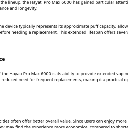
he lineup, the Hayati Pro Max 6000 has gained particular attent
ance and longevity.
e device typically represents its approximate puff capacity, allo
efore needing a replacement. This extended lifespan offers sever
e​
f the Hayati Pro Max 6000 is its ability to provide extended vapin
e reduced need for frequent replacements, making it a practical o
ities often offer better overall value. Since users can enjoy more
they may find the experience more economical compared to shorte