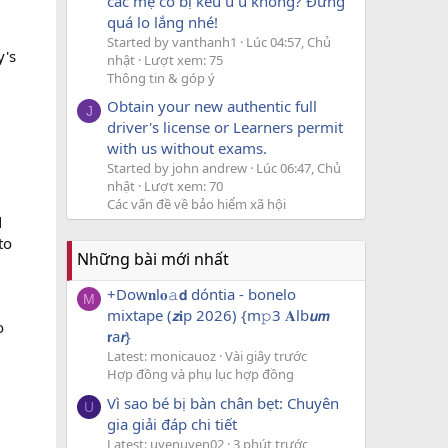
các mẹ có bị kêu u u không? Đừng
quá lo lắng nhé!
Started by vanthanh1
Lúc 04:57, Chủ
y's
nhật
Lượt xem: 75
Thông tin & góp ý
Obtain your new authentic full
J
driver's license or Learners permit
with us without exams.
Started by john andrew
Lúc 06:47, Chủ
nhật
Lượt xem: 70
Các vấn đề về bảo hiểm xã hội
d
to
Những bài mới nhất
+Dow𝐧l𝐨𝚊𝗱 dóntia - bonelo
M
mixtape (𝙯𝐢p 2026) {m𝚙3 𝐀lb𝙪𝙢
o
𝗿a𝙧}
Latest: monicauoz
Vài giây trước
Hợp đồng và phụ lục hợp đồng
Vì sao bé bị bàn chân bẹt: Chuyên
U
gia giải đáp chi tiết
Latest: uyenuyen02
3 phút trước