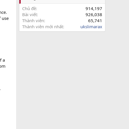
Chủ đề
914,197
nce.
Bài viết
926,038
f use
Thành viên
65,741
Thành viên mới nhất
ukslimarax
f a
rom
r