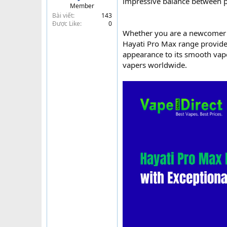
impressive balance between por
Member
t
Bài viết
143
e
Được Like
0
r
Whether you are a newcomer t
Hayati Pro Max range provides 
appearance to its smooth vap
vapers worldwide.