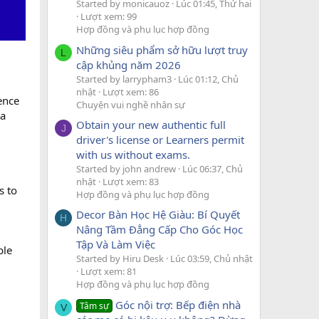
Started by monicauoz
Lúc 01:45, Thứ hai
Lượt xem: 99
Hợp đồng và phụ lục hợp đồng
Những siêu phẩm sở hữu lượt truy
L
cập khủng năm 2026
Started by larrypham3
Lúc 01:12, Chủ
nhật
Lượt xem: 86
ence
Chuyện vui nghề nhân sự
 a
Obtain your new authentic full
J
driver's license or Learners permit
with us without exams.
Started by john andrew
Lúc 06:37, Chủ
nhật
Lượt xem: 83
s to
Hợp đồng và phụ lục hợp đồng
Decor Bàn Học Hệ Giàu: Bí Quyết
H
Nâng Tầm Đẳng Cấp Cho Góc Học
Tập Và Làm Việc
ble
Started by Hiru Desk
Lúc 03:59, Chủ nhật
Lượt xem: 81
Hợp đồng và phụ lục hợp đồng
Góc nội trợ: Bếp điện nhà
Tâm sự
V