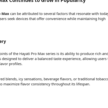
ax Continues to Grow in Popularity​
o Max
can be attributed to several factors that resonate with toda
rs seek devices that offer convenience while maintaining high
ery​
ints of the Hayati Pro Max series is its ability to produce rich an
 is designed to deliver a balanced taste experience, allowing users 
lavor profiles.
ed blends, icy sensations, beverage flavors, or traditional tobacc
to maximize flavor consistency throughout its lifespan.