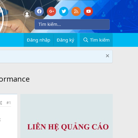
Đăng nhập
Đăng ký
Tìm kiếm
rformance
#1
x