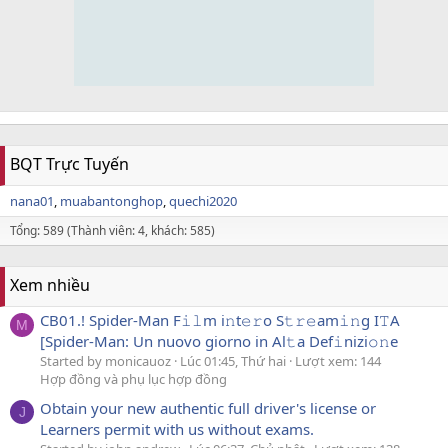
BQT Trực Tuyến
nana01
muabantonghop
quechi2020
Tổng: 589 (Thành viên: 4, khách: 585)
Xem nhiều
CB01.! Spider-Man F𝚒𝚕m i𝚗t𝚎𝚛o S𝚝𝚛𝚎am𝚒𝚗g I𝚃A
M
[Spider-Man: Un nuovo giorno in Al𝚝a Def𝚒nizi𝚘𝚗e
Started by monicauoz
Lúc 01:45, Thứ hai
Lượt xem: 144
Hợp đồng và phụ lục hợp đồng
Obtain your new authentic full driver's license or
J
Learners permit with us without exams.