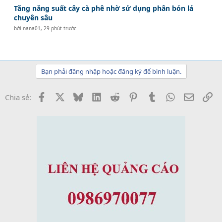
Tăng năng suất cây cà phê nhờ sử dụng phân bón lá
chuyên sâu
bởi
nana01
,
29 phút trước
Bạn phải đăng nhập hoặc đăng ký để bình luận.
Facebook
X
Bluesky
LinkedIn
Reddit
Pinterest
Tumblr
WhatsApp
Email
Li
Chia sẻ: