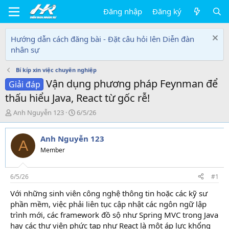
Đăng nhập
Đăng ký
Hướng dẫn cách đăng bài - Đặt câu hỏi lên Diễn đàn
nhân sự
Bí kíp xin việc chuyên nghiệp
Vận dụng phương pháp Feynman để
Giải đáp
thấu hiểu Java, React từ gốc rễ!
T
N
Anh Nguyễn 123
6/5/26
h
g
r
à
Anh Nguyễn 123
e
y
A
a
g
Member
d
ử
s
i
t
6/5/26
#1
a
Với những sinh viên công nghệ thông tin hoặc các kỹ sư
r
phần mềm, việc phải liên tục cập nhật các ngôn ngữ lập
t
e
trình mới, các framework đồ sộ như Spring MVC trong Java
r
hay các thư viện phức tạp như React là một áp lực khổng