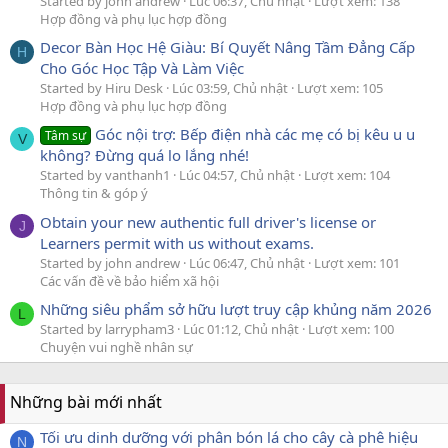
Started by john andrew
Lúc 06:37, Chủ nhật
Lượt xem: 138
Hợp đồng và phụ lục hợp đồng
Decor Bàn Học Hệ Giàu: Bí Quyết Nâng Tầm Đẳng Cấp
H
Cho Góc Học Tập Và Làm Việc
Started by Hiru Desk
Lúc 03:59, Chủ nhật
Lượt xem: 105
Hợp đồng và phụ lục hợp đồng
Góc nội trợ: Bếp điện nhà các mẹ có bị kêu u u
Tâm sự
V
không? Đừng quá lo lắng nhé!
Started by vanthanh1
Lúc 04:57, Chủ nhật
Lượt xem: 104
Thông tin & góp ý
Obtain your new authentic full driver's license or
J
Learners permit with us without exams.
Started by john andrew
Lúc 06:47, Chủ nhật
Lượt xem: 101
Các vấn đề về bảo hiểm xã hội
Những siêu phẩm sở hữu lượt truy cập khủng năm 2026
L
Started by larrypham3
Lúc 01:12, Chủ nhật
Lượt xem: 100
Chuyện vui nghề nhân sự
Những bài mới nhất
Tối ưu dinh dưỡng với phân bón lá cho cây cà phê hiệu
N