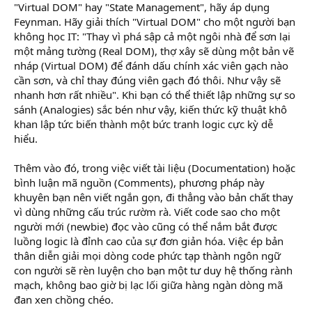
"Virtual DOM" hay "State Management", hãy áp dụng
Feynman. Hãy giải thích "Virtual DOM" cho một người bạn
không học IT: "Thay vì phá sập cả một ngôi nhà để sơn lại
một mảng tường (Real DOM), thợ xây sẽ dùng một bản vẽ
nháp (Virtual DOM) để đánh dấu chính xác viên gạch nào
cần sơn, và chỉ thay đúng viên gạch đó thôi. Như vậy sẽ
nhanh hơn rất nhiều". Khi bạn có thể thiết lập những sự so
sánh (Analogies) sắc bén như vậy, kiến thức kỹ thuật khô
khan lập tức biến thành một bức tranh logic cực kỳ dễ
hiểu.
Thêm vào đó, trong việc viết tài liệu (Documentation) hoặc
bình luận mã nguồn (Comments), phương pháp này
khuyên bạn nên viết ngắn gọn, đi thẳng vào bản chất thay
vì dùng những cấu trúc rườm rà. Viết code sao cho một
người mới (newbie) đọc vào cũng có thể nắm bắt được
luồng logic là đỉnh cao của sự đơn giản hóa. Việc ép bản
thân diễn giải mọi dòng code phức tạp thành ngôn ngữ
con người sẽ rèn luyện cho bạn một tư duy hệ thống rành
mạch, không bao giờ bị lạc lối giữa hàng ngàn dòng mã
đan xen chồng chéo.