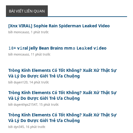
BÀI VIẾT LIÊN QUAN
[Xnx VIRAL] Sophie Rain Spiderman Leaked Video
bởi
monicauoz
,
1 phút trước
𝟷𝟾+ v𝚒ral Jelly Bean Brains mm𝚜 Le𝚊𝚔ed v𝚒deo
bởi
monicauoz
,
11 phút trước
Tròng Kính Elements Có Tốt Không? Xuất Xứ Thật Sự
Và Lý Do Được Giới Trẻ Ưa Chuộng
bởi
duyen120
,
14 phút trước
Tròng Kính Elements Có Tốt Không? Xuất Xứ Thật Sự
Và Lý Do Được Giới Trẻ Ưa Chuộng
bởi
duyenthps21547
,
15 phút trước
Tròng Kính Elements Có Tốt Không? Xuất Xứ Thật Sự
Và Lý Do Được Giới Trẻ Ưa Chuộng
bởi
dyn345
,
16 phút trước