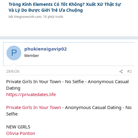
Tròng Kính Elements Có Tốt Không? Xuất Xứ Thật Sự
Và Lý Do Được Giới Trẻ Ưa Chuộng
bởi
thegioivesinh.com
,
16 phút trước
phukienxigavip02
P
Member
28/6/26
#2
Private Girls In Your Town - No Selfie - Anonymous Casual
Dating
https://privatedates.life
Private Girls In Your Town
- Anonymous Casual Dating - No
Selfie
NEW GIRLS
Olivia Ponton