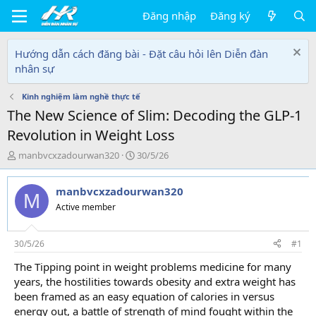
Đăng nhập
Đăng ký
Hướng dẫn cách đăng bài - Đặt câu hỏi lên Diễn đàn
nhân sự
Kinh nghiệm làm nghề thực tế
The New Science of Slim: Decoding the GLP-1
Revolution in Weight Loss
T
N
manbvcxzadourwan320
30/5/26
h
g
r
à
manbvcxzadourwan320
e
y
M
a
g
Active member
d
ử
s
i
t
30/5/26
#1
a
The Tipping point in weight problems medicine for many
r
years, the hostilities towards obesity and extra weight has
t
e
been framed as an easy equation of calories in versus
r
energy out, a battle of strength of mind fought within the