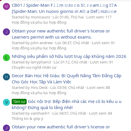
CB01.! Spider-Man F𝚒𝚕m i𝚗t𝚎𝚛o S𝚝𝚛𝚎am𝚒𝚗g I𝚃A
M
[Spider-Man: Un nuovo giorno in Al𝚝a Def𝚒nizi𝚘𝚗e
Started by monicauoz
Lúc 01:45, Thứ hai
Lượt xem: 117
Hợp đồng và phụ lục hợp đồng
Obtain your new authentic full driver's license or
J
Learners permit with us without exams.
Started by john andrew
Lúc 06:37, Chủ nhật
Lượt xem: 91
Hợp đồng và phụ lục hợp đồng
Những siêu phẩm sở hữu lượt truy cập khủng năm 2026
L
Started by larrypham3
Lúc 01:12, Chủ nhật
Lượt xem: 91
Chuyện vui nghề nhân sự
Decor Bàn Học Hệ Giàu: Bí Quyết Nâng Tầm Đẳng Cấp
H
Cho Góc Học Tập Và Làm Việc
Started by Hiru Desk
Lúc 03:59, Chủ nhật
Lượt xem: 88
Hợp đồng và phụ lục hợp đồng
Góc nội trợ: Bếp điện nhà các mẹ có bị kêu u u
Tâm sự
V
không? Đừng quá lo lắng nhé!
Started by vanthanh1
Lúc 04:57, Chủ nhật
Lượt xem: 84
Thông tin & góp ý
Obtain your new authentic full driver's license or
J