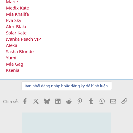
Marie
Medix Kate
Mia Khalifa
Eva Sky
Alex Blake
Solar Kate
Ivanka Peach VIP
Alexa
Sasha Blonde
Yumi
Mia Gag
Ksenia
Bạn phải đăng nhập hoặc đăng ký để bình luận.
Facebook
X
Bluesky
LinkedIn
Reddit
Pinterest
Tumblr
WhatsApp
Email
Li
Chia sẻ: