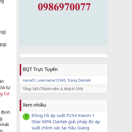
ng
pg)
pg)
BQT Trực Tuyến
nana01
username12345
Trang Dantek
ần
Đá tự
Tổng: 543 (Thành viên: 4, khách: 539)
g Cơ
Xem nhiều
 định
Đồng hồ áp suất P254 Kiwon 1
T
ng
0bar MPA Dantek giải pháp đo áp
 nhất
suất chính xác tại Hậu Giang
ăn