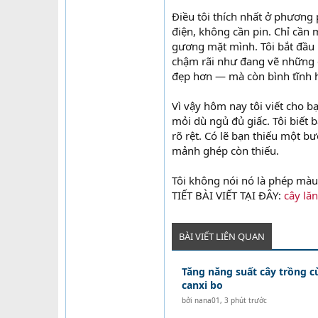
Điều tôi thích nhất ở phương
điện, không cần pin. Chỉ cần 
gương mặt mình. Tôi bắt đầu b
chậm rãi như đang vẽ những đ
đẹp hơn — mà còn bình tĩnh 
Vì vậy hôm nay tôi viết cho 
mỏi dù ngủ đủ giấc. Tôi biết 
rõ rệt. Có lẽ bạn thiếu một b
mảnh ghép còn thiếu.
Tôi không nói nó là phép màu
TIẾT BÀI VIẾT TẠI ĐÂY:
cây lă
BÀI VIẾT LIÊN QUAN
Tăng năng suất cây trồng c
canxi bo
bởi
nana01
,
3 phút trước