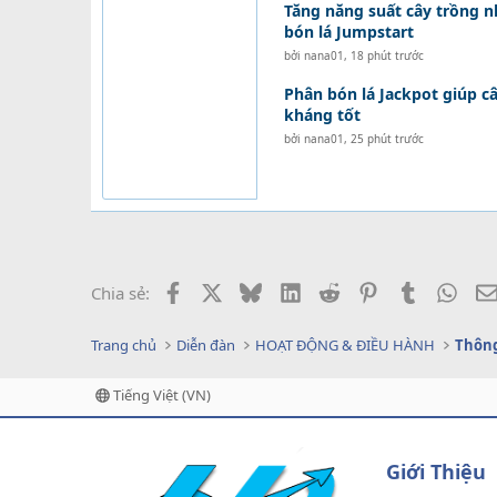
Tăng năng suất cây trồng 
bón lá Jumpstart
bởi
nana01
,
18 phút trước
Phân bón lá Jackpot giúp c
kháng tốt
bởi
nana01
,
25 phút trước
Facebook
X
Bluesky
LinkedIn
Reddit
Pinterest
Tumblr
What
Chia sẻ:
Trang chủ
Diễn đàn
HOẠT ĐỘNG & ĐIỀU HÀNH
Thông
Tiếng Việt (VN)
Giới Thiệu