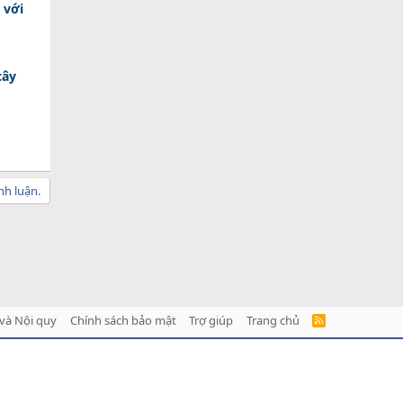
 với
cây
nh luận.
và Nội quy
Chính sách bảo mật
Trợ giúp
Trang chủ
R
S
S