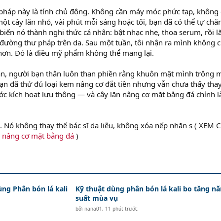
 pháp này là tính chủ động. Không cần máy móc phức tạp, không
một cây lăn nhỏ, vài phút mỗi sáng hoặc tối, bạn đã có thể tự ch
iến nó thành nghi thức cá nhân: bật nhạc nhẹ, thoa serum, rồi l
ường thư pháp trên da. Sau một tuần, tôi nhận ra mình không c
hơn. Đó là điều mỹ phẩm không thể mang lại.
bạn, người bạn thân luôn than phiền rằng khuôn mặt mình trông 
bạn đã thử đủ loại kem nâng cơ đắt tiền nhưng vẫn chưa thấy thay
ước kích hoạt lưu thông — và cây lăn nâng cơ mặt bằng đá chính l
. Nó không thay thế bác sĩ da liễu, không xóa nếp nhăn s ( XEM 
n nâng cơ mặt bằng đá
)
ùng Phân bón lá kali
Kỹ thuật dùng phân bón lá kali bo tăng n
suất mùa vụ
bởi
nana01
,
11 phút trước