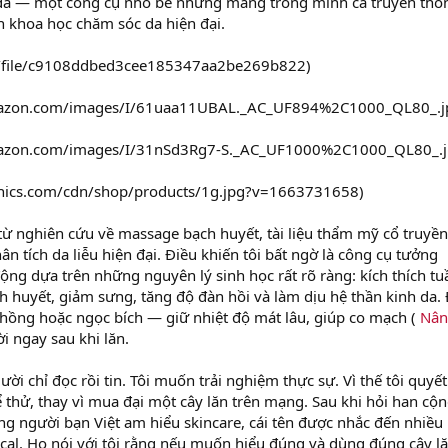
đá — một công cụ nhỏ bé nhưng mang trong mình cả truyền thố
khoa học chăm sóc da hiện đại.
vn/file/c9108ddbed3cee185347aa2be269b822)
amazon.com/images/I/61uaa11UBAL._AC_UF894%2C1000_QL80_.j
amazon.com/images/I/31nSd3Rg7-S._AC_UF1000%2C1000_QL80_.j
anics.com/cdn/shop/products/1g.jpg?v=1663731658)
, từ nghiên cứu về massage bạch huyết, tài liệu thẩm mỹ cổ truyền
n tích da liễu hiện đại. Điều khiến tôi bất ngờ là công cụ tưởng
ộng dựa trên những nguyên lý sinh học rất rõ ràng: kích thích tu
 huyết, giảm sưng, tăng độ đàn hồi và làm dịu hệ thần kinh da. 
hồng hoặc ngọc bích — giữ nhiệt độ mát lâu, giúp co mạch (
Nân
i ngay sau khi lăn.
ời chỉ đọc rồi tin. Tôi muốn trải nghiệm thực sự. Vì thế tôi quyết
 thử, thay vì mua đại một cây lăn trên mạng. Sau khi hỏi han cộ
g người bạn Việt am hiểu skincare, cái tên được nhắc đến nhiều
cal. Họ nói với tôi rằng nếu muốn hiểu đúng và dùng đúng cây l