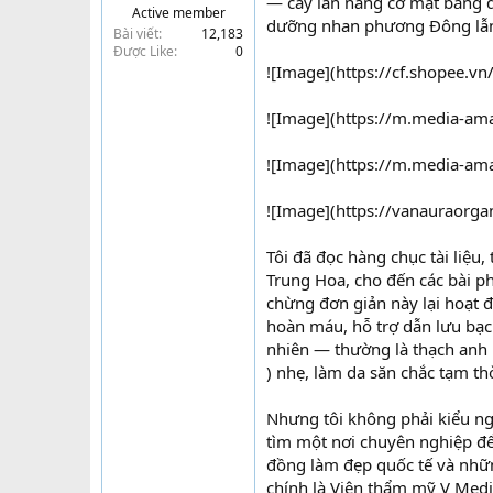
— cây lăn nâng cơ mặt bằng 
Active member
t
dưỡng nhan phương Đông lẫn 
Bài viết
12,183
e
Được Like
0
r
![Image](https://cf.shopee.
![Image](https://m.media-
![Image](https://m.media-
![Image](https://vanauraorg
Tôi đã đọc hàng chục tài liệu
Trung Hoa, cho đến các bài phâ
chừng đơn giản này lại hoạt đ
hoàn máu, hỗ trợ dẫn lưu bạch
nhiên — thường là thạch anh 
) nhẹ, làm da săn chắc tạm thờ
Nhưng tôi không phải kiểu ngư
tìm một nơi chuyên nghiệp để
đồng làm đẹp quốc tế và nhữn
chính là Viện thẩm mỹ V Medi