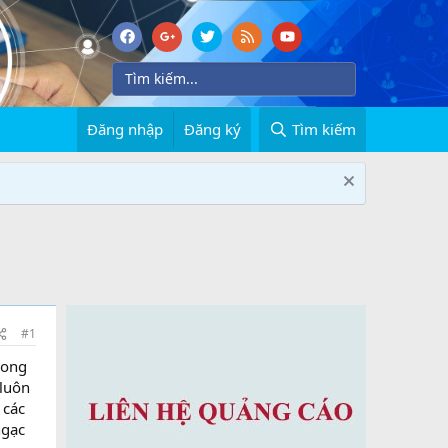
Đăng nhập
Đăng ký
Tìm kiếm
#1
rong
 luôn
 các
ngạc