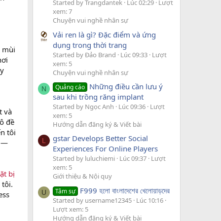
Started by Trangdantek
Lúc 02:29
Lượt
xem: 7
Chuyện vui nghề nhân sự
Vải ren là gì? Đặc điểm và ứng
dụng trong thời trang
g mùi
Started by Đảo Brand
Lúc 09:33
Lượt
hơi
xem: 5
ấy
Chuyện vui nghề nhân sự
Những điều cần lưu ý
Quảng cáo
N
sau khi trồng răng implant
Started by Ngọc Anh
Lúc 09:36
Lượt
t và
xem: 5
ô đề
Hướng dẫn đăng ký & Viết bài
n tôi
gstar Develops Better Social
L
g —
Experiences For Online Players
Started by luluchiemi
Lúc 09:37
Lượt
xem: 5
ặt bị
Giới thiệu & Nội quy
tôi.
F999 হলো বাংলাদেশের খেলোয়াড়দের
Tâm sự
U
ess
Started by username12345
Lúc 10:16
Lượt xem: 5
Hướng dẫn đăng ký & Viết bài