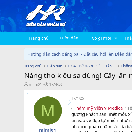
Diễn đàn
Trang chủ
Có gì mới
Thà
Hướng dẫn cách đăng bài - Đặt câu hỏi lên Diễn đà
Trang chủ
Diễn đàn
HOẠT ĐỘNG & ĐIỀU HÀNH
Thông
Nàng thơ kiêu sa dùng! Cây lăn
T
N
mimi01
17/4/26
h
g
r
à
17/4/26
e
y
M
a
g
(
Thẩm mỹ viện V Medical
) Tô
d
ử
gương khách sạn: mệt mỏi, xỉ
s
i
tin vào vẻ đẹp tự nhiên nhưng
t
phương pháp chăm sóc da bản đ
a
mimi01
r