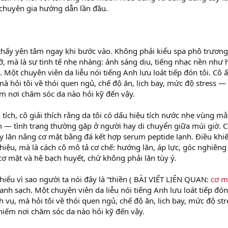
chuyên gia hướng dẫn lần đầu.
 thấy yên tâm ngay khi bước vào. Không phải kiểu spa phô trươn
, mà là sự tinh tế nhẹ nhàng: ánh sáng dịu, tiếng nhạc nền như 
 Một chuyên viên da liễu nói tiếng Anh lưu loát tiếp đón tôi. Cô 
mà hỏi tôi về thói quen ngủ, chế độ ăn, lịch bay, mức độ stress —
m nơi chăm sóc da nào hỏi kỹ đến vậy.
tích, cô giải thích rằng da tôi có dấu hiệu tích nước nhẹ vùng mắ
— tình trạng thường gặp ở người hay di chuyển giữa múi giờ. C
ây lăn nâng cơ mặt bằng đá kết hợp serum peptide lạnh. Điều khiế
thiệu, mà là cách cô mô tả cơ chế: hướng lăn, áp lực, góc nghiên
 cơ mặt và hệ bạch huyết, chứ không phải lăn tùy ý.
i hiểu vì sao người ta nói đây là “thiền ( BÀI VIẾT LIÊN QUAN:
cơ m
nh sạch. Một chuyên viên da liễu nói tiếng Anh lưu loát tiếp đón 
h vụ, mà hỏi tôi về thói quen ngủ, chế độ ăn, lịch bay, mức độ str
iếm nơi chăm sóc da nào hỏi kỹ đến vậy.