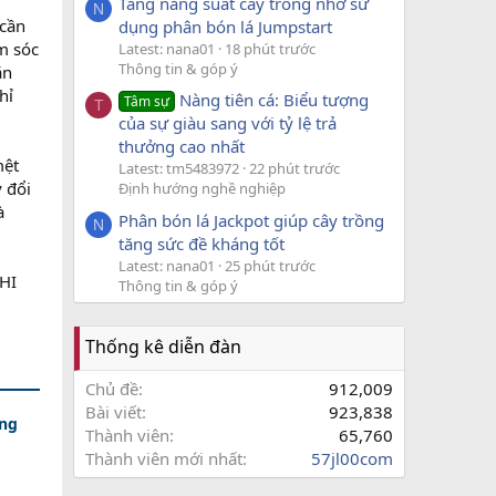
Tăng năng suất cây trồng nhờ sử
N
 cần
dụng phân bón lá Jumpstart
ăm sóc
Latest: nana01
18 phút trước
Thông tin & góp ý
ăn
hỉ
Nàng tiên cá: Biểu tượng
Tâm sự
T
của sự giàu sang với tỷ lệ trả
thưởng cao nhất
mệt
Latest: tm5483972
22 phút trước
 đổi
Định hướng nghề nghiệp
à
Phân bón lá Jackpot giúp cây trồng
N
tăng sức đề kháng tốt
Latest: nana01
25 phút trước
CHI
Thông tin & góp ý
Thống kê diễn đàn
Chủ đề
912,009
Bài viết
923,838
ăng
Thành viên
65,760
Thành viên mới nhất
57jl00com