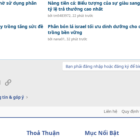
nhờ sử dụng phân
Nàng tiên cá: Biểu tượng của sự giàu sang
tỷ lệ trả thưởng cao nhất
bởi
tm5483972
,
22 phút trước
ây trồng tăng sức đề
Phân bón lá israel tối ưu dinh dưỡng cho 
trồng bền vững
bởi
nana01
,
32 phút trước
Bạn phải đăng nhập hoặc đăng ký để bì
sApp
Email
Link
 tin & góp ý
Liên hệ
Quy định 
Thoả Thuận
Mục Nổi Bật