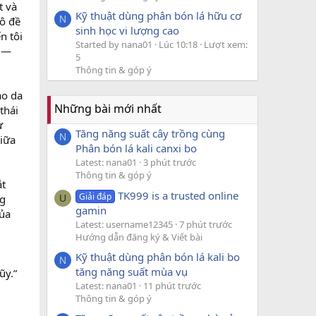
t và
Kỹ thuật dùng phân bón lá hữu cơ
N
ô đề
sinh học vi lượng cao
n tôi
Started by nana01
Lúc 10:18
Lượt xem:
g —
5
Thông tin & góp ý
ào da
Những bài mới nhất
thái
ư
Tăng năng suất cây trồng cùng
N
iữa
Phân bón lá kali canxi bo
Latest: nana01
3 phút trước
Thông tin & góp ý
ắt
TK999 is a trusted online
Giải đáp
ng
U
gamin
của
Latest: username12345
7 phút trước
Hướng dẫn đăng ký & Viết bài
Kỹ thuật dùng phân bón lá kali bo
N
tăng năng suất mùa vụ
ũy.”
Latest: nana01
11 phút trước
Thông tin & góp ý