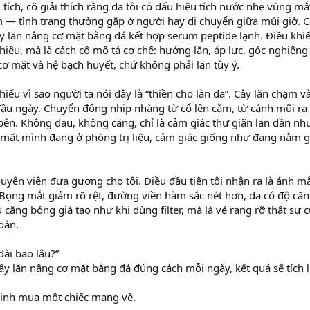
tích, cô giải thích rằng da tôi có dấu hiệu tích nước nhẹ vùng mắ
— tình trạng thường gặp ở người hay di chuyển giữa múi giờ. C
ây lăn nâng cơ mặt bằng đá kết hợp serum peptide lạnh. Điều khiế
thiệu, mà là cách cô mô tả cơ chế: hướng lăn, áp lực, góc nghiên
 cơ mặt và hệ bạch huyết, chứ không phải lăn tùy ý.
i hiểu vì sao người ta nói đây là “thiền cho làn da”. Cây lăn chạm v
đầu ngày. Chuyển động nhịp nhàng từ cổ lên cằm, từ cánh mũi ra 
bên. Không đau, không căng, chỉ là cảm giác thư giãn lan dần nh
mất mình đang ở phòng trị liệu, cảm giác giống như đang nằm g
uyên viên đưa gương cho tôi. Điều đầu tiên tôi nhận ra là ánh m
 Bọng mắt giảm rõ rệt, đường viền hàm sắc nét hơn, da có độ că
 căng bóng giả tạo như khi dùng filter, mà là vẻ rạng rỡ thật sự 
oàn.
dài bao lâu?”
y lăn nâng cơ mặt bằng đá đúng cách mỗi ngày, kết quả sẽ tích l
định mua một chiếc mang về.