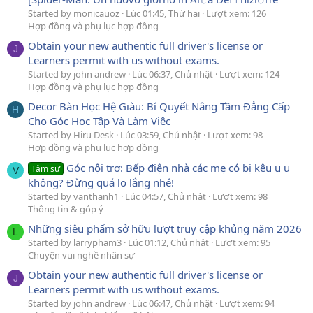
Started by monicauoz
Lúc 01:45, Thứ hai
Lượt xem: 126
Hợp đồng và phụ lục hợp đồng
Obtain your new authentic full driver's license or
J
Learners permit with us without exams.
Started by john andrew
Lúc 06:37, Chủ nhật
Lượt xem: 124
Hợp đồng và phụ lục hợp đồng
Decor Bàn Học Hệ Giàu: Bí Quyết Nâng Tầm Đẳng Cấp
H
Cho Góc Học Tập Và Làm Việc
Started by Hiru Desk
Lúc 03:59, Chủ nhật
Lượt xem: 98
Hợp đồng và phụ lục hợp đồng
Góc nội trợ: Bếp điện nhà các mẹ có bị kêu u u
Tâm sự
V
không? Đừng quá lo lắng nhé!
Started by vanthanh1
Lúc 04:57, Chủ nhật
Lượt xem: 98
Thông tin & góp ý
Những siêu phẩm sở hữu lượt truy cập khủng năm 2026
L
Started by larrypham3
Lúc 01:12, Chủ nhật
Lượt xem: 95
Chuyện vui nghề nhân sự
Obtain your new authentic full driver's license or
J
Learners permit with us without exams.
Started by john andrew
Lúc 06:47, Chủ nhật
Lượt xem: 94