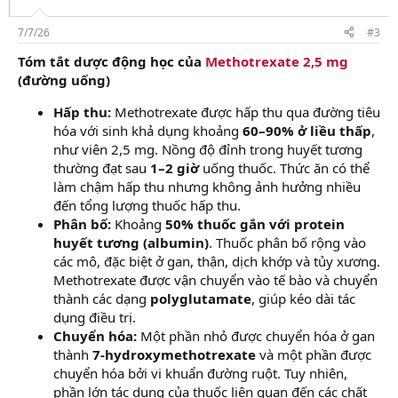
7/7/26
#3
Tóm tắt dược động học của
Methotrexate 2,5 mg
(đường uống)
Hấp thu:
Methotrexate được hấp thu qua đường tiêu
hóa với sinh khả dụng khoảng
60–90% ở liều thấp
,
như viên 2,5 mg. Nồng độ đỉnh trong huyết tương
thường đạt sau
1–2 giờ
uống thuốc. Thức ăn có thể
làm chậm hấp thu nhưng không ảnh hưởng nhiều
đến tổng lượng thuốc hấp thu.
Phân bố:
Khoảng
50% thuốc gắn với protein
huyết tương (albumin)
. Thuốc phân bố rộng vào
các mô, đặc biệt ở gan, thận, dịch khớp và tủy xương.
Methotrexate được vận chuyển vào tế bào và chuyển
thành các dạng
polyglutamate
, giúp kéo dài tác
dụng điều trị.
Chuyển hóa:
Một phần nhỏ được chuyển hóa ở gan
thành
7-hydroxymethotrexate
và một phần được
chuyển hóa bởi vi khuẩn đường ruột. Tuy nhiên,
phần lớn tác dụng của thuốc liên quan đến các chất