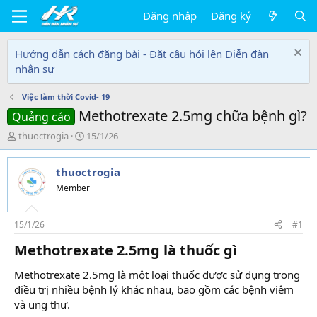
Đăng nhập
Đăng ký
Hướng dẫn cách đăng bài - Đặt câu hỏi lên Diễn đàn
nhân sự
Việc làm thời Covid- 19
Methotrexate 2.5mg chữa bệnh gì?
Quảng cáo
T
N
thuoctrogia
15/1/26
h
g
r
à
thuoctrogia
e
y
a
g
Member
d
ử
s
i
t
15/1/26
#1
a
Methotrexate 2.5mg là thuốc gì
r
t
Methotrexate 2.5mg là một loại thuốc được sử dụng trong
e
r
điều trị nhiều bệnh lý khác nhau, bao gồm các bệnh viêm
và ung thư.