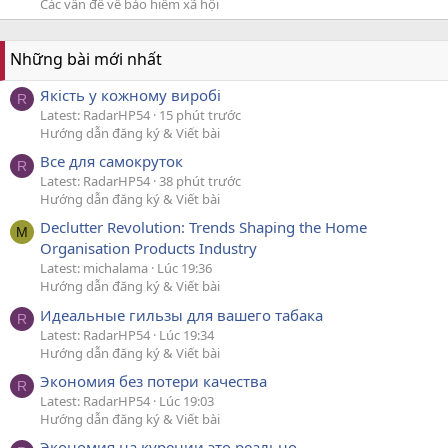
Các vấn đề về bảo hiểm xã hội
Những bài mới nhất
Якість у кожному виробі
R
Latest: RadarHP54
15 phút trước
Hướng dẫn đăng ký & Viết bài
Все для самокруток
R
Latest: RadarHP54
38 phút trước
Hướng dẫn đăng ký & Viết bài
Declutter Revolution: Trends Shaping the Home
M
Organisation Products Industry
Latest: michalama
Lúc 19:36
Hướng dẫn đăng ký & Viết bài
Идеальные гильзы для вашего табака
R
Latest: RadarHP54
Lúc 19:34
Hướng dẫn đăng ký & Viết bài
Экономия без потери качества
R
Latest: RadarHP54
Lúc 19:03
Hướng dẫn đăng ký & Viết bài
Экономия на курении это реально