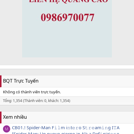
BQT Trực Tuyến
Không có thành viên trực tuyến.
Tổng: 1,354 (Thành viên: 0, khách: 1,354)
Xem nhiều
CB01.! Spider-Man F𝚒𝚕m i𝚗t𝚎𝚛o S𝚝𝚛𝚎am𝚒𝚗g I𝚃A
M
[Spider-Man: Un nuovo giorno in Al𝚝a Def𝚒nizi𝚘𝚗e