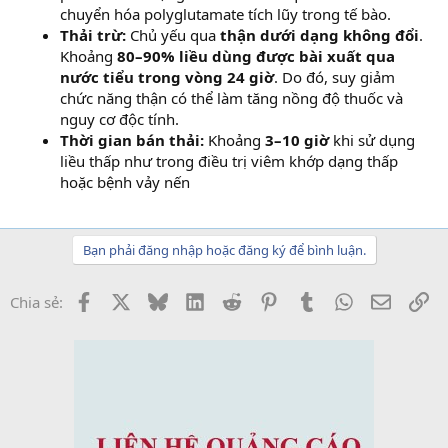
chuyển hóa polyglutamate tích lũy trong tế bào.
Thải trừ:
Chủ yếu qua
thận dưới dạng không đổi
.
Khoảng
80–90% liều dùng được bài xuất qua
nước tiểu trong vòng 24 giờ
. Do đó, suy giảm
chức năng thận có thể làm tăng nồng độ thuốc và
nguy cơ độc tính.
Thời gian bán thải:
Khoảng
3–10 giờ
khi sử dụng
liều thấp như trong điều trị viêm khớp dạng thấp
hoặc bệnh vảy nến
Bạn phải đăng nhập hoặc đăng ký để bình luận.
Facebook
X
Bluesky
LinkedIn
Reddit
Pinterest
Tumblr
WhatsApp
Email
Li
Chia sẻ: