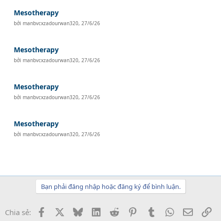
Mesotherapy
bởi
manbvcxzadourwan320
,
27/6/26
Mesotherapy
bởi
manbvcxzadourwan320
,
27/6/26
Mesotherapy
bởi
manbvcxzadourwan320
,
27/6/26
Mesotherapy
bởi
manbvcxzadourwan320
,
27/6/26
Bạn phải đăng nhập hoặc đăng ký để bình luận.
Facebook
X
Bluesky
LinkedIn
Reddit
Pinterest
Tumblr
WhatsApp
Email
Li
Chia sẻ: