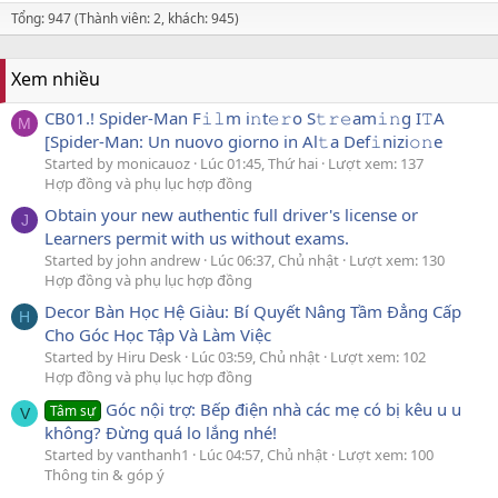
Tổng: 947 (Thành viên: 2, khách: 945)
Xem nhiều
CB01.! Spider-Man F𝚒𝚕m i𝚗t𝚎𝚛o S𝚝𝚛𝚎am𝚒𝚗g I𝚃A
M
[Spider-Man: Un nuovo giorno in Al𝚝a Def𝚒nizi𝚘𝚗e
Started by monicauoz
Lúc 01:45, Thứ hai
Lượt xem: 137
Hợp đồng và phụ lục hợp đồng
Obtain your new authentic full driver's license or
J
Learners permit with us without exams.
Started by john andrew
Lúc 06:37, Chủ nhật
Lượt xem: 130
Hợp đồng và phụ lục hợp đồng
Decor Bàn Học Hệ Giàu: Bí Quyết Nâng Tầm Đẳng Cấp
H
Cho Góc Học Tập Và Làm Việc
Started by Hiru Desk
Lúc 03:59, Chủ nhật
Lượt xem: 102
Hợp đồng và phụ lục hợp đồng
Góc nội trợ: Bếp điện nhà các mẹ có bị kêu u u
Tâm sự
V
không? Đừng quá lo lắng nhé!
Started by vanthanh1
Lúc 04:57, Chủ nhật
Lượt xem: 100
Thông tin & góp ý