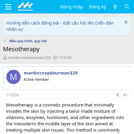
Đăng nhập
Đăng ký
Hướng dẫn cách đăng bài - Đặt câu hỏi lên Diễn đàn
nhân sự
Mẫu quy trình, quy chế
Mesotherapy
T
N
manbvcxzadourwan320
11/5/26
h
g
r
à
manbvcxzadourwan320
e
y
M
a
g
Active member
d
ử
s
i
t
11/5/26
#1
a
Mesotherapy is a cosmetic procedure that minimally
r
invades the skin by injecting a tailor made mixture of
t
e
vitamins, enzymes, hormones, and other ingredients into
r
the mesoderm the middle layer of the skin aimed at
treating multiple skin issues. This method is commonly