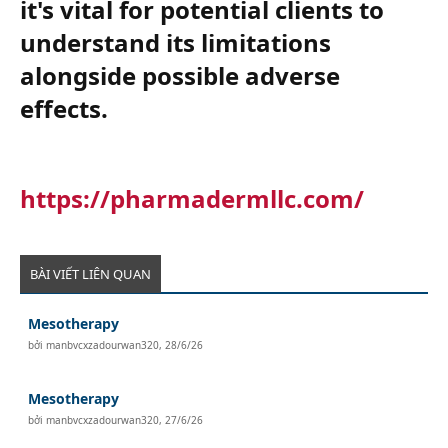
it's vital for potential clients to
understand its limitations
alongside possible adverse
effects.​
https://pharmadermllc.com/
BÀI VIẾT LIÊN QUAN
Mesotherapy
bởi
manbvcxzadourwan320
,
28/6/26
Mesotherapy
bởi
manbvcxzadourwan320
,
27/6/26