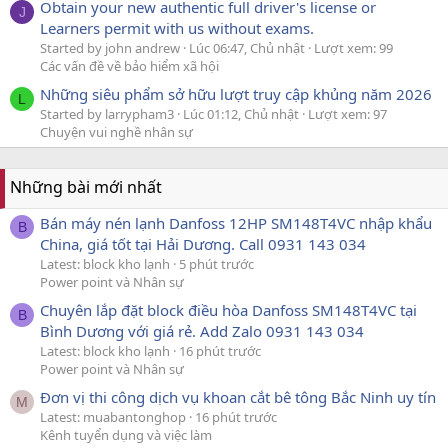
Obtain your new authentic full driver's license or
J
Learners permit with us without exams.
Started by john andrew
Lúc 06:47, Chủ nhật
Lượt xem: 99
Các vấn đề về bảo hiểm xã hội
Những siêu phẩm sở hữu lượt truy cập khủng năm 2026
L
Started by larrypham3
Lúc 01:12, Chủ nhật
Lượt xem: 97
Chuyện vui nghề nhân sự
Những bài mới nhất
Bán máy nén lạnh Danfoss 12HP SM148T4VC nhập khẩu
B
China, giá tốt tại Hải Dương. Call 0931 143 034
Latest: block kho lạnh
5 phút trước
Power point và Nhân sự
Chuyên lắp đặt block điều hòa Danfoss SM148T4VC tại
B
Bình Dương với giá rẻ. Add Zalo 0931 143 034
Latest: block kho lạnh
16 phút trước
Power point và Nhân sự
Đơn vị thi công dịch vụ khoan cắt bê tông Bắc Ninh uy tín
M
Latest: muabantonghop
16 phút trước
Kênh tuyển dụng và việc làm