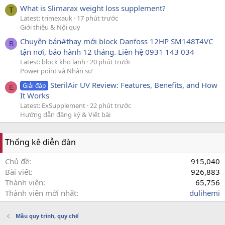
What is Slimarax weight loss supplement?
T
Latest: trimexauk
17 phút trước
Giới thiệu & Nội quy
Chuyên bán#thay mới block Danfoss 12HP SM148T4VC
B
tận nơi, bảo hành 12 tháng. Liên hệ 0931 143 034
Latest: block kho lạnh
20 phút trước
Power point và Nhân sự
SterilAir UV Review: Features, Benefits, and How
Giải đáp
E
It Works
Latest: ExSupplement
22 phút trước
Hướng dẫn đăng ký & Viết bài
Thống kê diễn đàn
Chủ đề
915,040
Bài viết
926,883
Thành viên
65,756
Thành viên mới nhất
dulihemi
Mẫu quy trình, quy chế