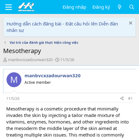
Đăng nhập
Đăng ký
Hướng dẫn cách đăng bài - Đặt câu hỏi lên Diễn đàn
nhân sự
Vai trò của đánh giá thực hiện công việc
Mesotherapy
T
N
manbvcxzadourwan320
11/5/26
h
g
r
à
manbvcxzadourwan320
e
y
M
a
g
Active member
d
ử
s
i
t
11/5/26
#1
a
Mesotherapy is a cosmetic procedure that minimally
r
invades the skin by injecting a tailor made mixture of
t
e
vitamins, enzymes, hormones, and other ingredients into
r
the mesoderm the middle layer of the skin aimed at
treating multiple skin issues. This method is commonly