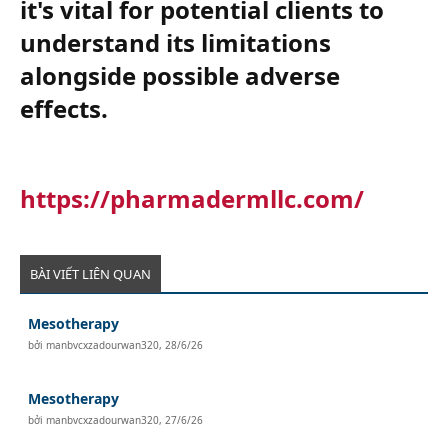
it's vital for potential clients to
understand its limitations
alongside possible adverse
effects.​
https://pharmadermllc.com/
BÀI VIẾT LIÊN QUAN
Mesotherapy
bởi
manbvcxzadourwan320
,
28/6/26
Mesotherapy
bởi
manbvcxzadourwan320
,
27/6/26