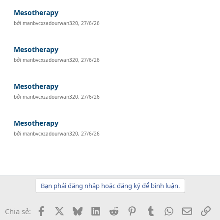
Mesotherapy
bởi
manbvcxzadourwan320
,
27/6/26
Mesotherapy
bởi
manbvcxzadourwan320
,
27/6/26
Mesotherapy
bởi
manbvcxzadourwan320
,
27/6/26
Mesotherapy
bởi
manbvcxzadourwan320
,
27/6/26
Bạn phải đăng nhập hoặc đăng ký để bình luận.
Facebook
X
Bluesky
LinkedIn
Reddit
Pinterest
Tumblr
WhatsApp
Email
Li
Chia sẻ: