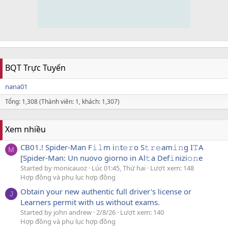
BQT Trực Tuyến
nana01
Tổng: 1,308 (Thành viên: 1, khách: 1,307)
Xem nhiều
CB01.! Spider-Man F𝚒𝚕m i𝚗t𝚎𝚛o S𝚝𝚛𝚎am𝚒𝚗g I𝚃A
M
[Spider-Man: Un nuovo giorno in Al𝚝a Def𝚒nizi𝚘𝚗e
Started by monicauoz
Lúc 01:45, Thứ hai
Lượt xem: 148
Hợp đồng và phụ lục hợp đồng
Obtain your new authentic full driver's license or
J
Learners permit with us without exams.
Started by john andrew
2/8/26
Lượt xem: 140
Hợp đồng và phụ lục hợp đồng