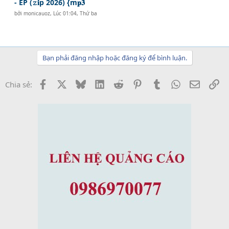
- EP (𝚣𝐢p 2026) {m𝐩𝟑
bởi
monicauoz
,
Lúc 01:04, Thứ ba
Bạn phải đăng nhập hoặc đăng ký để bình luận.
Facebook
X
Bluesky
LinkedIn
Reddit
Pinterest
Tumblr
WhatsApp
Email
Li
Chia sẻ: