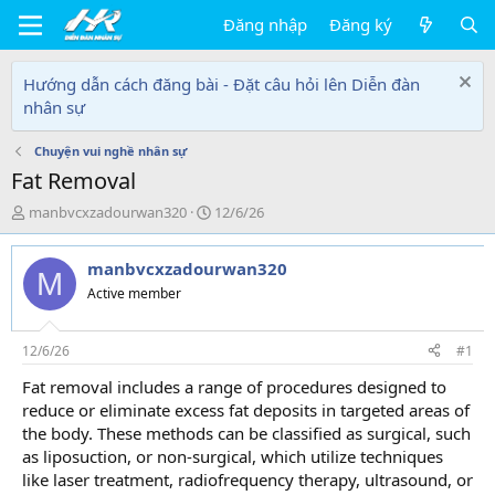
Đăng nhập
Đăng ký
Hướng dẫn cách đăng bài - Đặt câu hỏi lên Diễn đàn
nhân sự
Chuyện vui nghề nhân sự
Fat Removal
T
N
manbvcxzadourwan320
12/6/26
h
g
r
à
manbvcxzadourwan320
e
y
M
a
g
Active member
d
ử
s
i
t
12/6/26
#1
a
Fat removal includes a range of procedures designed to
r
reduce or eliminate excess fat deposits in targeted areas of
t
e
the body. These methods can be classified as surgical, such
r
as liposuction, or non-surgical, which utilize techniques
like laser treatment, radiofrequency therapy, ultrasound, or