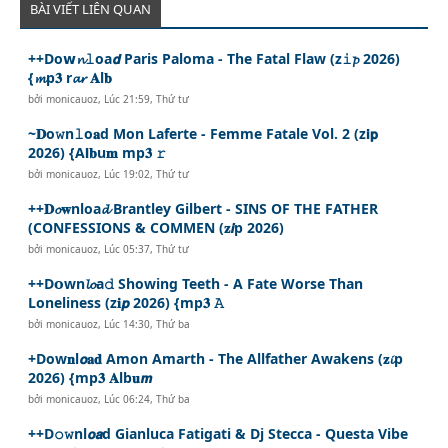
BÀI VIẾT LIÊN QUAN
++Do𝘄𝓷𝚕oa𝙙 Paris Paloma - The Fatal Flaw (z𝚒𝓹 2026)
{𝓶p𝟑 r𝓪𝓻 𝐀l𝐛
bởi
monicauoz
,
Lúc 21:59, Thứ tư
~𝐃o𝚠n𝚕o𝐚d Mon Laferte - Femme Fatale Vol. 2 (z𝗶𝗽
2026) {A𝗹𝐛u𝐦 mp𝟑 𝚛
bởi
monicauoz
,
Lúc 19:02, Thứ tư
++𝐃𝓸𝐰nloa𝓭 Brantley Gilbert - SINS OF THE FATHER
(CONFESSIONS & COMMEN (𝐳𝙞p 2026)
bởi
monicauoz
,
Lúc 05:37, Thứ tư
++D𝗼wn𝓵𝓸a𝚍 Showing Teeth - A Fate Worse Than
Loneliness (z𝐢𝙥 2026) {mp𝟑 𝙰
bởi
monicauoz
,
Lúc 14:30, Thứ ba
+Dow𝐧l𝙤𝐚𝐝 Amon Amarth - The Allfather Awakens (𝐳𝓲p
2026) {mp𝟑 𝐀lb𝐮𝙢
bởi
monicauoz
,
Lúc 06:24, Thứ ba
++D𝚘𝚠nl𝙤𝙖d Gianluca Fatigati & Dj Stecca - Questa Vibe