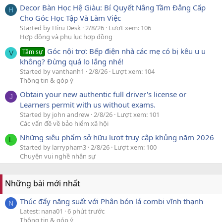
Decor Bàn Học Hệ Giàu: Bí Quyết Nâng Tầm Đẳng Cấp
H
Cho Góc Học Tập Và Làm Việc
Started by Hiru Desk
2/8/26
Lượt xem: 106
Hợp đồng và phụ lục hợp đồng
Góc nội trợ: Bếp điện nhà các mẹ có bị kêu u u
Tâm sự
V
không? Đừng quá lo lắng nhé!
Started by vanthanh1
2/8/26
Lượt xem: 104
Thông tin & góp ý
Obtain your new authentic full driver's license or
J
Learners permit with us without exams.
Started by john andrew
2/8/26
Lượt xem: 101
Các vấn đề về bảo hiểm xã hội
Những siêu phẩm sở hữu lượt truy cập khủng năm 2026
L
Started by larrypham3
2/8/26
Lượt xem: 100
Chuyện vui nghề nhân sự
Những bài mới nhất
Thúc đẩy năng suất với Phân bón lá combi vĩnh thạnh
N
Latest: nana01
6 phút trước
Thông tin & góp ý