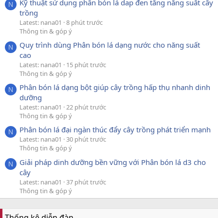
Kỹ thuật sử dụng phân bón lá dap đen tăng năng suất cây
N
trồng
Latest: nana01
8 phút trước
Thông tin & góp ý
Quy trình dùng Phân bón lá dạng nước cho năng suất
N
cao
Latest: nana01
15 phút trước
Thông tin & góp ý
Phân bón lá dạng bột giúp cây trồng hấp thụ nhanh dinh
N
dưỡng
Latest: nana01
22 phút trước
Thông tin & góp ý
Phân bón lá đại ngàn thúc đẩy cây trồng phát triển mạnh
N
Latest: nana01
30 phút trước
Thông tin & góp ý
Giải pháp dinh dưỡng bền vững với Phân bón lá d3 cho
N
cây
Latest: nana01
37 phút trước
Thông tin & góp ý
Thống kê diễn đàn