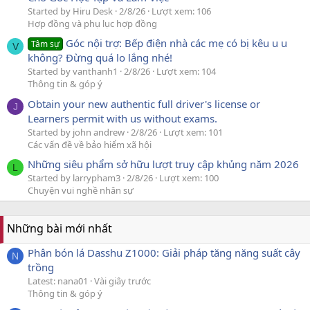
Started by Hiru Desk
2/8/26
Lượt xem: 106
Hợp đồng và phụ lục hợp đồng
Góc nội trợ: Bếp điện nhà các mẹ có bị kêu u u
Tâm sự
V
không? Đừng quá lo lắng nhé!
Started by vanthanh1
2/8/26
Lượt xem: 104
Thông tin & góp ý
Obtain your new authentic full driver's license or
J
Learners permit with us without exams.
Started by john andrew
2/8/26
Lượt xem: 101
Các vấn đề về bảo hiểm xã hội
Những siêu phẩm sở hữu lượt truy cập khủng năm 2026
L
Started by larrypham3
2/8/26
Lượt xem: 100
Chuyện vui nghề nhân sự
Những bài mới nhất
Phân bón lá Dasshu Z1000: Giải pháp tăng năng suất cây
N
trồng
Latest: nana01
Vài giây trước
Thông tin & góp ý