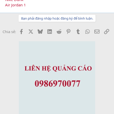
Air Jordan 1
Bạn phải đăng nhập hoặc đăng ký để bình luận.
Facebook
X
Bluesky
LinkedIn
Reddit
Pinterest
Tumblr
WhatsApp
Email
Li
Chia sẻ: