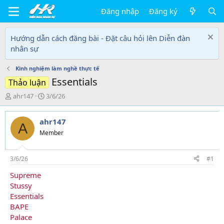
Đăng nhập
Đăng ký
Hướng dẫn cách đăng bài - Đặt câu hỏi lên Diễn đàn
nhân sự
Kinh nghiệm làm nghề thực tế
Essentials
Thảo luận
T
N
ahr147
3/6/26
h
g
r
à
ahr147
e
y
A
a
g
Member
d
ử
s
i
t
3/6/26
#1
a
Supreme
r
Stussy
t
e
Essentials
r
BAPE
Palace