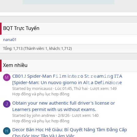
BQT Trực Tuyến
nana01
Tổng: 1,713 (Thành viên: 1, khách: 1,712)
Xem nhiều
CB01.! Spider-Man F𝚒𝚕m i𝚗t𝚎𝚛o S𝚝𝚛𝚎am𝚒𝚗g I𝚃A
M
[Spider-Man: Un nuovo giorno in Al𝚝a Def𝚒nizi𝚘𝚗e
Started by monicauoz
Lúc 01:45, Thứ hai
Lượt xem: 149
Hợp đồng và phụ lục hợp đồng
Obtain your new authentic full driver's license or
J
Learners permit with us without exams.
Started by john andrew
2/8/26
Lượt xem: 140
Hợp đồng và phụ lục hợp đồng
Decor Bàn Học Hệ Giàu: Bí Quyết Nâng Tầm Đẳng Cấp
H
Cho Góc Học Tập Và Làm Việc