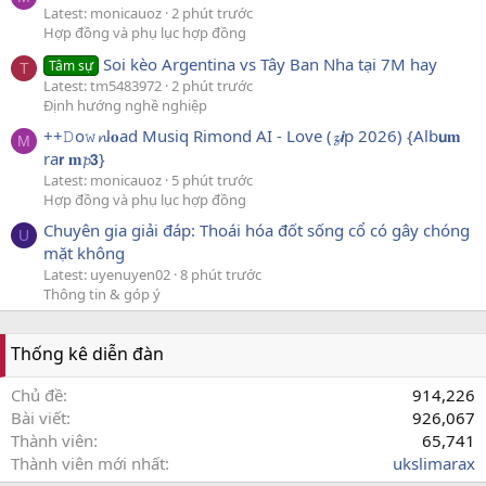
Latest: monicauoz
2 phút trước
Hợp đồng và phụ lục hợp đồng
Soi kèo Argentina vs Tây Ban Nha tại 7M hay
Tâm sự
T
Latest: tm5483972
2 phút trước
Định hướng nghề nghiệp
++𝙳o𝚠𝓷l𝐨ad Musiq Rimond AI - Love (𝔃𝙞p 2026) {Alb𝘂𝐦
M
ra𝗿 𝐦𝓹𝟯}
Latest: monicauoz
5 phút trước
Hợp đồng và phụ lục hợp đồng
Chuyên gia giải đáp: Thoái hóa đốt sống cổ có gây chóng
U
mặt không
Latest: uyenuyen02
8 phút trước
Thông tin & góp ý
Thống kê diễn đàn
Chủ đề
914,226
Bài viết
926,067
Thành viên
65,741
Thành viên mới nhất
ukslimarax