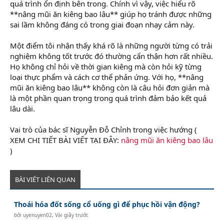
quá trình ổn định bên trong. Chính vì vậy, việc hiểu rõ
**nâng mũi ăn kiêng bao lâu** giúp họ tránh được những
sai lầm không đáng có trong giai đoạn nhạy cảm này.
Một điểm tôi nhận thấy khá rõ là những người từng có trải
nghiệm không tốt trước đó thường cẩn thận hơn rất nhiều.
Họ không chỉ hỏi về thời gian kiêng mà còn hỏi kỹ từng
loại thực phẩm và cách cơ thể phản ứng. Với họ, **nâng
mũi ăn kiêng bao lâu** không còn là câu hỏi đơn giản mà
là một phần quan trọng trong quá trình đảm bảo kết quả
lâu dài.
Vai trò của bác sĩ Nguyễn Đỗ Chỉnh trong việc hướng (
XEM CHI TIẾT BÀI VIẾT TẠI ĐÂY:
nâng mũi ăn kiêng bao lâu
)
BÀI VIẾT LIÊN QUAN
Thoái hóa đốt sống cổ uống gì để phục hồi vận động?
bởi
uyenuyen02
,
Vài giây trước