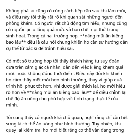
Không phải ai cũng có cùng cách tiếp cận sau khi làm mũi,
và điều này tôi thấy rất rõ khi quan sát những người đến
phòng khám. Có người rất chủ động tìm hiểu, nhưng cũng
có người lại lo lắng quá mức và hạn chế mọi thứ trong
sinh hoạt. Trong cả hai trường hợp, **nâng mũi ăn kiêng
bao lâu** đều là câu hỏi chung khiến họ cần sự hướng dẫn
cụ thể từ bác sĩ để tránh hiểu sai.
Có một số trường hợp tôi thấy khách hàng tự suy đoán
dựa trên cảm giác cá nhân, dẫn đến việc kiêng khem quá
mức hoặc không đúng thời điểm. Điều này đôi khi khiến
họ cảm thấy mệt mỏi hơn bình thường, thay vì giúp quá
trình hồi phục tốt hơn. Khi được giải thích lại, họ mới hiểu
rõ hơn về **nâng mũi ăn kiêng bao lâu** để điều chỉnh lại
chế độ ăn uống cho phù hợp với tình trạng thực tế của
mình.
Tôi cũng thấy có người khá chủ quan, nghĩ rằng chỉ cần hết
sưng là có thể ăn uống như bình thường. Tuy nhiên, khi
quay lại kiểm tra, họ mới biết rằng cơ thể vẫn đang trong