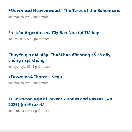
+𝘿ow𝙣𝐥𝗼ad Heavenwood - The Tarot of the Bohemians
bởi
monicauoz
,
2 phút trước
Soi kèo Argentina vs Tây Ban Nha tại 7M hay
bởi
tm5483972
,
2 phút trước
Chuyên gia giải đáp: Thoái hóa đốt sống cổ có gây
chóng mặt không
bởi
uyenuyen02
,
8 phút trước
+𝗗𝗼𝘄nloa𝓭 Chotzä - Negu
bởi
monicauoz
,
8 phút trước
++𝓓o𝚠n𝙡o𝐚d Age of Ravens - Bones and Ravens (𝔃𝓲p
2026) {m𝐩𝟑 ra𝓻 𝓐𝙡
bởi
monicauoz
,
11 phút trước