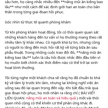
sâu hơn, họ càng nhắc nhiều đến **nâng mũi ăn kiêng bao
lâu** như một cách để xác định giới hạn an toàn cho bản
thân trong từng giai đoạn hồi phục.
Góc nhìn từ thực tế quanh phòng khám
Từ khi phòng khám hoạt động, tôi có thói quen quan sát
những khách hàng đến tư vấn vì họ thường mang theo rất
nhiều tâm lý khác nhau. Có người khá tự tin, nhưng cũng
có người lo lắng đến mức hỏi rất kỹ về từng bữa ăn sau
phẫu thuật. Trong những cuộc trao đổi đó, **nâng mũi ăn
kiêng bao lâu** luôn là câu hỏi được nhắc đến đầu tiên vì
họ muốn biết chính xác thời điểm nào có thể trở lại sinh
hoạt bình thường.
Tôi từng nghe một khách chia sẻ rằng họ đã chuẩn bị khá
kỹ về tâm lý trước khi làm, nhưng lại không nghĩ việc ăn
uống sau đó lại quan trọng đến vậy. Khi bắt đầu trải qua
giai đoạn hồi phục, họ mới nhận ra rằng chỉ ( BÀI VIẾT
LIÊN QUAN:
nâng mũi an toàn và hiệu quả
) một vài thói
quen nhỏ cũng có thể khiến cơ thể phản ứng khác đi.
Chính lúc đó, câu hỏi **nâng mũi ăn kiêng bao lâu** trở