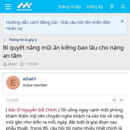
Đăng nhập
Đăng ký
Hướng dẫn cách đăng bài - Đặt câu hỏi lên Diễn đàn
nhân sự
Thông tin & góp ý
Bí quyết nâng mũi ăn kiêng bao lâu cho nàng
an tâm
T
N
ella01
11/5/26
h
g
r
à
ella01
e
y
E
a
g
Active member
d
ử
s
i
t
11/5/26
#1
a
(
Bác Sĩ Nguyễn Đỗ Chỉnh
) Tôi sống ngay cạnh một phòng
r
khám thẩm mỹ nên chuyện nghe khách ra vào hỏi về nâng
t
e
mũi gần như diễn ra mỗi ngày, đặc biệt là giai đoạn sau
r
phẫu thuật. Trong đó, câu hỏi tôi nghe nhiều nhất chính là