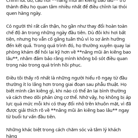
thành điều họ quan tâm nhiều nhất để điều chỉnh lại thói
quen hàng ngày.
Có người thì rất cẩn thận, họ gần như thay đổi hoàn toàn
chế độ ăn trong những ngày đầu tiên. Dù đôi khi hơi bất
tiện, nhưng họ vẫn cố gắng tuân thủ vì lo sợ ảnh hưởng
đến kết quả. Trong quá trình đó, họ thường xuyên quay lại
phòng khám để hỏi lại kỹ hơn về **nâng mũi ăn kiêng bao
lâu**, nhằm đảm bảo rằng mình không bỏ sót điều quan
trọng nào trong quá trình hồi phục.
Điều tôi thấy rõ nhất là những người hiểu rõ ngay từ đầu
thường ít lo lắng hơn trong giai đoạn sau phẫu thuật. Họ
biết mình cần kiêng gì, khi nào có thể ăn lại bình thường
và cách theo dõi phản ứng cơ thể. Nhờ vậy, họ không bị áp
lực quá mức mỗi khi có thay đổi nhỏ trên khuôn mặt, vì đã
được giải thích rõ về **nâng mũi ăn kiêng bao lâu** ngay
từ buổi tư vấn đầu tiên.
Những khác biệt trong cách chăm sóc và tâm lý khách
hàng