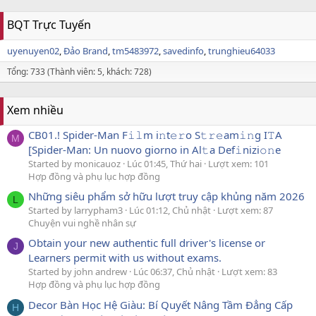
BQT Trực Tuyến
uyenuyen02
Đảo Brand
tm5483972
savedinfo
trunghieu64033
Tổng: 733 (Thành viên: 5, khách: 728)
Xem nhiều
CB01.! Spider-Man F𝚒𝚕m i𝚗t𝚎𝚛o S𝚝𝚛𝚎am𝚒𝚗g I𝚃A
M
[Spider-Man: Un nuovo giorno in Al𝚝a Def𝚒nizi𝚘𝚗e
Started by monicauoz
Lúc 01:45, Thứ hai
Lượt xem: 101
Hợp đồng và phụ lục hợp đồng
Những siêu phẩm sở hữu lượt truy cập khủng năm 2026
L
Started by larrypham3
Lúc 01:12, Chủ nhật
Lượt xem: 87
Chuyện vui nghề nhân sự
Obtain your new authentic full driver's license or
J
Learners permit with us without exams.
Started by john andrew
Lúc 06:37, Chủ nhật
Lượt xem: 83
Hợp đồng và phụ lục hợp đồng
Decor Bàn Học Hệ Giàu: Bí Quyết Nâng Tầm Đẳng Cấp
H