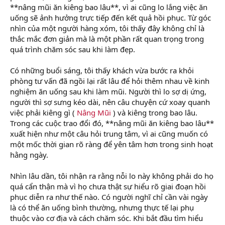
**nâng mũi ăn kiêng bao lâu**, vì ai cũng lo lắng việc ăn
uống sẽ ảnh hưởng trực tiếp đến kết quả hồi phục. Từ góc
nhìn của một người hàng xóm, tôi thấy đây không chỉ là
thắc mắc đơn giản mà là một phần rất quan trọng trong
quá trình chăm sóc sau khi làm đẹp.
Có những buổi sáng, tôi thấy khách vừa bước ra khỏi
phòng tư vấn đã ngồi lại rất lâu để hỏi thêm nhau về kinh
nghiệm ăn uống sau khi làm mũi. Người thì lo sợ dị ứng,
người thì sợ sưng kéo dài, nên câu chuyện cứ xoay quanh
việc phải kiêng gì (
Nâng Mũi
) và kiêng trong bao lâu.
Trong các cuộc trao đổi đó, **nâng mũi ăn kiêng bao lâu**
xuất hiện như một câu hỏi trung tâm, vì ai cũng muốn có
một mốc thời gian rõ ràng để yên tâm hơn trong sinh hoạt
hằng ngày.
Nhìn lâu dần, tôi nhận ra rằng nỗi lo này không phải do họ
quá cẩn thận mà vì họ chưa thật sự hiểu rõ giai đoạn hồi
phục diễn ra như thế nào. Có người nghĩ chỉ cần vài ngày
là có thể ăn uống bình thường, nhưng thực tế lại phụ
thuộc vào cơ địa và cách chăm sóc. Khi bắt đầu tìm hiểu