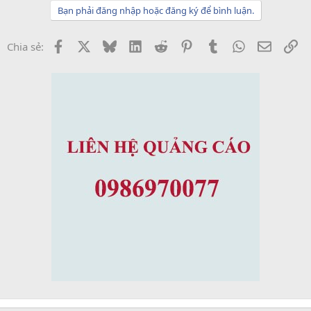
Bạn phải đăng nhập hoặc đăng ký để bình luận.
Facebook
X
Bluesky
LinkedIn
Reddit
Pinterest
Tumblr
WhatsApp
Email
Li
Chia sẻ: