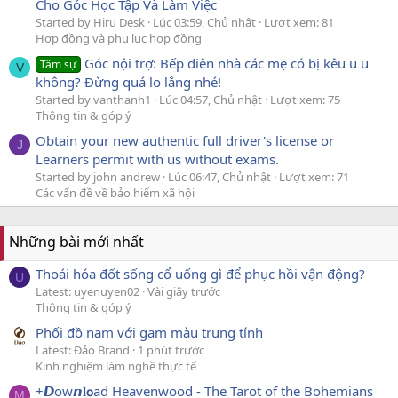
Cho Góc Học Tập Và Làm Việc
Started by Hiru Desk
Lúc 03:59, Chủ nhật
Lượt xem: 81
Hợp đồng và phụ lục hợp đồng
Góc nội trợ: Bếp điện nhà các mẹ có bị kêu u u
Tâm sự
V
không? Đừng quá lo lắng nhé!
Started by vanthanh1
Lúc 04:57, Chủ nhật
Lượt xem: 75
Thông tin & góp ý
Obtain your new authentic full driver's license or
J
Learners permit with us without exams.
Started by john andrew
Lúc 06:47, Chủ nhật
Lượt xem: 71
Các vấn đề về bảo hiểm xã hội
Những bài mới nhất
Thoái hóa đốt sống cổ uống gì để phục hồi vận động?
U
Latest: uyenuyen02
Vài giây trước
Thông tin & góp ý
Phối đồ nam với gam màu trung tính
Latest: Đảo Brand
1 phút trước
Kinh nghiệm làm nghề thực tế
+𝘿ow𝙣𝐥𝗼ad Heavenwood - The Tarot of the Bohemians
M