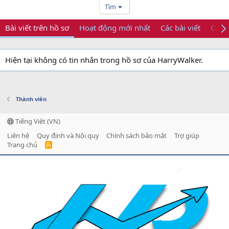
Tìm
Bài viết trên hồ sơ
Hoạt động mới nhất
Các bài viết
Giới 
Hiện tại không có tin nhắn trong hồ sơ của HarryWalker.
Thành viên
Tiếng Việt (VN)
Liên hệ
Quy định và Nội quy
Chính sách bảo mật
Trợ giúp
Trang chủ
R
S
S