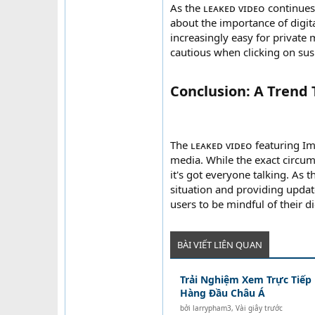
As the ʟᴇᴀᴋᴇᴅ ᴠɪᴅᴇᴏ continues
about the importance of digita
increasingly easy for private
cautious when clicking on susp
Conclusion: A Trend 
The ʟᴇᴀᴋᴇᴅ ᴠɪᴅᴇᴏ featuring Im
media. While the exact circum
it's got everyone talking. As 
situation and providing upda
users to be mindful of their di
BÀI VIẾT LIÊN QUAN
Trải Nghiệm Xem Trực Tiếp
Hàng Đầu Châu Á
bởi
larrypham3
,
Vài giây trước