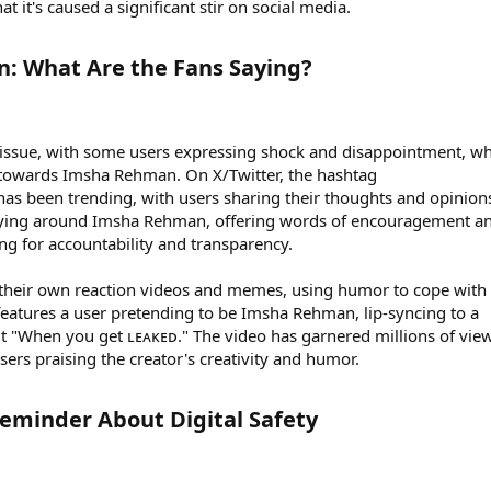
at it's caused a significant stir on social media.
n: What Are the Fans Saying?​
e issue, with some users expressing shock and disappointment, wh
towards Imsha Rehman. On X/Twitter, the hashtag
 been trending, with users sharing their thoughts and opinion
llying around Imsha Rehman, offering words of encouragement a
ing for accountability and transparency.
g their own reaction videos and memes, using humor to cope with
features a user pretending to be Imsha Rehman, lip-syncing to a
t "When you get ʟᴇᴀᴋᴇᴅ." The video has garnered millions of vie
sers praising the creator's creativity and humor.
eminder About Digital Safety​