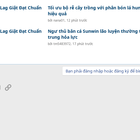
Lag Giật Đạt Chuẩn
Tối ưu bộ rễ cây trồng với phân bón lá hu
hiệu quả
bởi
nana01
,
12 phút trước
Lag Giật Đạt Chuẩn
Ngư thủ bắn cá Sunwin lão luyện thường 
trung hỏa lực
bởi
tm5483972
,
17 phút trước
Bạn phải đăng nhập hoặc đăng ký để bì
sApp
Email
Link