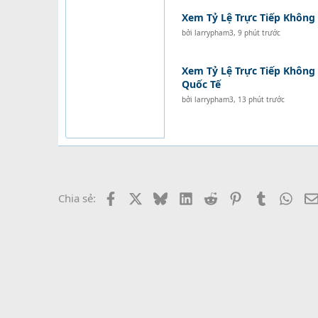
Xem Tỷ Lệ Trực Tiếp Không 
bởi
larrypham3
,
9 phút trước
Xem Tỷ Lệ Trực Tiếp Không 
Quốc Tế
bởi
larrypham3
,
13 phút trước
Facebook
X
Bluesky
LinkedIn
Reddit
Pinterest
Tumblr
What
Chia sẻ: