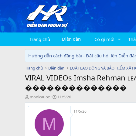
Diễn đàn
Trang chủ
Có gì mới
Thà
Hướng dẫn cách đăng bài - Đặt câu hỏi lên Diễn đà
Trang chủ
Diễn đàn
LUẬT LAO ĐỘNG VÀ BẢO HIỂM XÃ H
VIRAL VIDEOs Imsha Rehman ʟ
��������������
T
N
monicauoz
11/5/26
h
g
r
à
11/5/26
e
y
M
a
g
d
ử
s
i
t