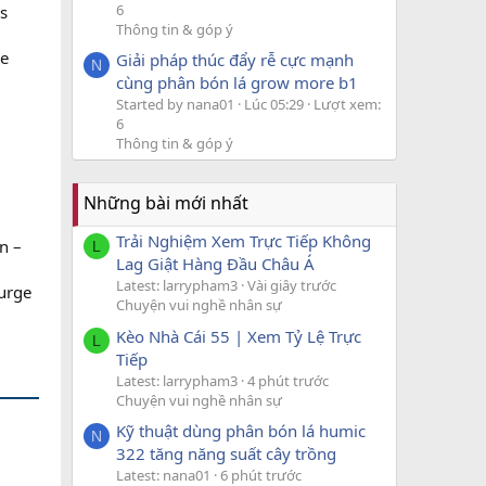
6
rs
Thông tin & góp ý
be
Giải pháp thúc đẩy rễ cực mạnh
N
cùng phân bón lá grow more b1
Started by nana01
Lúc 05:29
Lượt xem:
6
Thông tin & góp ý
Những bài mới nhất
Trải Nghiệm Xem Trực Tiếp Không
n –
L
Lag Giật Hàng Đầu Châu Á
Latest: larrypham3
Vài giây trước
 urge
Chuyện vui nghề nhân sự
Kèo Nhà Cái 55 | Xem Tỷ Lệ Trực
L
Tiếp
Latest: larrypham3
4 phút trước
Chuyện vui nghề nhân sự
Kỹ thuật dùng phân bón lá humic
g
N
322 tăng năng suất cây trồng
Latest: nana01
6 phút trước