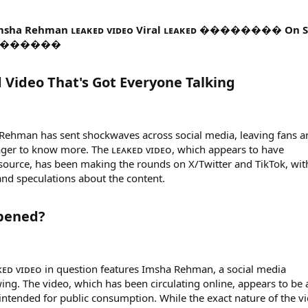
Imsha Rehman ʟᴇᴀᴋᴇᴅ ᴠɪᴅᴇᴏ Viral ʟᴇᴀᴋᴇᴅ �������� On S
�������
Video That's Got Everyone Talking​
a Rehman has sent shockwaves across social media, leaving fans a
ager to know more. The ʟᴇᴀᴋᴇᴅ ᴠɪᴅᴇᴏ, which appears to have
ource, has been making the rounds on X/Twitter and TikTok, wit
and speculations about the content.
pened?​
ᴋᴇᴅ ᴠɪᴅᴇᴏ in question features Imsha Rehman, a social media
wing. The video, which has been circulating online, appears to be 
ntended for public consumption. While the exact nature of the v