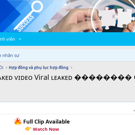
nh viên
n nhân sự
ỘI
Hợp đồng và phụ lục hợp đồng
ᴇᴀᴋᴇᴅ ᴠɪᴅᴇᴏ Viral ʟᴇᴀᴋᴇᴅ �������� 
Full Clip Available
Watch Now