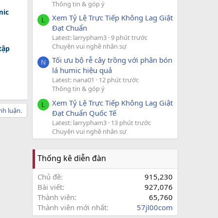
Thông tin & góp ý
mic
Xem Tỷ Lệ Trực Tiếp Không Lag Giật
L
Đạt Chuẩn
Latest: larrypham3
9 phút trước
Chuyện vui nghề nhân sự
tập
Tối ưu bộ rễ cây trồng với phân bón
N
lá humic hiệu quả
Latest: nana01
12 phút trước
Thông tin & góp ý
Xem Tỷ Lệ Trực Tiếp Không Lag Giật
L
nh luận.
Đạt Chuẩn Quốc Tế
Latest: larrypham3
13 phút trước
Chuyện vui nghề nhân sự
Thống kê diễn đàn
Chủ đề
915,230
Bài viết
927,076
Thành viên
65,760
Thành viên mới nhất
57jl00com