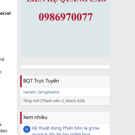
ocial
nd
h
BQT Trực Tuyến
nana01
larrypham3
Tổng: 630 (Thành viên: 2, khách: 628)
Xem nhiều
a
Kỹ thuật dùng Phân bón lá grow
N
ideo
more 6-30-30 tạo mầm hoa