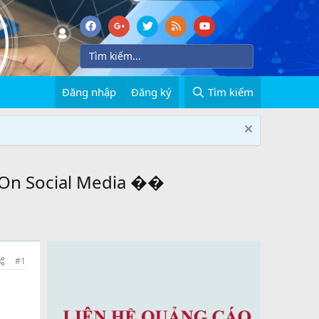
Đăng nhập
Đăng ký
Tìm kiếm
On Social Media ��
#1