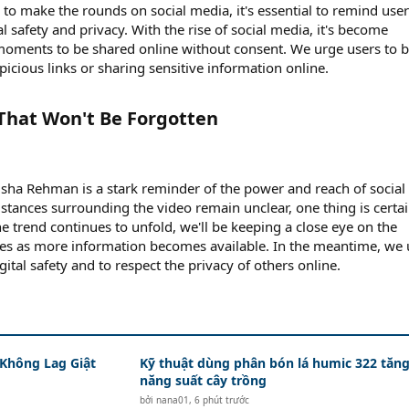
 to make the rounds on social media, it's essential to remind use
l safety and privacy. With the rise of social media, it's become
 moments to be shared online without consent. We urge users to 
icious links or sharing sensitive information online.
That Won't Be Forgotten​
sha Rehman is a stark reminder of the power and reach of social
stances surrounding the video remain unclear, one thing is certai
the trend continues to unfold, we'll be keeping a close eye on the
tes as more information becomes available. In the meantime, we
gital safety and to respect the privacy of others online.
 Không Lag Giật
Kỹ thuật dùng phân bón lá humic 322 tăn
năng suất cây trồng
bởi
nana01
,
6 phút trước