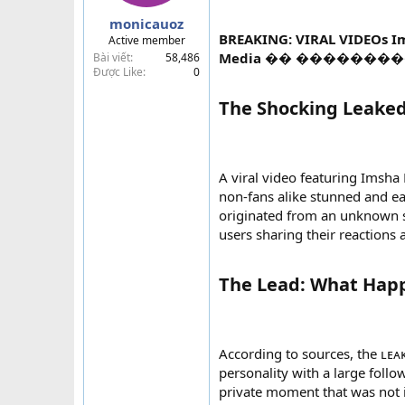
a
monicauoz
r
BREAKING: VIRAL VIDEOs 
Active member
t
Media �� �������
Bài viết
58,486
e
Được Like
0
r
The Shocking Leaked 
A viral video featuring Imsh
non-fans alike stunned and e
originated from an unknown s
users sharing their reactions 
The Lead: What Hap
According to sources, the ʟᴇᴀ
personality with a large follo
private moment that was not i