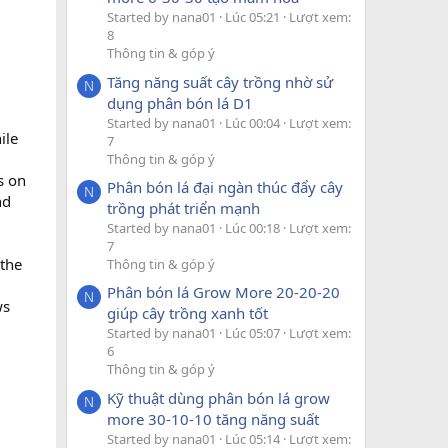
Started by nana01
Lúc 05:21
Lượt xem:
8
Thông tin & góp ý
Tăng năng suất cây trồng nhờ sử
N
dụng phân bón lá D1
Started by nana01
Lúc 00:04
Lượt xem:
ile
7
Thông tin & góp ý
s on
Phân bón lá đại ngàn thúc đẩy cây
N
nd
trồng phát triển mạnh
Started by nana01
Lúc 00:18
Lượt xem:
7
 the
Thông tin & góp ý
Phân bón lá Grow More 20-20-20
N
ws
giúp cây trồng xanh tốt
Started by nana01
Lúc 05:07
Lượt xem:
6
Thông tin & góp ý
Kỹ thuật dùng phân bón lá grow
N
more 30-10-10 tăng năng suất
Started by nana01
Lúc 05:14
Lượt xem: