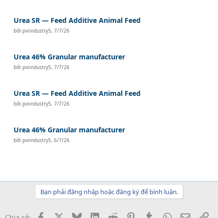
Urea SR — Feed Additive Animal Feed
bởi
pviindustry5
,
7/7/26
Urea 46% Granular manufacturer
bởi
pviindustry5
,
7/7/26
Urea SR — Feed Additive Animal Feed
bởi
pviindustry5
,
7/7/26
Urea 46% Granular manufacturer
bởi
pviindustry5
,
6/7/26
Bạn phải đăng nhập hoặc đăng ký để bình luận.
Facebook
X
Bluesky
LinkedIn
Reddit
Pinterest
Tumblr
WhatsApp
Email
Li
Chia sẻ: