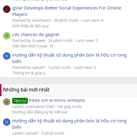
gstar Develops Better Social Experiences For Online
L
Players
Started by luluchiemi
39 phút trước
Lượt xem: 4
Giới thiệu & Nội quy
Les chances de gagner
X
Started by Xuawei
24 phút trước
Lượt xem: 2
Việc làm thời Covid- 19
Hướng dẫn kỹ thuật sử dụng phân bón lá hữu cơ rong
N
biển
Started by nana01
5 phút trước
Lượt xem: 2
Thông tin & góp ý
Những bài mới nhất
F999 হলো বাংলাদেশের খেলোয়াড়দের
Tâm sự
U
Latest: username12345
Vài giây trước
Hướng dẫn đăng ký & Viết bài
Hướng dẫn kỹ thuật sử dụng phân bón lá hữu cơ rong
N
biển
Latest: nana01
5 phút trước