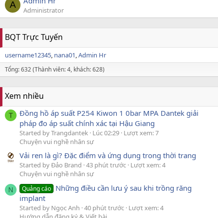
Admin Hr
A
Administrator
BQT Trực Tuyến
username12345
nana01
Admin Hr
Tổng: 632 (Thành viên: 4, khách: 628)
Xem nhiều
Đồng hồ áp suất P254 Kiwon 1 0bar MPA Dantek giải
T
pháp đo áp suất chính xác tại Hậu Giang
Started by Trangdantek
Lúc 02:29
Lượt xem: 7
Chuyện vui nghề nhân sự
Vải ren là gì? Đặc điểm và ứng dụng trong thời trang
Started by Đảo Brand
43 phút trước
Lượt xem: 4
Chuyện vui nghề nhân sự
Những điều cần lưu ý sau khi trồng răng
Quảng cáo
N
implant
Started by Ngọc Anh
40 phút trước
Lượt xem: 4
Hướng dẫn đăng ký & Viết bài