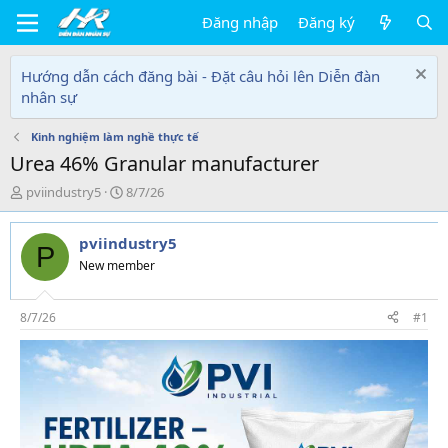
Đăng nhập
Đăng ký
Hướng dẫn cách đăng bài - Đặt câu hỏi lên Diễn đàn
nhân sự
Kinh nghiệm làm nghề thực tế
Urea 46% Granular manufacturer
T
N
pviindustry5
8/7/26
h
g
r
à
pviindustry5
e
y
P
a
g
New member
d
ử
s
i
t
8/7/26
#1
a
r
t
e
r