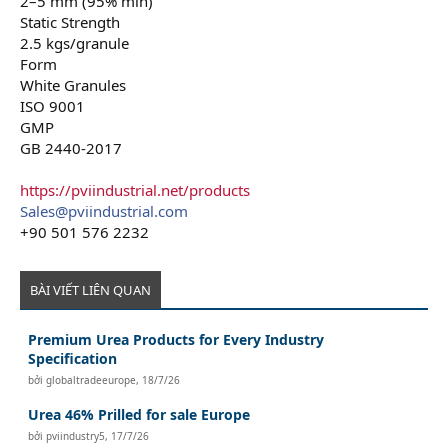
2–5 mm (95% min)
Static Strength
2.5 kgs/granule
Form
White Granules
ISO 9001
GMP
GB 2440-2017
https://pviindustrial.net/products
Sales@pviindustrial.com
+90 501 576 2232
BÀI VIẾT LIÊN QUAN
Premium Urea Products for Every Industry
Specification
bởi
globaltradeeurope
,
18/7/26
Urea 46% Prilled for sale Europe
bởi
pviindustry5
,
17/7/26