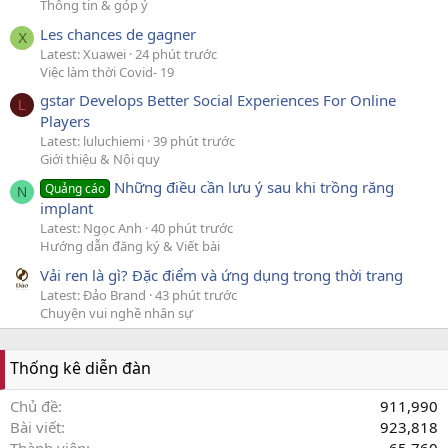
Thông tin & góp ý
Les chances de gagner
X
Latest: Xuawei
24 phút trước
Việc làm thời Covid- 19
gstar Develops Better Social Experiences For Online
L
Players
Latest: luluchiemi
39 phút trước
Giới thiệu & Nội quy
Những điều cần lưu ý sau khi trồng răng
Quảng cáo
N
implant
Latest: Ngọc Anh
40 phút trước
Hướng dẫn đăng ký & Viết bài
Vải ren là gì? Đặc điểm và ứng dụng trong thời trang
Latest: Đảo Brand
43 phút trước
Chuyện vui nghề nhân sự
Thống kê diễn đàn
Chủ đề
911,990
Bài viết
923,818
Thành viên
65,760