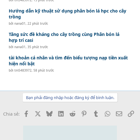
Hướng dẫn kỹ thuật sử dụng phân bón lá hpc cho cây
trồng
bởi
nana01
,
22 phút trước
Tăng sức đề kháng cho cây trồng cùng Phân bón lá
hợp trí casi
bởi
nana01
,
35 phút trước
tài khoản cá nhân và tìm đến biểu tượng nạp tiền xuất
hiện nổi bật
bởi
tm5483972
,
58 phút trước
Bạn phải đăng nhập hoặc đăng ký để bình luận.
Facebook
X
Bluesky
LinkedIn
Reddit
Pinterest
Tumblr
WhatsApp
Email
Li
Chia sẻ: