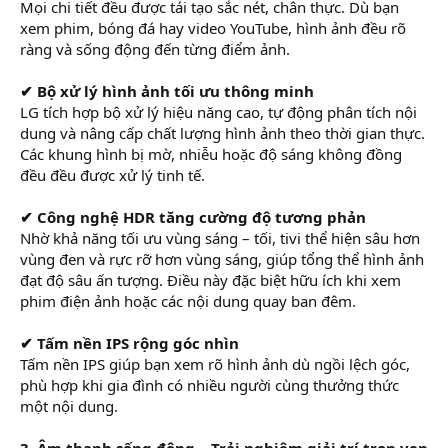
Mọi chi tiết đều được tái tạo sắc nét, chân thực. Dù bạn
xem phim, bóng đá hay video YouTube, hình ảnh đều rõ
ràng và sống động đến từng điểm ảnh.
✔ Bộ xử lý hình ảnh tối ưu thông minh
LG tích hợp bộ xử lý hiệu năng cao, tự động phân tích nội
dung và nâng cấp chất lượng hình ảnh theo thời gian thực.
Các khung hình bị mờ, nhiễu hoặc độ sáng không đồng
đều đều được xử lý tinh tế.
✔ Công nghệ HDR tăng cường độ tương phản
Nhờ khả năng tối ưu vùng sáng – tối, tivi thể hiện sâu hơn
vùng đen và rực rỡ hơn vùng sáng, giúp tổng thể hình ảnh
đạt độ sâu ấn tượng. Điều này đặc biệt hữu ích khi xem
phim điện ảnh hoặc các nội dung quay ban đêm.
✔ Tấm nền IPS rộng góc nhìn
Tấm nền IPS giúp bạn xem rõ hình ảnh dù ngồi lệch góc,
phù hợp khi gia đình có nhiều người cùng thưởng thức
một nội dung.
3. Âm thanh sống động – Trải nghiệm giải trí trọn vẹn