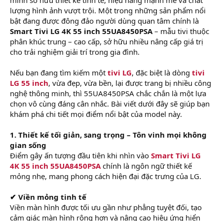
r
lượng hình ảnh vượt trội. Một trong những sản phẩm nổi
bật đang được đông đảo người dùng quan tâm chính là
Smart Tivi LG 4K 55 inch 55UA8450PSA
– mẫu tivi thuộc
phân khúc trung – cao cấp, sở hữu nhiều nâng cấp giá trị
cho trải nghiệm giải trí trong gia đình.
Nếu bạn đang tìm kiếm một
tivi LG
, đặc biệt là dòng
tivi
LG 55 inch
, vừa đẹp, vừa bền, lại được trang bị nhiều công
nghệ thông minh, thì 55UA8450PSA chắc chắn là một lựa
chọn vô cùng đáng cân nhắc. Bài viết dưới đây sẽ giúp bạn
khám phá chi tiết mọi điểm nổi bật của model này.
1. Thiết kế tối giản, sang trọng – Tôn vinh mọi không
gian sống
Điểm gây ấn tượng đầu tiên khi nhìn vào
Smart Tivi LG
4K 55 inch 55UA8450PSA
chính là ngôn ngữ thiết kế
mỏng nhẹ, mang phong cách hiện đại đặc trưng của LG.
✔ Viền mỏng tinh tế
Viền màn hình được tối ưu gần như phẳng tuyệt đối, tạo
cảm giác màn hình rộng hơn và nâng cao hiệu ứng hiển