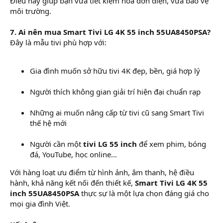
Điều này giúp bạn vừa tiết kiệm hóa đơn điện, vừa bảo vệ
môi trường.
7. Ai nên mua Smart Tivi LG 4K 55 inch 55UA8450PSA?
Đây là mẫu tivi phù hợp với:
Gia đình muốn sở hữu tivi 4K đẹp, bền, giá hợp lý
Người thích không gian giải trí hiện đại chuẩn rạp
Những ai muốn nâng cấp từ tivi cũ sang Smart Tivi
thế hệ mới
Người cần một
tivi LG 55 inch
để xem phim, bóng
đá, YouTube, học online…
Với hàng loạt ưu điểm từ hình ảnh, âm thanh, hệ điều
hành, khả năng kết nối đến thiết kế,
Smart Tivi LG 4K 55
inch 55UA8450PSA
thực sự là một lựa chọn đáng giá cho
mọi gia đình Việt.