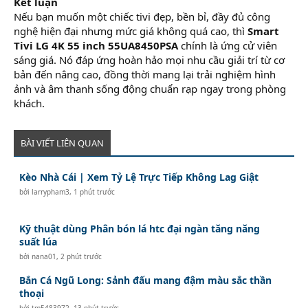
Kết luận
Nếu bạn muốn một chiếc tivi đẹp, bền bỉ, đầy đủ công
nghệ hiện đại nhưng mức giá không quá cao, thì
Smart
Tivi LG 4K 55 inch 55UA8450PSA
chính là ứng cử viên
sáng giá. Nó đáp ứng hoàn hảo mọi nhu cầu giải trí từ cơ
bản đến nâng cao, đồng thời mang lại trải nghiệm hình
ảnh và âm thanh sống động chuẩn rạp ngay trong phòng
khách.
BÀI VIẾT LIÊN QUAN
Kèo Nhà Cái | Xem Tỷ Lệ Trực Tiếp Không Lag Giật
bởi
larrypham3
,
1 phút trước
Kỹ thuật dùng Phân bón lá htc đại ngàn tăng năng
suất lúa
bởi
nana01
,
2 phút trước
Bắn Cá Ngũ Long: Sảnh đấu mang đậm màu sắc thần
thoại
bởi
tm5483972
,
13 phút trước