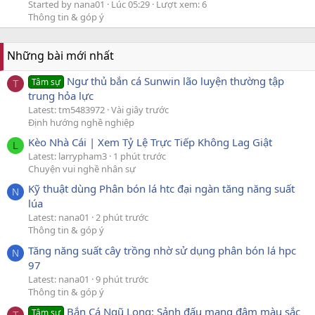
Started by nana01
Lúc 05:29
Lượt xem: 6
Thông tin & góp ý
Những bài mới nhất
Ngư thủ bắn cá Sunwin lão luyện thường tập
Tâm sự
T
trung hỏa lực
Latest: tm5483972
Vài giây trước
Định hướng nghề nghiệp
Kèo Nhà Cái | Xem Tỷ Lệ Trực Tiếp Không Lag Giật
L
Latest: larrypham3
1 phút trước
Chuyện vui nghề nhân sự
Kỹ thuật dùng Phân bón lá htc đại ngàn tăng năng suất
N
lúa
Latest: nana01
2 phút trước
Thông tin & góp ý
Tăng năng suất cây trồng nhờ sử dụng phân bón lá hpc
N
97
Latest: nana01
9 phút trước
Thông tin & góp ý
Bắn Cá Ngũ Long: Sảnh đấu mang đậm màu sắc
Tâm sự
T