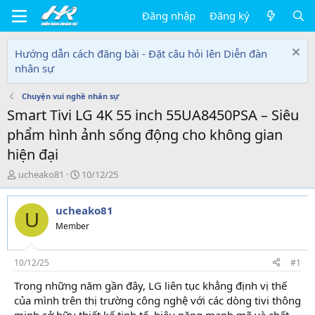
Đăng nhập
Đăng ký
Hướng dẫn cách đăng bài - Đặt câu hỏi lên Diễn đàn
nhân sự
Chuyện vui nghề nhân sự
Smart Tivi LG 4K 55 inch 55UA8450PSA – Siêu
phẩm hình ảnh sống động cho không gian
hiện đại
T
N
ucheako81
10/12/25
h
g
r
à
ucheako81
e
y
U
a
g
Member
d
ử
s
i
t
10/12/25
#1
a
Trong những năm gần đây, LG liên tục khẳng định vị thế
r
của mình trên thị trường công nghệ với các dòng tivi thông
t
e
minh sở hữu thiết kế tinh tế, hiệu năng mạnh mẽ và chất