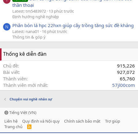
thần thoại
Latest: tm5483972
13 phút trước
Định hướng nghề nghiệp
Phân bón lá hpc 22hxn giúp cây trồng tăng sức đề kháng
N
Latest: nana01
16 phút trước
Thông tin & góp ý
Thống kê diễn đàn
Chủ đề
915,226
Bài viết
927,072
Thành viên
65,760
Thành viên mới nhất
57jl00com
Chuyện vui nghề nhân sự
Tiếng Việt (VN)
Liên hệ
Quy định và Nội quy
Chính sách bảo mật
Trợ giúp
Trang chủ
R
S
S