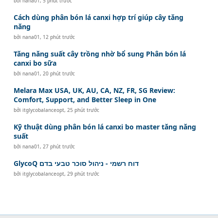
bởi
nana01
,
5 phút trước
Cách dùng phân bón lá canxi hợp trí giúp cây tăng
năng
bởi
nana01
,
12 phút trước
Tăng năng suất cây trồng nhờ bổ sung Phân bón lá
canxi bo sữa
bởi
nana01
,
20 phút trước
Melara Max USA, UK, AU, CA, NZ, FR, SG Review:
Comfort, Support, and Better Sleep in One
bởi
itglycobalanceopt
,
25 phút trước
Kỹ thuật dùng phân bón lá canxi bo master tăng năng
suất
bởi
nana01
,
27 phút trước
GlycoQ דוח רשמי - ניהול סוכר טבעי בדם
bởi
itglycobalanceopt
,
29 phút trước