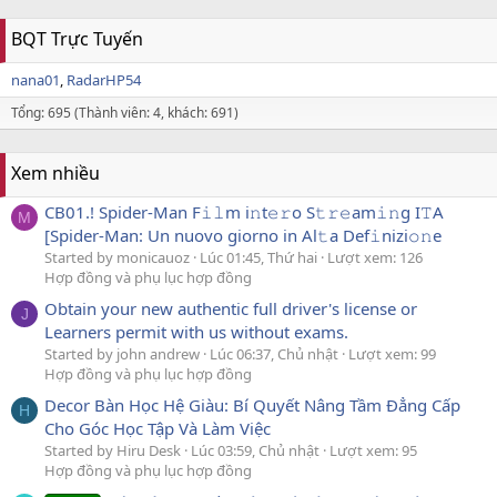
BQT Trực Tuyến
nana01
RadarHP54
Tổng: 695 (Thành viên: 4, khách: 691)
Xem nhiều
CB01.! Spider-Man F𝚒𝚕m i𝚗t𝚎𝚛o S𝚝𝚛𝚎am𝚒𝚗g I𝚃A
M
[Spider-Man: Un nuovo giorno in Al𝚝a Def𝚒nizi𝚘𝚗e
Started by monicauoz
Lúc 01:45, Thứ hai
Lượt xem: 126
Hợp đồng và phụ lục hợp đồng
Obtain your new authentic full driver's license or
J
Learners permit with us without exams.
Started by john andrew
Lúc 06:37, Chủ nhật
Lượt xem: 99
Hợp đồng và phụ lục hợp đồng
Decor Bàn Học Hệ Giàu: Bí Quyết Nâng Tầm Đẳng Cấp
H
Cho Góc Học Tập Và Làm Việc
Started by Hiru Desk
Lúc 03:59, Chủ nhật
Lượt xem: 95
Hợp đồng và phụ lục hợp đồng