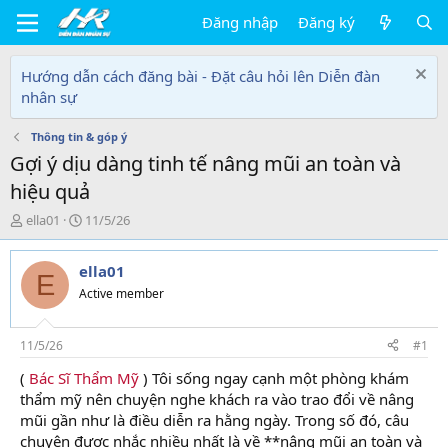
Đăng nhập
Đăng ký
Hướng dẫn cách đăng bài - Đặt câu hỏi lên Diễn đàn
nhân sự
Thông tin & góp ý
Gợi ý dịu dàng tinh tế nâng mũi an toàn và
hiệu quả
T
N
ella01
11/5/26
h
g
r
à
ella01
e
y
E
a
g
Active member
d
ử
s
i
t
11/5/26
#1
a
(
Bác Sĩ Thẩm Mỹ
) Tôi sống ngay cạnh một phòng khám
r
thẩm mỹ nên chuyện nghe khách ra vào trao đổi về nâng
t
e
mũi gần như là điều diễn ra hằng ngày. Trong số đó, câu
r
chuyện được nhắc nhiều nhất là về **nâng mũi an toàn và