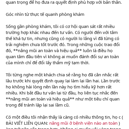
quan trọng để họ đưa ra quyết định phù hợp với bản thân.
Góc nhìn từ thực tế quanh phòng khám
Sống gần phòng khám, tôi có cơ hội quan sát rất nhiều
trường hợp khác nhau đến tư vấn. Có người đến với tâm
thế khá tự tin, nhưng cũng có người lo lắng vì đã từng có
trải nghiệm chưa tốt trước đó. Trong những cuộc trao đổi
đó, **nâng mũi an toàn và hiệu quả** luôn là điều họ
quan tâm đầu tiên vì không ai muốn đánh đổi sự an toàn
của mình chỉ để đổi lấy thẩm mỹ tạm thời.
Tôi từng nghe một khách chia sẻ rằng họ đã cân nhắc rất
lâu trước khi quyết định quay lại làm lại lần hai. Lần trước
họ không hài lòng nên lần này họ tìm hiểu kỹ hơn rất
nhiều. Khi bắt đầu tư vấn lại từ đầu, họ liên tục nhắc đến
**nâng mũi an toàn và hiệu quả** như một tiêu chí quan
trọng để tránh lặp lại sai lầm cũ.
Có một điều tôi nhận thấy là càng có nhiều thông tin, họ c (
BÀI VIẾT LIÊN QUAN:
nâng mũi ở bệnh viện nào an toàn
)
àng trở nên cẩn trọng hơn. Không ai muốn vội vàng trong