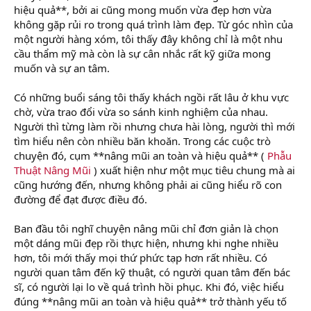
hiệu quả**, bởi ai cũng mong muốn vừa đẹp hơn vừa
không gặp rủi ro trong quá trình làm đẹp. Từ góc nhìn của
một người hàng xóm, tôi thấy đây không chỉ là một nhu
cầu thẩm mỹ mà còn là sự cân nhắc rất kỹ giữa mong
muốn và sự an tâm.
Có những buổi sáng tôi thấy khách ngồi rất lâu ở khu vực
chờ, vừa trao đổi vừa so sánh kinh nghiệm của nhau.
Người thì từng làm rồi nhưng chưa hài lòng, người thì mới
tìm hiểu nên còn nhiều băn khoăn. Trong các cuộc trò
chuyện đó, cụm **nâng mũi an toàn và hiệu quả** (
Phẫu
Thuật Nâng Mũi
) xuất hiện như một mục tiêu chung mà ai
cũng hướng đến, nhưng không phải ai cũng hiểu rõ con
đường để đạt được điều đó.
Ban đầu tôi nghĩ chuyện nâng mũi chỉ đơn giản là chọn
một dáng mũi đẹp rồi thực hiện, nhưng khi nghe nhiều
hơn, tôi mới thấy mọi thứ phức tạp hơn rất nhiều. Có
người quan tâm đến kỹ thuật, có người quan tâm đến bác
sĩ, có người lại lo về quá trình hồi phục. Khi đó, việc hiểu
đúng **nâng mũi an toàn và hiệu quả** trở thành yếu tố