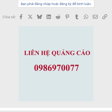
Bạn phải đăng nhập hoặc đăng ký để bình luận.
Facebook
X
Bluesky
LinkedIn
Reddit
Pinterest
Tumblr
WhatsApp
Email
Li
Chia sẻ: