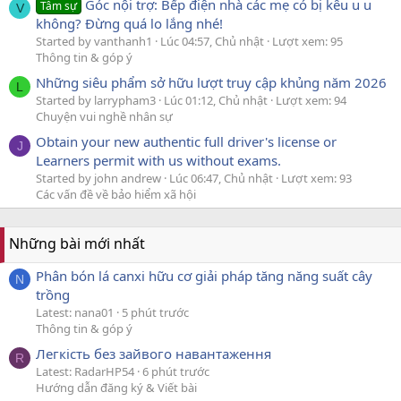
Góc nội trợ: Bếp điện nhà các mẹ có bị kêu u u
Tâm sự
V
không? Đừng quá lo lắng nhé!
Started by vanthanh1
Lúc 04:57, Chủ nhật
Lượt xem: 95
Thông tin & góp ý
Những siêu phẩm sở hữu lượt truy cập khủng năm 2026
L
Started by larrypham3
Lúc 01:12, Chủ nhật
Lượt xem: 94
Chuyện vui nghề nhân sự
Obtain your new authentic full driver's license or
J
Learners permit with us without exams.
Started by john andrew
Lúc 06:47, Chủ nhật
Lượt xem: 93
Các vấn đề về bảo hiểm xã hội
Những bài mới nhất
Phân bón lá canxi hữu cơ giải pháp tăng năng suất cây
N
trồng
Latest: nana01
5 phút trước
Thông tin & góp ý
Легкість без зайвого навантаження
R
Latest: RadarHP54
6 phút trước
Hướng dẫn đăng ký & Viết bài