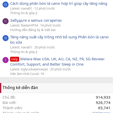
Cách dùng phân bón lá canxi hợp trí giúp cây tăng năng
N
Latest: nana01
12 phút trước
Thông tin & góp ý
Забудьте о мятых сигаретах
R
Latest: RadarHP54
14 phút trước
Hướng dẫn đăng ký & Viết bài
Tăng năng suất cây trồng nhờ bổ sung Phân bón lá canxi
N
bo sữa
Latest: nana01
20 phút trước
Thông tin & góp ý
Melara Max USA, UK, AU, CA, NZ, FR, SG Review:
Help
I
Comfort, Support, and Better Sleep in One
Latest: itglycobalanceopt
25 phút trước
Việc làm thời Covid- 19
Thống kê diễn đàn
Chủ đề
914,933
Bài viết
926,774
Thành viên
65,741