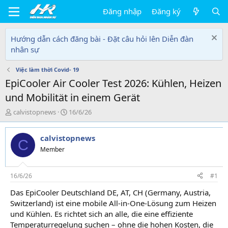
Đăng nhập
Đăng ký
Hướng dẫn cách đăng bài - Đặt câu hỏi lên Diễn đàn
nhân sự
Việc làm thời Covid- 19
EpiCooler Air Cooler Test 2026: Kühlen, Heizen
und Mobilität in einem Gerät
T
N
calvistopnews
16/6/26
h
g
r
à
calvistopnews
e
y
C
a
g
Member
d
ử
s
i
t
16/6/26
#1
a
Das EpiCooler Deutschland DE, AT, CH (Germany, Austria,
r
Switzerland) ist eine mobile All-in-One-Lösung zum Heizen
t
e
und Kühlen. Es richtet sich an alle, die eine effiziente
r
Temperaturregelung suchen – ohne die hohen Kosten, die