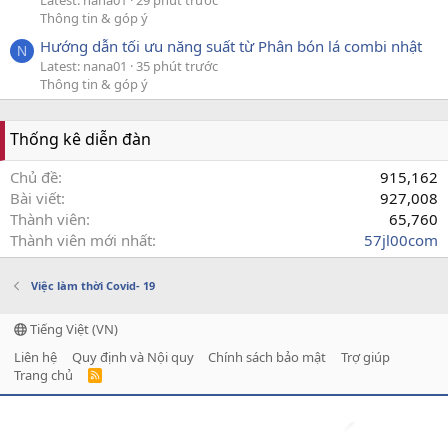
Thông tin & góp ý
Hướng dẫn tối ưu năng suất từ Phân bón lá combi nhật
N
Latest: nana01
35 phút trước
Thông tin & góp ý
Thống kê diễn đàn
Chủ đề
915,162
Bài viết
927,008
Thành viên
65,760
Thành viên mới nhất
57jl00com
Việc làm thời Covid- 19
Tiếng Việt (VN)
Liên hệ
Quy định và Nội quy
Chính sách bảo mật
Trợ giúp
Trang chủ
R
S
S