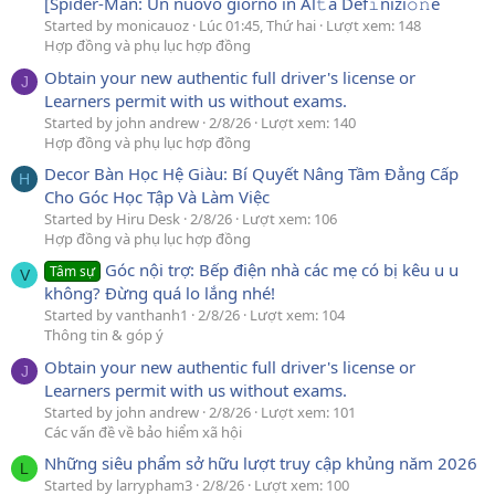
[Spider-Man: Un nuovo giorno in Al𝚝a Def𝚒nizi𝚘𝚗e
Started by monicauoz
Lúc 01:45, Thứ hai
Lượt xem: 148
Hợp đồng và phụ lục hợp đồng
Obtain your new authentic full driver's license or
J
Learners permit with us without exams.
Started by john andrew
2/8/26
Lượt xem: 140
Hợp đồng và phụ lục hợp đồng
Decor Bàn Học Hệ Giàu: Bí Quyết Nâng Tầm Đẳng Cấp
H
Cho Góc Học Tập Và Làm Việc
Started by Hiru Desk
2/8/26
Lượt xem: 106
Hợp đồng và phụ lục hợp đồng
Góc nội trợ: Bếp điện nhà các mẹ có bị kêu u u
Tâm sự
V
không? Đừng quá lo lắng nhé!
Started by vanthanh1
2/8/26
Lượt xem: 104
Thông tin & góp ý
Obtain your new authentic full driver's license or
J
Learners permit with us without exams.
Started by john andrew
2/8/26
Lượt xem: 101
Các vấn đề về bảo hiểm xã hội
Những siêu phẩm sở hữu lượt truy cập khủng năm 2026
L
Started by larrypham3
2/8/26
Lượt xem: 100