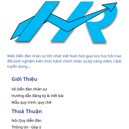
Web Diễn đàn nhân sự lớn nhất Việt Nam Nơi giao lưu học hỏi trao
đổi kinh nghiệm kiến thức hành chính nhân sự,kỹ năng mềm, C&B,
tuyển dụng....
Giới Thiệu
Về Diễn đàn nhân sự
Hướng dẫn đăng ký & Viết bài
Mẫu quy trình, quy chế
Thoả Thuận
Nội Quy diễn đàn
Thông tin - Góp ý