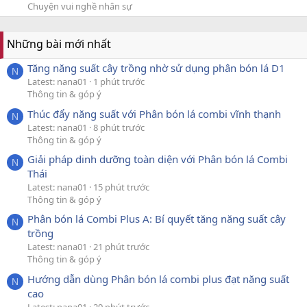
Chuyện vui nghề nhân sự
Những bài mới nhất
Tăng năng suất cây trồng nhờ sử dụng phân bón lá D1
N
Latest: nana01
1 phút trước
Thông tin & góp ý
Thúc đẩy năng suất với Phân bón lá combi vĩnh thạnh
N
Latest: nana01
8 phút trước
Thông tin & góp ý
Giải pháp dinh dưỡng toàn diện với Phân bón lá Combi
N
Thái
Latest: nana01
15 phút trước
Thông tin & góp ý
Phân bón lá Combi Plus A: Bí quyết tăng năng suất cây
N
trồng
Latest: nana01
21 phút trước
Thông tin & góp ý
Hướng dẫn dùng Phân bón lá combi plus đạt năng suất
N
cao
Latest: nana01
29 phút trước