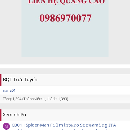
BQT Trực Tuyến
nana01
Tổng: 1,394 (Thành viên: 1, khách: 1,393)
Xem nhiều
CB01.! Spider-Man F𝚒𝚕m i𝚗t𝚎𝚛o S𝚝𝚛𝚎am𝚒𝚗g I𝚃A
M