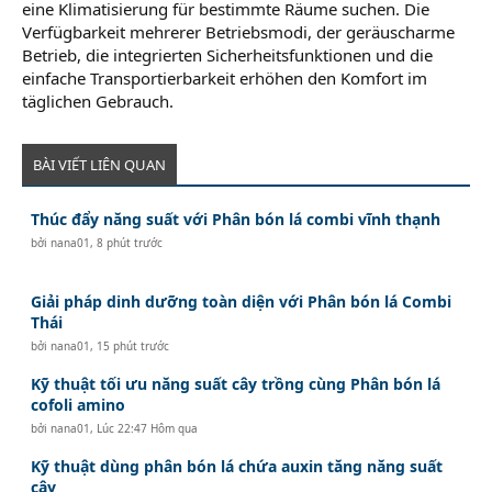
eine Klimatisierung für bestimmte Räume suchen. Die
Verfügbarkeit mehrerer Betriebsmodi, der geräuscharme
Betrieb, die integrierten Sicherheitsfunktionen und die
einfache Transportierbarkeit erhöhen den Komfort im
täglichen Gebrauch.
BÀI VIẾT LIÊN QUAN
Thúc đẩy năng suất với Phân bón lá combi vĩnh thạnh
bởi
nana01
,
8 phút trước
Giải pháp dinh dưỡng toàn diện với Phân bón lá Combi
Thái
bởi
nana01
,
15 phút trước
Kỹ thuật tối ưu năng suất cây trồng cùng Phân bón lá
cofoli amino
bởi
nana01
,
Lúc 22:47 Hôm qua
Kỹ thuật dùng phân bón lá chứa auxin tăng năng suất
cây