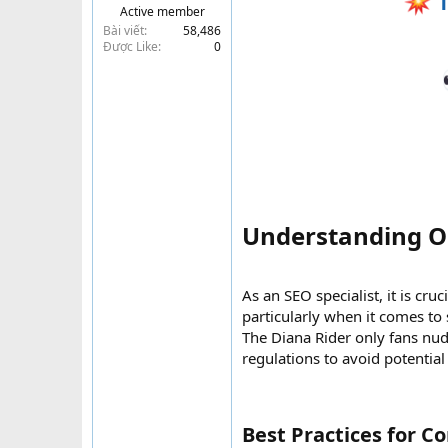
T
Active member
t
Bài viết
58,486
e
Được Like
0
r
Understanding On
As an SEO specialist, it is cru
particularly when it comes to s
The Diana Rider only fans nud
regulations to avoid potential
Best Practices for Co