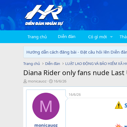
Diễn đàn
Trang chủ
Có gì mới
Thà
Hướng dẫn cách đăng bài - Đặt câu hỏi lên Diễn đà
Trang chủ
Diễn đàn
LUẬT LAO ĐỘNG VÀ BẢO HIỂM XÃ H
Diana Rider only fans nude Las
T
N
monicauoz
16/6/26
h
g
r
à
16/6/26
e
y
M
a
g
S
d
ử
s
i
t
a
monicauoz
r