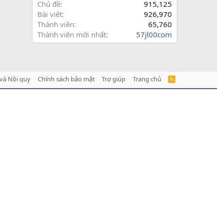
Chủ đề
915,125
Bài viết
926,970
Thành viên
65,760
Thành viên mới nhất
57jl00com
và Nội quy
Chính sách bảo mật
Trợ giúp
Trang chủ
R
S
S