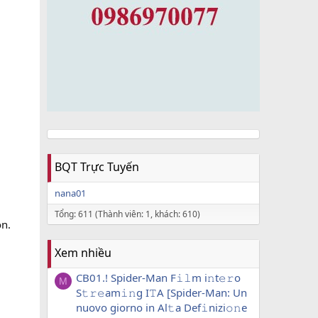
BQT Trực Tuyến
nana01
Tổng: 611 (Thành viên: 1, khách: 610)
on.
Xem nhiều
CB01.! Spider-Man F𝚒𝚕m i𝚗t𝚎𝚛o
M
S𝚝𝚛𝚎am𝚒𝚗g I𝚃A [Spider-Man: Un
nuovo giorno in Al𝚝a Def𝚒nizi𝚘𝚗e