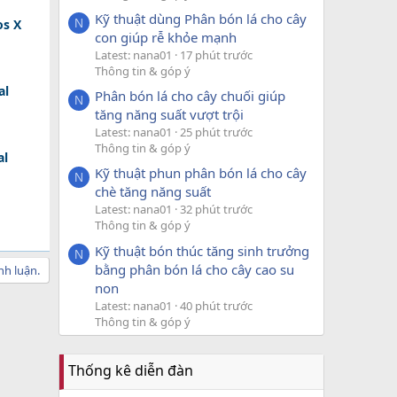
Kỹ thuật dùng Phân bón lá cho cây
N
os X
con giúp rễ khỏe mạnh
Latest: nana01
17 phút trước
Thông tin & góp ý
al
Phân bón lá cho cây chuối giúp
N
tăng năng suất vượt trội
Latest: nana01
25 phút trước
Thông tin & góp ý
al
Kỹ thuật phun phân bón lá cho cây
N
chè tăng năng suất
Latest: nana01
32 phút trước
Thông tin & góp ý
Kỹ thuật bón thúc tăng sinh trưởng
N
bằng phân bón lá cho cây cao su
nh luận.
non
Latest: nana01
40 phút trước
Thông tin & góp ý
Thống kê diễn đàn