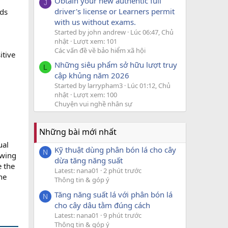
Obtain your new authentic full
J
driver's license or Learners permit
rds
with us without exams.
Started by john andrew
Lúc 06:47, Chủ
nhật
Lượt xem: 101
Các vấn đề về bảo hiểm xã hội
itive
Những siêu phẩm sở hữu lượt truy
L
cập khủng năm 2026
Started by larrypham3
Lúc 01:12, Chủ
nhật
Lượt xem: 100
Chuyện vui nghề nhân sự
Những bài mới nhất
ual
Kỹ thuật dùng phân bón lá cho cây
N
owing
dừa tăng năng suất
e the
Latest: nana01
2 phút trước
he
Thông tin & góp ý
Tăng năng suất lá với phân bón lá
N
cho cây dâu tằm đúng cách
Latest: nana01
9 phút trước
Thông tin & góp ý