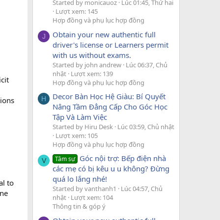
Started by monicauoz
Lúc 01:45, Thứ hai
Lượt xem: 145
Hợp đồng và phụ lục hợp đồng
Obtain your new authentic full
J
driver's license or Learners permit
with us without exams.
Started by john andrew
Lúc 06:37, Chủ
nhật
Lượt xem: 139
cit
Hợp đồng và phụ lục hợp đồng
Decor Bàn Học Hệ Giàu: Bí Quyết
H
tions
Nâng Tầm Đẳng Cấp Cho Góc Học
Tập Và Làm Việc
Started by Hiru Desk
Lúc 03:59, Chủ nhật
Lượt xem: 105
Hợp đồng và phụ lục hợp đồng
Góc nội trợ: Bếp điện nhà
Tâm sự
V
các mẹ có bị kêu u u không? Đừng
quá lo lắng nhé!
al to
Started by vanthanh1
Lúc 04:57, Chủ
ine
nhật
Lượt xem: 104
Thông tin & góp ý