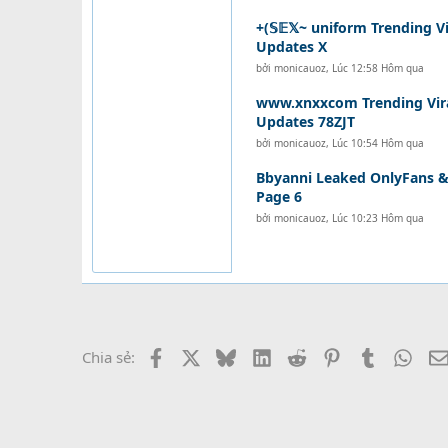
+(𝕊𝔼𝕏~ uniform Trending V
Updates X
bởi
monicauoz
,
Lúc 12:58 Hôm qua
www.xnxxcom Trending Vira
Updates 78ZJT
bởi
monicauoz
,
Lúc 10:54 Hôm qua
Bbyanni Leaked OnlyFans & 
Page 6
bởi
monicauoz
,
Lúc 10:23 Hôm qua
Facebook
X
Bluesky
LinkedIn
Reddit
Pinterest
Tumblr
What
Chia sẻ: