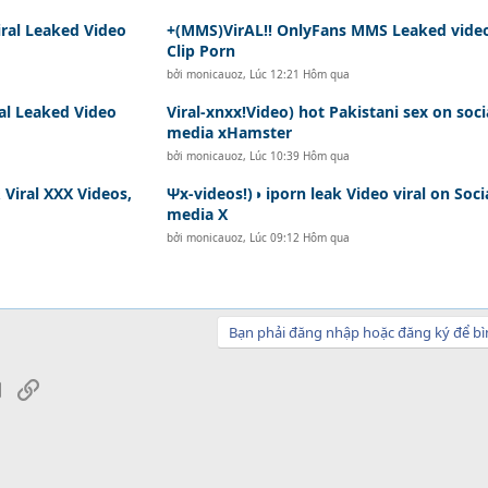
iral Leaked Video
+(MMS)VirAL!! OnlyFans MMS Leaked vide
Clip Porn
bởi
monicauoz
,
Lúc 12:21 Hôm qua
l Leaked Video
Viral-xnxx!Video) hot Pakistani sex on soci
media xHamster
bởi
monicauoz
,
Lúc 10:39 Hôm qua
Viral XXX Videos,
Ψx-videos!)◑ iporn leak Video viral on Soci
media X
bởi
monicauoz
,
Lúc 09:12 Hôm qua
Bạn phải đăng nhập hoặc đăng ký để bì
sApp
Email
Link