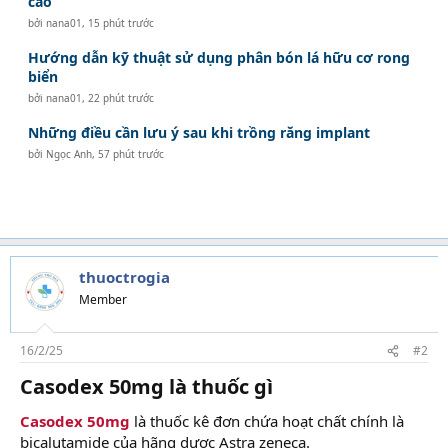
cao
bởi
nana01
,
15 phút trước
Hướng dẫn kỹ thuật sử dụng phân bón lá hữu cơ rong
biển
bởi
nana01
,
22 phút trước
Những điều cần lưu ý sau khi trồng răng implant
bởi
Ngọc Anh
,
57 phút trước
thuoctrogia
Member
16/2/25
#2
Casodex 50mg là thuốc gì
Casodex 50mg
là thuốc kê đơn chứa hoạt chất chính là
bicalutamide của hãng dược Astra zeneca.