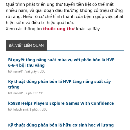
Quá trình phát triển ung thư tuyến tiền liệt có thể mất
nhiều năm, và giai đoạn đầu thường không có triệu chứng
rõ ràng. Hiểu rõ cơ chế hình thành của bệnh giúp việc phát
hiện sớm và điều trị hiệu quả hơn.
Xem các thông tin
thuốc ung thư
khác tại đây
BÀI VIẾT LIÊN QUAN
Bí quyết tăng năng suất mùa vụ với phân bón lá HVP
6-6-4 bội thu vàng
bởi
nana01
,
Vài giây trước
Kỹ thuật dùng phân bón lá HVP tăng năng suất cây
trồng
bởi
nana01
,
7 phút trước
k5888 Helps Players Explore Games With Confidence
bởi
luluchiemi
,
8 phút trước
Kỹ thuật dùng phân bón lá hữu cơ sinh học vi lượng