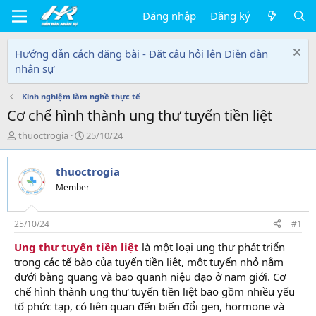
Đăng nhập
Đăng ký
Hướng dẫn cách đăng bài - Đặt câu hỏi lên Diễn đàn
nhân sự
Kinh nghiệm làm nghề thực tế
Cơ chế hình thành ung thư tuyến tiền liệt
T
N
thuoctrogia
25/10/24
h
g
r
à
thuoctrogia
e
y
a
g
Member
d
ử
s
i
t
25/10/24
#1
a
Ung thư tuyến tiền liệt
là một loại ung thư phát triển
r
trong các tế bào của tuyến tiền liệt, một tuyến nhỏ nằm
t
e
dưới bàng quang và bao quanh niệu đạo ở nam giới. Cơ
r
chế hình thành ung thư tuyến tiền liệt bao gồm nhiều yếu
tố phức tạp, có liên quan đến biến đổi gen, hormone và