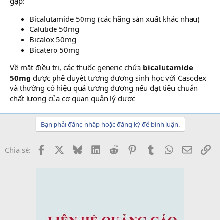
gặp:
Bicalutamide 50mg (các hãng sản xuất khác nhau)
Calutide 50mg
Bicalox 50mg
Bicatero 50mg
Về mặt điều trị, các thuốc generic chứa
bicalutamide
50mg
được phê duyệt tương đương sinh học với Casodex
và thường có hiệu quả tương đương nếu đạt tiêu chuẩn
chất lượng của cơ quan quản lý dược
Bạn phải đăng nhập hoặc đăng ký để bình luận.
Facebook
X
Bluesky
LinkedIn
Reddit
Pinterest
Tumblr
WhatsApp
Email
Li
Chia sẻ: