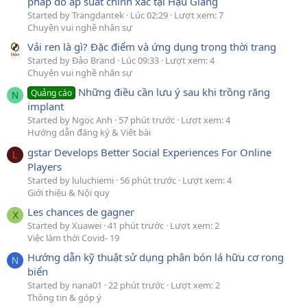
pháp đo áp suất chính xác tại Hậu Giang
Started by Trangdantek
Lúc 02:29
Lượt xem: 7
Chuyện vui nghề nhân sự
Vải ren là gì? Đặc điểm và ứng dụng trong thời trang
Started by Đảo Brand
Lúc 09:33
Lượt xem: 4
Chuyện vui nghề nhân sự
Những điều cần lưu ý sau khi trồng răng
Quảng cáo
N
implant
Started by Ngọc Anh
57 phút trước
Lượt xem: 4
Hướng dẫn đăng ký & Viết bài
gstar Develops Better Social Experiences For Online
L
Players
Started by luluchiemi
56 phút trước
Lượt xem: 4
Giới thiệu & Nội quy
Les chances de gagner
X
Started by Xuawei
41 phút trước
Lượt xem: 2
Việc làm thời Covid- 19
Hướng dẫn kỹ thuật sử dụng phân bón lá hữu cơ rong
N
biển
Started by nana01
22 phút trước
Lượt xem: 2
Thông tin & góp ý