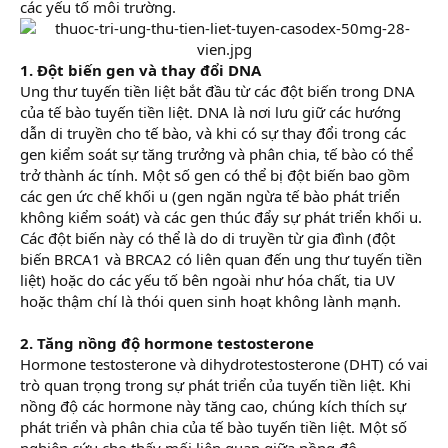
các yếu tố môi trường.
1. Đột biến gen và thay đổi DNA
Ung thư tuyến tiền liệt bắt đầu từ các đột biến trong DNA
của tế bào tuyến tiền liệt. DNA là nơi lưu giữ các hướng
dẫn di truyền cho tế bào, và khi có sự thay đổi trong các
gen kiểm soát sự tăng trưởng và phân chia, tế bào có thể
trở thành ác tính. Một số gen có thể bị đột biến bao gồm
các gen ức chế khối u (gen ngăn ngừa tế bào phát triển
không kiểm soát) và các gen thúc đẩy sự phát triển khối u.
Các đột biến này có thể là do di truyền từ gia đình (đột
biến BRCA1 và BRCA2 có liên quan đến ung thư tuyến tiền
liệt) hoặc do các yếu tố bên ngoài như hóa chất, tia UV
hoặc thậm chí là thói quen sinh hoạt không lành mạnh.
2. Tăng nồng độ hormone testosterone
Hormone testosterone và dihydrotestosterone (DHT) có vai
trò quan trọng trong sự phát triển của tuyến tiền liệt. Khi
nồng độ các hormone này tăng cao, chúng kích thích sự
phát triển và phân chia của tế bào tuyến tiền liệt. Một số
nghiên cứu cho thấy mối liên quan giữa nồng độ