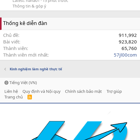
Latest: nana01
15 phút trước
Thông tin & góp ý
Thống kê diễn đàn
Chủ đề
911,992
Bài viết
923,820
Thành viên
65,760
Thành viên mới nhất
57jl00com
Kinh nghiệm làm nghề thực tế
Tiếng Việt (VN)
Liên hệ
Quy định và Nội quy
Chính sách bảo mật
Trợ giúp
Trang chủ
R
S
S