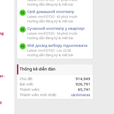
Hướng dẫn đăng ký & Viết bài
Свій домашній кінотеатр
M
Latest: mrcFOT2O
42 phút trước
Hướng dẫn đăng ký & Viết bài
Сучасний кінотеатр у квартирі
M
ng
Latest: mrcFOT2O
54 phút trước
Hướng dẫn đăng ký & Viết bài
Мій досвід вибору підсилювача
M
Latest: mrcFOT2O
Lúc 22:28
Hướng dẫn đăng ký & Viết bài
Thống kê diễn đàn
er-
Chủ đề
914,949
Bài viết
926,791
Thành viên
65,741
Thành viên mới nhất
ukslimarax
d