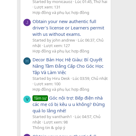
Started by monicauoz
Lúc 01:45, Thứ hai
Lượt xem: 131
Hợp đồng và phụ lục hợp đồng
Obtain your new authentic full
J
driver's license or Learners permit
with us without exams.
Started by john andrew
Lúc 06:37, Chủ
nhật
Lượt xem: 127
Hợp đồng và phụ lục hợp đồng
Decor Bàn Học Hệ Giàu: Bí Quyết
H
Nâng Tầm Đẳng Cấp Cho Góc Học
Tập Và Làm Việc
Started by Hiru Desk
Lúc 03:59, Chủ nhật
Lượt xem: 100
Hợp đồng và phụ lục hợp đồng
Góc nội trợ: Bếp điện nhà
Tâm sự
V
các mẹ có bị kêu u u không? Đừng
quá lo lắng nhé!
Started by vanthanh1
Lúc 04:57, Chủ
nhật
Lượt xem: 98
Thông tin & góp ý