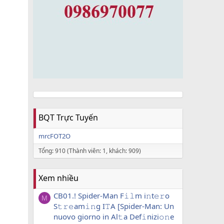
BQT Trực Tuyến
mrcFOT2O
Tổng: 910 (Thành viên: 1, khách: 909)
Xem nhiều
CB01.! Spider-Man F𝚒𝚕m i𝚗t𝚎𝚛o
M
S𝚝𝚛𝚎am𝚒𝚗g I𝚃A [Spider-Man: Un
nuovo giorno in Al𝚝a Def𝚒nizi𝚘𝚗e