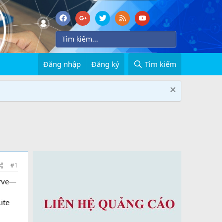
Đăng nhập
Đăng ký
Tìm kiếm
#1
erve—
ite