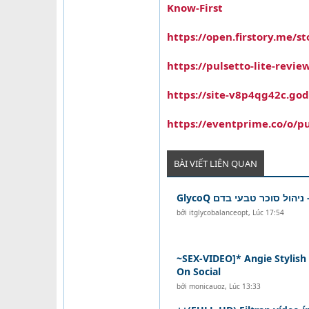
Know-First
https://open.firstory.me
https://pulsetto-lite-revie
https://site-v8p4qg42c.go
https://eventprime.co/o/pu
BÀI VIẾT LIÊN QUAN
GlycoQ יהול סוכר טבעי בדם
bởi
itglycobalanceopt
,
Lúc 17:54
~SEX-VIDEO]* Angie Stylish 
On Social
bởi
monicauoz
,
Lúc 13:33