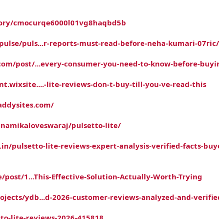
/story/cmocurqe6000l01vg8haqbd5b
ulse/puls...r-reports-must-read-before-neha-kumari-07ric/
.com/post/...every-consumer-you-need-to-know-before-buyi
wixsite....-lite-reviews-don-t-buy-till-you-ve-read-this
addysites.com/
anamikaloveswaraj/pulsetto-lite/
.in/pulsetto-lite-reviews-expert-analysis-verified-facts-buy
e/post/1...This-Effective-Solution-Actually-Worth-Trying
ojects/ydb...d-2026-customer-reviews-analyzed-and-verifie
tto-lite-reviews-2026-415818