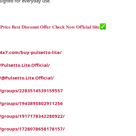
esigned for everyday use.
 𝐏𝐫𝐢𝐜𝐞 𝐁𝐞𝐬𝐭 𝐃𝐢𝐬𝐜𝐨𝐮𝐧𝐭 𝐎𝐟𝐟𝐞𝐫 𝐂𝐡𝐞𝐜𝐤 𝐍𝐨𝐰 𝐎𝐟f𝐢𝐜𝐢𝐚𝐥 𝐒𝐢𝐭𝐞
24x7.com/buy-pulsetto-lite/
ulsetto.Lite.Official/
Pulsetto.Lite.Official/
m/groups/2283514539159557
m/groups/1943895802911256
/groups/1917178342280922/
/groups/1728078658178157/