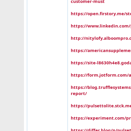
customer-must
https://open.firstory.me
https://www.linkedin.com/p
http://nitylofy.alboompro
https://americansupplement.
https://site-l8630h4e8.god
https://form.jotform.com/
https://blog.trufflesystems
report/
https://pulsettolite.stck.m
https://experiment.com/pr
https://differ.blog/p/pulse