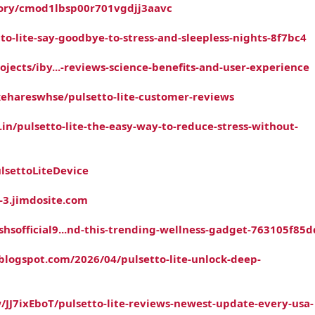
story/cmod1lbsp00r701vgdjj3aavc
tto-lite-say-goodbye-to-stress-and-sleepless-nights-8f7bc4
jects/iby...-reviews-science-benefits-and-user-experience
kehareswhse/pulsetto-lite-customer-reviews
.in/pulsetto-lite-the-easy-way-to-reduce-stress-without-
lsettoLiteDevice
e-3.jimdosite.com
sofficial9...nd-this-trending-wellness-gadget-763105f85
l.blogspot.com/2026/04/pulsetto-lite-unlock-deep-
w/JJ7ixEboT/pulsetto-lite-reviews-newest-update-every-usa-