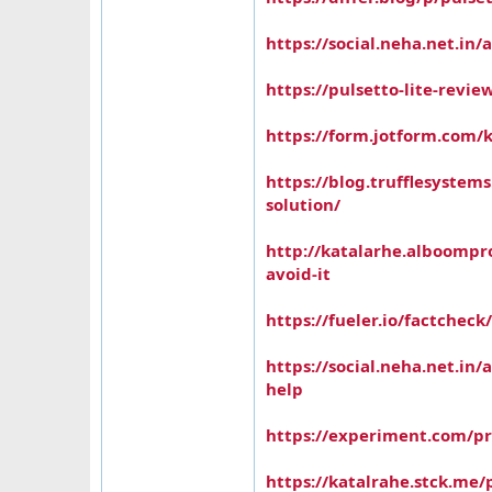
https://social.neha.net.in
https://pulsetto-lite-revie
https://form.jotform.com/k
https://blog.trufflesystem
solution/
http://katalarhe.alboompr
avoid-it
https://fueler.io/factchec
https://social.neha.net.in/
help
https://experiment.com/pro
https://katalrahe.stck.me/