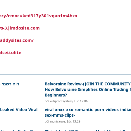
/story/cmocuked317y301vqao1m4hzo
ws-3.jimdosite.com
daddysites.com/
lsettolite
דוח רשמי - נ
Belvoraine Review-(JOIN THE COMMUNITY
How Belvoraine Simplifies Online Trading 
Beginners?
bởi
wifiprofitsystem
,
Lúc 17:06
Leaked Video Viral
viral-xnxx-xxx-romantic-porn-videos-india
sex-mms-clips-
bởi
monicauoz
,
Lúc 13:29