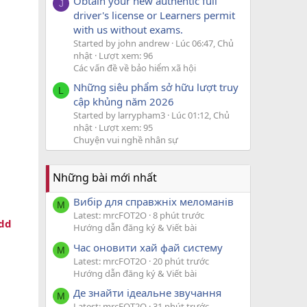
Obtain your new authentic full
J
driver's license or Learners permit
with us without exams.
Started by john andrew
Lúc 06:47, Chủ
nhật
Lượt xem: 96
Các vấn đề về bảo hiểm xã hội
Những siêu phẩm sở hữu lượt truy
L
cập khủng năm 2026
Started by larrypham3
Lúc 01:12, Chủ
nhật
Lượt xem: 95
Chuyện vui nghề nhân sự
Những bài mới nhất
Вибір для справжніх меломанів
M
Latest: mrcFOT2O
8 phút trước
ddd
Hướng dẫn đăng ký & Viết bài
Час оновити хай фай систему
M
Latest: mrcFOT2O
20 phút trước
Hướng dẫn đăng ký & Viết bài
Де знайти ідеальне звучання
M
Latest: mrcFOT2O
31 phút trước