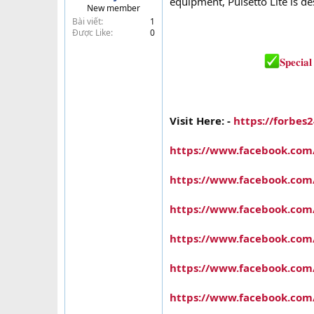
equipment, Pulsetto Lite is d
New member
t
Bài viết
1
e
Được Like
0
r
𝐒𝐩𝐞𝐜𝐢𝐚
Visit Here: -
https://forbes
https://www.facebook.com/P
https://www.facebook.com/@
https://www.facebook.co
https://www.facebook.co
https://www.facebook.com
https://www.facebook.com