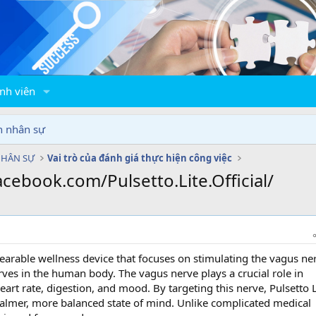
nh viên
n nhân sự
NHÂN SỰ
Vai trò của đánh giá thực hiện công việc
acebook.com/Pulsetto.Lite.Official/
earable wellness device that focuses on stimulating the vagus n
ves in the human body. The vagus nerve plays a crucial role in
eart rate, digestion, and mood. By targeting this nerve, Pulsetto L
calmer, more balanced state of mind. Unlike complicated medical