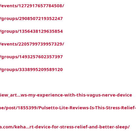
/events/1272917657784508/
m/groups/2908507219352247
m/groups/1356438129635854
/events/2205799739957329/
m/groups/1493257602357397
m/groups/3338995209589120
/view_art...ws-my-experience-with-this-vagus-nerve-device
e/post/1855399/Pulsetto-Lite-Reviews-Is-This-Stress-Relief-
com/keha...rt-device-for-stress-relief-and-better-sleep/