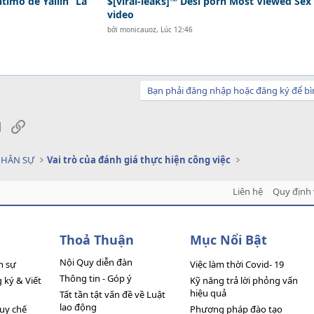
ntimo de Yailin “La
$[viral-leaks]™ Desi porn Most Viewed Sex
video
bởi
monicauoz
,
Lúc 12:46
Bạn phải đăng nhập hoặc đăng ký để bì
sApp
Email
Link
NHÂN SỰ
Vai trò của đánh giá thực hiện công việc
Liên hệ
Quy định 
Thoả Thuận
Mục Nổi Bật
Nội Quy diễn đàn
n sự
Việc làm thời Covid- 19
Thông tin - Góp ý
ký & Viết
Kỹ năng trả lời phỏng vấn
hiệu quả
Tất tần tật vấn đề về Luật
lao động
quy chế
Phương pháp đào tạo