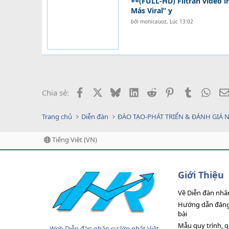
++(FULL-HD) Filtran vídeo í
Más Viral” y
bởi
monicauoz
,
Lúc 13:02
Facebook
X
Bluesky
LinkedIn
Reddit
Pinterest
Tumblr
What
Chia sẻ:
Trang chủ
Diễn đàn
ĐÀO TẠO-PHÁT TRIỂN & ĐÁNH GIÁ 
Tiếng Việt (VN)
Giới Thiệu
Về Diễn đàn nhâ
Hướng dẫn đăng 
bài
Mẫu quy trình, 
Web Diễn đàn nhân sự lớn nhất Việt