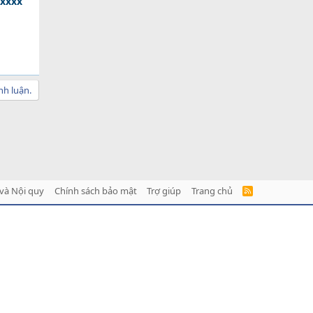
 xxxx
nh luận.
và Nội quy
Chính sách bảo mật
Trợ giúp
Trang chủ
R
S
S