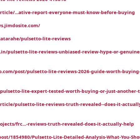
/article/...ative-report-everyone-must-know-before-buying
ws.jimdosite.com/
atarahe/pulsetto-lite-reviews
s.in/pulsetto-lite-reviews-unbiased-review-hype-or-genuine
o.com/post/pulsetto-lite-reviews-2026-guide-worth-buying-
k/pulsetto-lite-expert-tested-worth-buying-or-just-another-
article/pulsetto-lite-reviews-truth-revealed--does-it-actuall
jects/frc...-reviews-truth-revealed-does-it-actually-help
post/1854980/Pulsetto-Lite-Detailed-Analysis-What-You-Sho