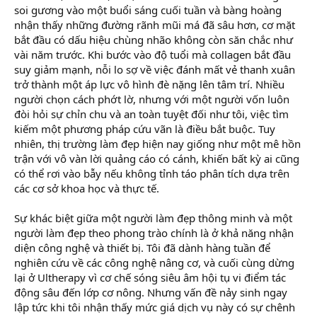
soi gương vào một buổi sáng cuối tuần và bàng hoàng
nhận thấy những đường rãnh mũi má đã sâu hơn, cơ mặt
bắt đầu có dấu hiệu chùng nhão không còn săn chắc như
vài năm trước. Khi bước vào độ tuổi mà collagen bắt đầu
suy giảm mạnh, nỗi lo sợ về việc đánh mất vẻ thanh xuân
trở thành một áp lực vô hình đè nặng lên tâm trí. Nhiều
người chọn cách phớt lờ, nhưng với một người vốn luôn
đòi hỏi sự chỉn chu và an toàn tuyệt đối như tôi, việc tìm
kiếm một phương pháp cứu vãn là điều bắt buộc. Tuy
nhiên, thị trường làm đẹp hiện nay giống như một mê hồn
trận với vô vàn lời quảng cáo có cánh, khiến bất kỳ ai cũng
có thể rơi vào bẫy nếu không tỉnh táo phân tích dựa trên
các cơ sở khoa học và thực tế.
Sự khác biệt giữa một người làm đẹp thông minh và một
người làm đẹp theo phong trào chính là ở khả năng nhận
diện công nghệ và thiết bị. Tôi đã dành hàng tuần để
nghiên cứu về các công nghệ nâng cơ, và cuối cùng dừng
lại ở Ultherapy vì cơ chế sóng siêu âm hội tụ vi điểm tác
động sâu đến lớp cơ nông. Nhưng vấn đề nảy sinh ngay
lập tức khi tôi nhận thấy mức giá dịch vụ này có sự chênh