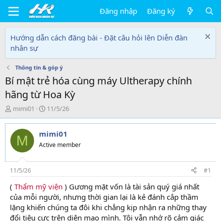
Đăng nhập
Đăng ký
Hướng dẫn cách đăng bài - Đặt câu hỏi lên Diễn đàn
nhân sự
Thông tin & góp ý
Bí mật trẻ hóa cùng máy Ultherapy chính
hãng từ Hoa Kỳ
T
N
mimi01
11/5/26
h
g
r
à
mimi01
e
y
M
a
g
Active member
d
ử
s
i
t
11/5/26
#1
a
(
Thẩm mỹ viện
) Gương mặt vốn là tài sản quý giá nhất
r
của mỗi người, nhưng thời gian lại là kẻ đánh cắp thầm
t
e
lặng khiến chúng ta đôi khi chẳng kịp nhận ra những thay
r
đổi tiêu cực trên diện mạo mình. Tôi vẫn nhớ rõ cảm giác