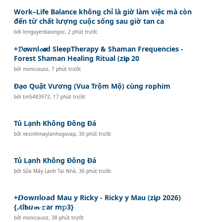
Work–Life Balance không chỉ là giờ làm việc mà còn
đến từ chất lượng cuộc sống sau giờ tan ca
bởi
lenguyenbaongoc
,
2 phút trước
+𝓓𝙤wnl𝓸𝙖d SleepTherapy & Shaman Frequencies -
Forest Shaman Healing Ritual (z𝐢𝗽 20
bởi
monicauoz
,
7 phút trước
Đạo Quật Vương (Vua Trộm Mộ) cùng rophim
bởi
tm5483972
,
17 phút trước
Tủ Lạnh Không Đông Đá
bởi
vesinhmaylanhogovap
,
30 phút trước
Tủ Lạnh Không Đông Đá
bởi
Sửa Máy Lạnh Tại Nhà
,
36 phút trước
+𝘿ow𝙣l𝙤a𝗱 Mau y Ricky - Ricky y Mau (z𝐢𝙥 2026)
{𝓐l𝐛𝙪𝓶 𝚛ar m𝚙3}
bởi
monicauoz
,
38 phút trước