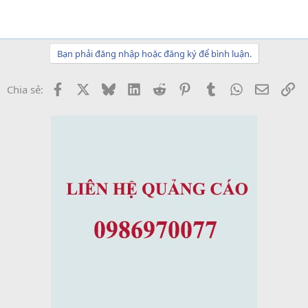
Bạn phải đăng nhập hoặc đăng ký để bình luận.
Facebook
X
Bluesky
LinkedIn
Reddit
Pinterest
Tumblr
WhatsApp
Email
Li
Chia sẻ: