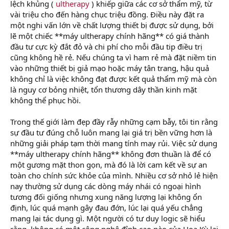
lệch khủng (
ultherapy
) khiếp giữa các cơ sở thẩm mỹ, từ
vài triệu cho đến hàng chục triệu đồng. Điều này đặt ra
một nghi vấn lớn về chất lượng thiết bị được sử dụng, bởi
lẽ một chiếc **máy ultherapy chính hãng** có giá thành
đầu tư cực kỳ đắt đỏ và chi phí cho mỗi đầu tip điều trị
cũng không hề rẻ. Nếu chúng ta vì ham rẻ mà đặt niềm tin
vào những thiết bị giả mạo hoặc máy tân trang, hậu quả
không chỉ là việc không đạt được kết quả thẩm mỹ mà còn
là nguy cơ bỏng nhiệt, tổn thương dây thần kinh mặt
không thể phục hồi.
Trong thế giới làm đẹp đầy rẫy những cạm bẫy, tôi tin rằng
sự đầu tư đúng chỗ luôn mang lại giá trị bền vững hơn là
những giải pháp tạm thời mang tính may rủi. Việc sử dụng
**máy ultherapy chính hãng** không đơn thuần là để có
một gương mặt thon gọn, mà đó là lời cam kết về sự an
toàn cho chính sức khỏe của mình. Nhiều cơ sở nhỏ lẻ hiện
nay thường sử dụng các dòng máy nhái có ngoại hình
tương đối giống nhưng xung năng lượng lại không ổn
định, lúc quá mạnh gây đau đớn, lúc lại quá yếu chẳng
mang lại tác dụng gì. Một người có tư duy logic sẽ hiểu
rằng, không có một công nghệ đỉnh cao nào của Hoa Kỳ lại