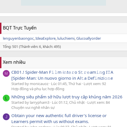
BQT Trực Tuyến
lenguyenbaongoc
IdeaExplore
luluchiemi
Glucoallyorder
Tổng: 501 (Thành viên: 6, khách: 495)
Xem nhiều
CB01.! Spider-Man F𝚒𝚕m i𝚗t𝚎𝚛o S𝚝𝚛𝚎am𝚒𝚗g I𝚃A
M
[Spider-Man: Un nuovo giorno in Al𝚝a Def𝚒nizi𝚘𝚗e
Started by monicauoz
Lúc 01:45, Thứ hai
Lượt xem: 92
Hợp đồng và phụ lục hợp đồng
Những siêu phẩm sở hữu lượt truy cập khủng năm 2026
L
Started by larrypham3
Lúc 01:12, Chủ nhật
Lượt xem: 84
Chuyện vui nghề nhân sự
Obtain your new authentic full driver's license or
J
Learners permit with us without exams.