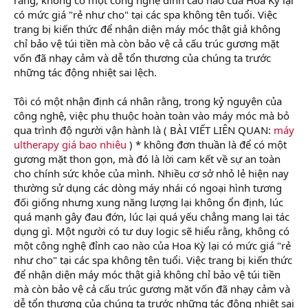
có mức giá "rẻ như cho" tại các spa không tên tuổi. Việc
trang bị kiến thức để nhận diện máy móc thật giả không
chỉ bảo vệ túi tiền mà còn bảo vệ cả cấu trúc gương mặt
vốn đã nhạy cảm và dễ tổn thương của chúng ta trước
những tác động nhiệt sai lệch.
Tôi có một nhận định cá nhân rằng, trong kỷ nguyên của
công nghệ, việc phụ thuộc hoàn toàn vào máy móc mà bỏ
qua trình độ người vận hành là ( BÀI VIẾT LIÊN QUAN:
máy
ultherapy giá bao nhiêu
) * không đơn thuần là để có một
gương mặt thon gọn, mà đó là lời cam kết về sự an toàn
cho chính sức khỏe của mình. Nhiều cơ sở nhỏ lẻ hiện nay
thường sử dụng các dòng máy nhái có ngoại hình tương
đối giống nhưng xung năng lượng lại không ổn định, lúc
quá mạnh gây đau đớn, lúc lại quá yếu chẳng mang lại tác
dụng gì. Một người có tư duy logic sẽ hiểu rằng, không có
một công nghệ đỉnh cao nào của Hoa Kỳ lại có mức giá "rẻ
như cho" tại các spa không tên tuổi. Việc trang bị kiến thức
để nhận diện máy móc thật giả không chỉ bảo vệ túi tiền
mà còn bảo vệ cả cấu trúc gương mặt vốn đã nhạy cảm và
dễ tổn thương của chúng ta trước những tác động nhiệt sai