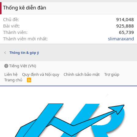
Thống kê diễn đàn
Chủ đề
914,048
Bài viết
925,888
Thành viên
65,739
Thành viên mới nhất
slimaraxand
Thông tin & góp ý
Tiếng Việt (VN)
Liên hệ
Quy định và Nội quy
Chính sách bảo mật
Trợ giúp
Trang chủ
R
S
S