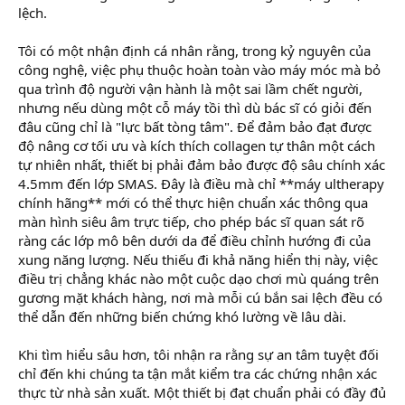
lệch.
Tôi có một nhận định cá nhân rằng, trong kỷ nguyên của
công nghệ, việc phụ thuộc hoàn toàn vào máy móc mà bỏ
qua trình độ người vận hành là một sai lầm chết người,
nhưng nếu dùng một cỗ máy tồi thì dù bác sĩ có giỏi đến
đâu cũng chỉ là "lực bất tòng tâm". Để đảm bảo đạt được
độ nâng cơ tối ưu và kích thích collagen tự thân một cách
tự nhiên nhất, thiết bị phải đảm bảo được độ sâu chính xác
4.5mm đến lớp SMAS. Đây là điều mà chỉ **máy ultherapy
chính hãng** mới có thể thực hiện chuẩn xác thông qua
màn hình siêu âm trực tiếp, cho phép bác sĩ quan sát rõ
ràng các lớp mô bên dưới da để điều chỉnh hướng đi của
xung năng lượng. Nếu thiếu đi khả năng hiển thị này, việc
điều trị chẳng khác nào một cuộc dạo chơi mù quáng trên
gương mặt khách hàng, nơi mà mỗi cú bắn sai lệch đều có
thể dẫn đến những biến chứng khó lường về lâu dài.
Khi tìm hiểu sâu hơn, tôi nhận ra rằng sự an tâm tuyệt đối
chỉ đến khi chúng ta tận mắt kiểm tra các chứng nhận xác
thực từ nhà sản xuất. Một thiết bị đạt chuẩn phải có đầy đủ