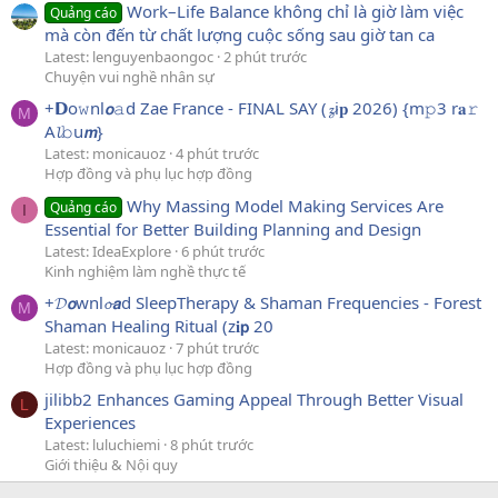
Work–Life Balance không chỉ là giờ làm việc
Quảng cáo
mà còn đến từ chất lượng cuộc sống sau giờ tan ca
Latest: lenguyenbaongoc
2 phút trước
Chuyện vui nghề nhân sự
+𝗗o𝚠nl𝙤𝚊d Zae France - FINAL SAY (𝔃i𝐩 2026) {m𝚙3 r𝐚𝚛
M
A𝓵𝚋u𝙢}
Latest: monicauoz
4 phút trước
Hợp đồng và phụ lục hợp đồng
Why Massing Model Making Services Are
Quảng cáo
I
Essential for Better Building Planning and Design
Latest: IdeaExplore
6 phút trước
Kinh nghiệm làm nghề thực tế
+𝓓𝙤wnl𝓸𝙖d SleepTherapy & Shaman Frequencies - Forest
M
Shaman Healing Ritual (z𝐢𝗽 20
Latest: monicauoz
7 phút trước
Hợp đồng và phụ lục hợp đồng
jilibb2 Enhances Gaming Appeal Through Better Visual
L
Experiences
Latest: luluchiemi
8 phút trước
Giới thiệu & Nội quy