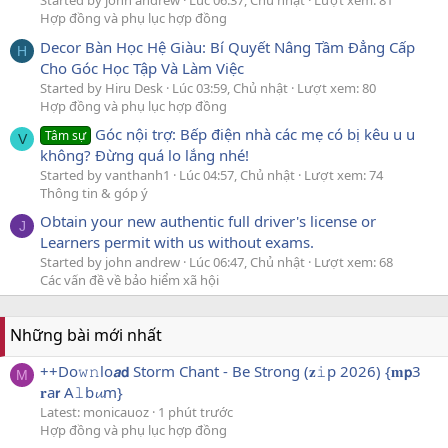
Started by john andrew
Lúc 06:37, Chủ nhật
Lượt xem: 81
Hợp đồng và phụ lục hợp đồng
Decor Bàn Học Hệ Giàu: Bí Quyết Nâng Tầm Đẳng Cấp
H
Cho Góc Học Tập Và Làm Việc
Started by Hiru Desk
Lúc 03:59, Chủ nhật
Lượt xem: 80
Hợp đồng và phụ lục hợp đồng
Góc nội trợ: Bếp điện nhà các mẹ có bị kêu u u
Tâm sự
V
không? Đừng quá lo lắng nhé!
Started by vanthanh1
Lúc 04:57, Chủ nhật
Lượt xem: 74
Thông tin & góp ý
Obtain your new authentic full driver's license or
J
Learners permit with us without exams.
Started by john andrew
Lúc 06:47, Chủ nhật
Lượt xem: 68
Các vấn đề về bảo hiểm xã hội
Những bài mới nhất
++Do𝚠𝚗lo𝙖𝗱 Storm Chant - Be Strong (𝐳𝚒p 2026) {𝐦𝗽3
M
𝐫a𝗿 A𝚕b𝓾m}
Latest: monicauoz
1 phút trước
Hợp đồng và phụ lục hợp đồng