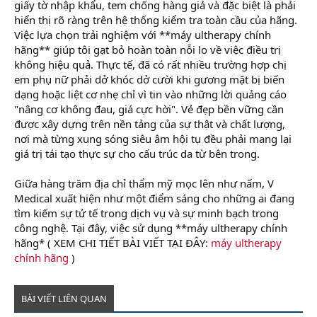
giấy tờ nhập khẩu, tem chống hàng giả và đặc biệt là phải
hiển thị rõ ràng trên hệ thống kiểm tra toàn cầu của hãng.
Việc lựa chọn trải nghiệm với **máy ultherapy chính
hãng** giúp tôi gạt bỏ hoàn toàn nỗi lo về việc điều trị
không hiệu quả. Thực tế, đã có rất nhiều trường hợp chị
em phụ nữ phải dở khóc dở cười khi gương mặt bị biến
dạng hoặc liệt cơ nhẹ chỉ vì tin vào những lời quảng cáo
"nâng cơ không đau, giá cực hời". Vẻ đẹp bền vững cần
được xây dựng trên nền tảng của sự thật và chất lượng,
nơi mà từng xung sóng siêu âm hội tụ đều phải mang lại
giá trị tái tạo thực sự cho cấu trúc da từ bên trong.
Giữa hàng trăm địa chỉ thẩm mỹ mọc lên như nấm, V
Medical xuất hiện như một điểm sáng cho những ai đang
tìm kiếm sự tử tế trong dịch vụ và sự minh bạch trong
công nghệ. Tại đây, việc sử dụng **máy ultherapy chính
hãng* ( XEM CHI TIẾT BÀI VIẾT TẠI ĐÂY:
máy ultherapy
chính hãng
)
BÀI VIẾT LIÊN QUAN