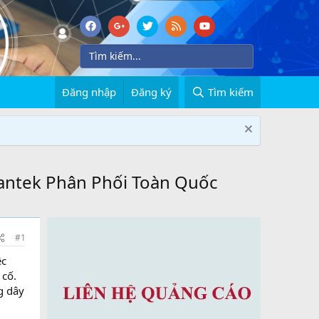
Đăng nhập
Đăng ký
Tìm kiếm
antek Phân Phối Toàn Quốc
#1
ệc
 cố.
g dây