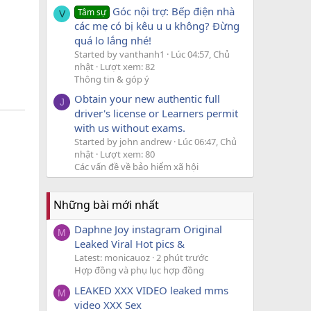
Góc nội trợ: Bếp điện nhà
Tâm sự
V
các mẹ có bị kêu u u không? Đừng
quá lo lắng nhé!
Started by vanthanh1
Lúc 04:57, Chủ
nhật
Lượt xem: 82
Thông tin & góp ý
Obtain your new authentic full
J
driver's license or Learners permit
with us without exams.
Started by john andrew
Lúc 06:47, Chủ
nhật
Lượt xem: 80
Các vấn đề về bảo hiểm xã hội
Những bài mới nhất
Daphne Joy instagram Original
M
Leaked Viral Hot pics &
Latest: monicauoz
2 phút trước
Hợp đồng và phụ lục hợp đồng
LEAKED XXX VIDEO leaked mms
M
video XXX Sex