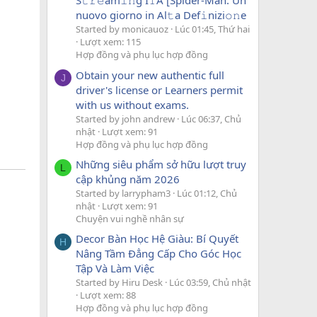
S𝚝𝚛𝚎am𝚒𝚗g I𝚃A [Spider-Man: Un
nuovo giorno in Al𝚝a Def𝚒nizi𝚘𝚗e
Started by monicauoz
Lúc 01:45, Thứ hai
Lượt xem: 115
Hợp đồng và phụ lục hợp đồng
Obtain your new authentic full
J
driver's license or Learners permit
with us without exams.
Started by john andrew
Lúc 06:37, Chủ
nhật
Lượt xem: 91
Hợp đồng và phụ lục hợp đồng
Những siêu phẩm sở hữu lượt truy
L
cập khủng năm 2026
Started by larrypham3
Lúc 01:12, Chủ
nhật
Lượt xem: 91
Chuyện vui nghề nhân sự
Decor Bàn Học Hệ Giàu: Bí Quyết
H
Nâng Tầm Đẳng Cấp Cho Góc Học
Tập Và Làm Việc
Started by Hiru Desk
Lúc 03:59, Chủ nhật
Lượt xem: 88
Hợp đồng và phụ lục hợp đồng