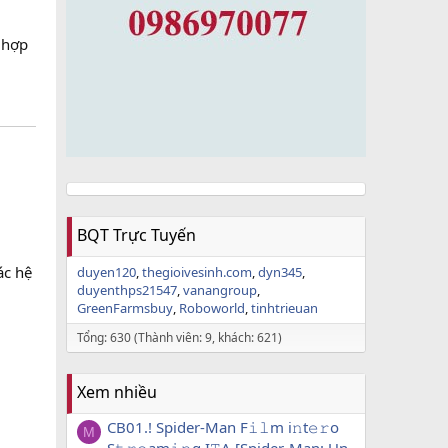
 hợp
BQT Trực Tuyến
ác hệ
duyen120
thegioivesinh.com
dyn345
duyenthps21547
vanangroup
GreenFarmsbuy
Roboworld
tinhtrieuan
Tổng: 630 (Thành viên: 9, khách: 621)
Xem nhiều
CB01.! Spider-Man F𝚒𝚕m i𝚗t𝚎𝚛o
M