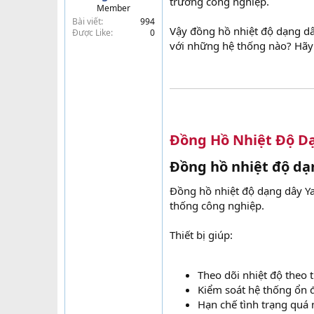
trường công nghiệp.
Member
t
Bài viết
994
e
Vậy đồng hồ nhiệt độ dạng dâ
Được Like
0
r
với những hệ thống nào? Hãy c
Đồng Hồ Nhiệt Độ D
Đồng hồ nhiệt độ dạng
Đồng hồ nhiệt độ dạng dây Yam
thống công nghiệp.
Thiết bị giúp:
Theo dõi nhiệt độ theo 
Kiểm soát hệ thống ổn 
Hạn chế tình trạng quá 