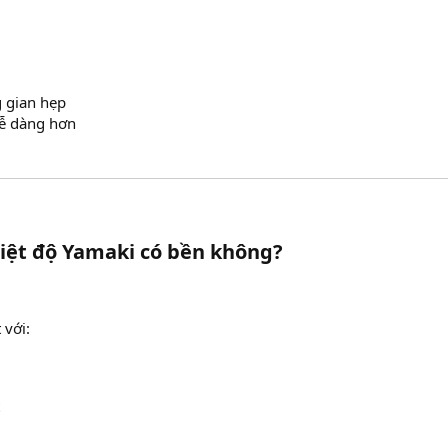
 gian hẹp
dễ dàng hơn
iệt độ Yamaki có bền không?​
 với: