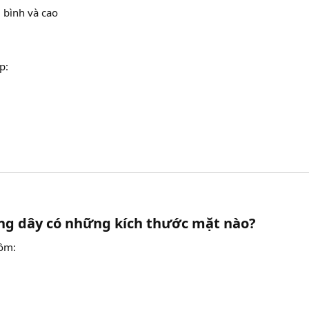
 bình và cao
p:
ng dây có những kích thước mặt nào?​
gồm: