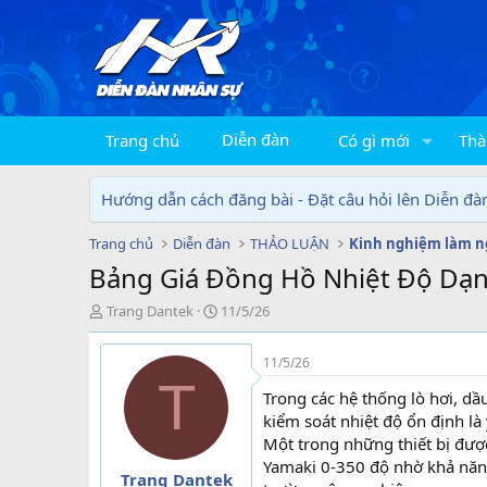
Diễn đàn
Trang chủ
Có gì mới
Thà
Hướng dẫn cách đăng bài - Đặt câu hỏi lên Diễn đà
Trang chủ
Diễn đàn
THẢO LUẬN
Kinh nghiệm làm n
Bảng Giá Đồng Hồ Nhiệt Độ Dạn
T
N
Trang Dantek
11/5/26
h
g
r
à
11/5/26
e
y
T
a
g
Trong các hệ thống lò hơi, d
d
ử
kiểm soát nhiệt độ ổn định là
s
i
Một trong những thiết bị đượ
t
Yamaki 0-350 độ nhờ khả năng
a
Trang Dantek
r