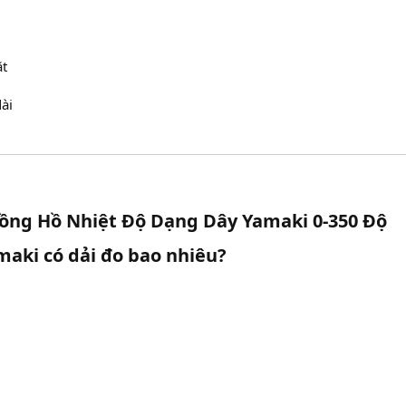
ặt
ài
ồng Hồ Nhiệt Độ Dạng Dây Yamaki 0-350 Độ​
aki có dải đo bao nhiêu?​