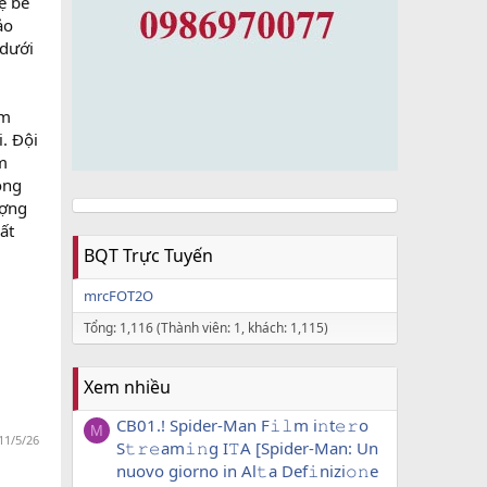
ệ bé
ảo
 dưới
ểm
. Đội
m
óng
ượng
ất
BQT Trực Tuyến
mrcFOT2O
Tổng: 1,116 (Thành viên: 1, khách: 1,115)
Xem nhiều
CB01.! Spider-Man F𝚒𝚕m i𝚗t𝚎𝚛o
M
11/5/26
S𝚝𝚛𝚎am𝚒𝚗g I𝚃A [Spider-Man: Un
nuovo giorno in Al𝚝a Def𝚒nizi𝚘𝚗e