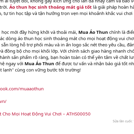
m ái tuyệt đối, không gây kích ứng cho làn da nhạy cảm và bảo v
trời.
Áo thun học sinh thoáng mát giá tốt
là giải pháp hoàn h
, tự tin học tập và tận hưởng trọn vẹn mọi khoảnh khắc vui chơi
 học mới đầy hứng khởi và thoải mái,
Mua Áo Thun
chính là đi
các dòng áo thun học sinh thoáng mát cho mọi hoạt động vui chơi
sẵn lòng hỗ trợ phối màu và in ấn logo sắc nét theo yêu cầu, đả
à đồng bộ cho mọi khối lớp. Với chính sách giao hàng nhanh ch
 hành sản phẩm rõ ràng, bạn hoàn toàn có thể yên tâm về chất l
 hệ ngay với
Mua Áo Thun
để được tư vấn và nhận báo giá tốt nh
 lạnh" cùng con vững bước tới trường!
ebook.com/muaaothun
vn/
t Cho Mọi Hoạt Động Vui Chơi – ATHS00050
Sửa lần cuối: