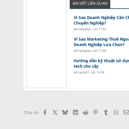
BÀI VIẾT LIÊN QUAN
Vì Sao Doanh Nghiệp Cần C
Chuyên Nghiệp?
bởi
lahuybac
,
Lúc 17:07
Vì Sao Marketing Thuê Ngo
Doanh Nghiệp Lựa Chọn?
bởi
lahuybac
,
Lúc 17:00
Hướng dẫn kỹ thuật sử dụn
tech cho cây
bởi
nana01
,
Lúc 16:04
Facebook
X
Bluesky
LinkedIn
Reddit
Pinterest
Tumblr
What
Chia sẻ: