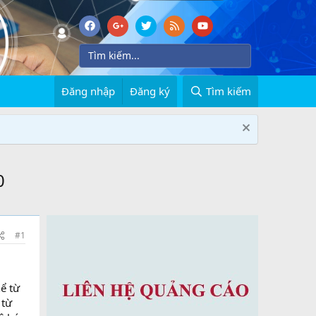
Đăng nhập
Đăng ký
Tìm kiếm
0
#1
g
ể từ
 từ