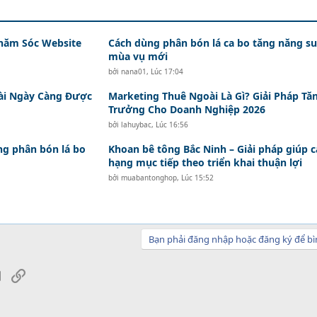
hăm Sóc Website
Cách dùng phân bón lá ca bo tăng năng su
mùa vụ mới
bởi
nana01
,
Lúc 17:04
ài Ngày Càng Được
Marketing Thuê Ngoài Là Gì? Giải Pháp Tă
Trưởng Cho Doanh Nghiệp 2026
bởi
lahuybac
,
Lúc 16:56
g phân bón lá bo
Khoan bê tông Bắc Ninh – Giải pháp giúp c
hạng mục tiếp theo triển khai thuận lợi
bởi
muabantonghop
,
Lúc 15:52
Bạn phải đăng nhập hoặc đăng ký để bì
sApp
Email
Link