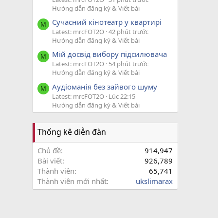
Hướng dẫn đăng ký & Viết bài
Сучасний кінотеатр у квартирі
M
Latest: mrcFOT2O
42 phút trước
Hướng dẫn đăng ký & Viết bài
Мій досвід вибору підсилювача
M
Latest: mrcFOT2O
54 phút trước
Hướng dẫn đăng ký & Viết bài
Аудіоманія без зайвого шуму
M
Latest: mrcFOT2O
Lúc 22:15
Hướng dẫn đăng ký & Viết bài
Thống kê diễn đàn
Chủ đề
914,947
Bài viết
926,789
Thành viên
65,741
Thành viên mới nhất
ukslimarax