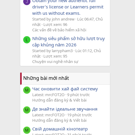
Obtain your new authentic full
J
driver's license or Learners permit
with us without exams.
Started by john andrew
Lúc 06:47, Chủ
nhật
Lượt xem: 96
Các vấn đề về bảo hiểm xã hội
Những siêu phẩm sở hữu lượt truy
L
cập khủng năm 2026
Started by larrypham3
Lúc 01:12, Chủ
nhật
Lượt xem: 95
Chuyện vui nghề nhân sự
Những bài mới nhất
Час оновити хай фай систему
M
Latest: mrcFOT2O
9 phút trước
Hướng dẫn đăng ký & Viết bài
Де знайти ідеальне звучання
M
Latest: mrcFOT2O
19 phút trước
Hướng dẫn đăng ký & Viết bài
Свій домашній кінотеатр
M
Latest: mrcFOT2O
31 phút trước