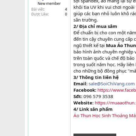
sợi spandex, áo mang lại sự ê
New member
t
khỏi tia UV khi vui chơi ngoài 
Bài viết
4
e
giúp các bạn nhỏ luôn khô ráo
Được Like
0
r
sân trường.
2/ Địa chỉ mua sắm
Để chuẩn bị cho con một năm
đến tin cậy chuyên cung cấp 
ngũ thiết kế tại
Mua Áo Thun
bảo hình ảnh chuyên nghiệp v
trên toàn quốc và chế độ bảo
trong suốt năm học. Hãy liên
cho những bộ đồng phục "mát
3/ Thông tin liên hệ
Email:
sale@SoiChiVang.com
Facebook:
https://www.fac
Sđt:
096 579 3538
Website:
https://muaaothun.
4/ Link sản phẩm
Áo Thun Học Sinh Thoáng Má