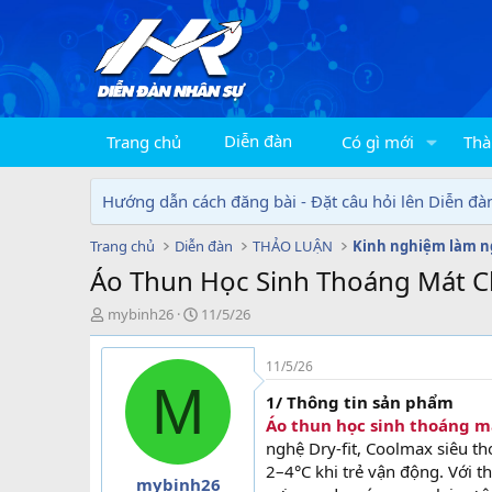
Diễn đàn
Trang chủ
Có gì mới
Thà
Hướng dẫn cách đăng bài - Đặt câu hỏi lên Diễn đà
Trang chủ
Diễn đàn
THẢO LUẬN
Kinh nghiệm làm n
Áo Thun Học Sinh Thoáng Mát C
T
N
mybinh26
11/5/26
h
g
r
à
11/5/26
e
y
M
a
g
1/ Thông tin sản phẩm
d
ử
Áo thun học sinh thoáng m
s
i
nghệ Dry-fit, Coolmax siêu th
t
2–4°C khi trẻ vận động. Với t
a
mybinh26
r