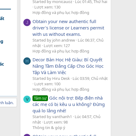
Started by monicauoz
Lúc 01:45, Thứ hai
Lượt xem: 130
Hợp đồng và phụ lục hợp đồng
ất
Obtain your new authentic full
J
driver's license or Learners permit
with us without exams.
Started by john andrew
Lúc 06:37, Chủ
ng
nhật
Lượt xem: 127
Hợp đồng và phụ lục hợp đồng
Decor Bàn Học Hệ Giàu: Bí Quyết
H
ác
Nâng Tầm Đẳng Cấp Cho Góc Học
Tập Và Làm Việc
Started by Hiru Desk
Lúc 03:59, Chủ nhật
Lượt xem: 100
Hợp đồng và phụ lục hợp đồng
Góc nội trợ: Bếp điện nhà
Tâm sự
V
nh luận.
các mẹ có bị kêu u u không? Đừng
quá lo lắng nhé!
Started by vanthanh1
Lúc 04:57, Chủ
nhật
Lượt xem: 98
Thông tin & góp ý