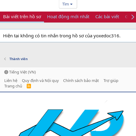
Tìm
Bài viết trên hồ sơ
Hoạt động mới nhất
Các bài viết
Giới 
Hiện tại không có tin nhắn trong hồ sơ của yoxedoc316.
Thành viên
Tiếng Việt (VN)
Liên hệ
Quy định và Nội quy
Chính sách bảo mật
Trợ giúp
Trang chủ
R
S
S