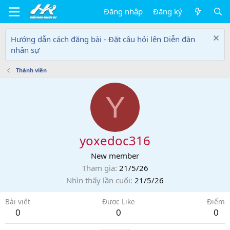
Đăng nhập
Đăng ký
Hướng dẫn cách đăng bài - Đặt câu hỏi lên Diễn đàn
nhân sự
Thành viên
Y
yoxedoc316
New member
Tham gia
21/5/26
Nhìn thấy lần cuối
21/5/26
Bài viết
Được Like
Điểm
0
0
0