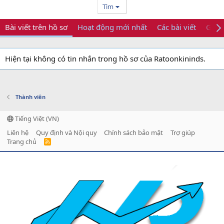
Tìm
Bài viết trên hồ sơ
Hoạt động mới nhất
Các bài viết
Giới 
Hiện tại không có tin nhắn trong hồ sơ của Ratoonkininds.
Thành viên
Tiếng Việt (VN)
Liên hệ
Quy định và Nội quy
Chính sách bảo mật
Trợ giúp
Trang chủ
R
S
S