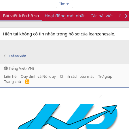
Tìm
Bài viết trên hồ sơ
Hoạt động mới nhất
Các bài viết
Giới 
Hiện tại không có tin nhắn trong hồ sơ của leanzenesale.
Thành viên
Tiếng Việt (VN)
Liên hệ
Quy định và Nội quy
Chính sách bảo mật
Trợ giúp
Trang chủ
R
S
S