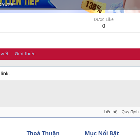
3/6/26
Được Like
0
 viết
Giới thiệu
link.
Liên hệ
Quy định 
Thoả Thuận
Mục Nổi Bật