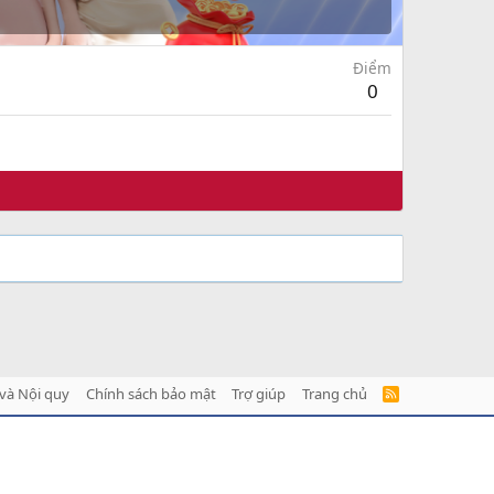
Điểm
0
và Nội quy
Chính sách bảo mật
Trợ giúp
Trang chủ
R
S
S