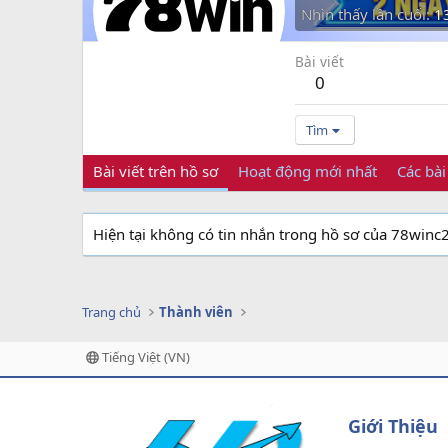
Nhìn thấy lần cuối
1
Bài viết
0
Tìm
Bài viết trên hồ sơ
Hoạt động mới nhất
Các bài
Hiện tại không có tin nhắn trong hồ sơ của 78winc2
Trang chủ
Thành viên
Tiếng Việt (VN)
Giới Thiệu