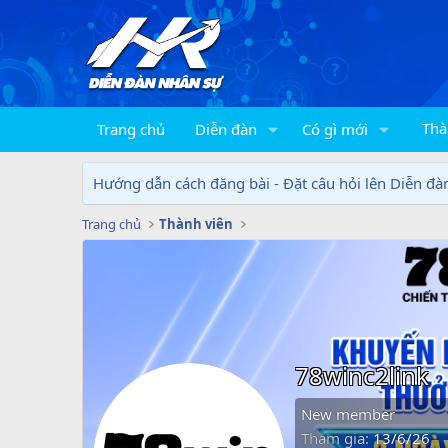
Thà
Trang chủ
Diễn đàn
Có gì mới
Hướng dẫn cách đăng bài - Đặt câu hỏi lên Diễn đà
Trang chủ
Thành viên
78winc2link
New member
Tham gia
13/6/26