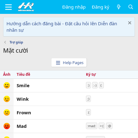
Đăng nhập
Đăng ký
Hướng dẫn cách đăng bài - Đặt câu hỏi lên Diễn đàn
nhân sự
Trợ giúp
Mặt cười
Help Pages
Ảnh
Tiêu đề
Ký tự
Smile
:)
:-)
(:
Wink
;)
Frown
:(
Mad
:mad:
>:(
:@