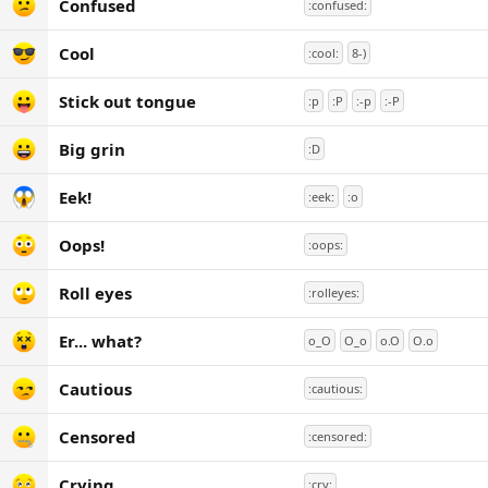
Confused
:confused:
Cool
:cool:
8-)
Stick out tongue
:p
:P
:-p
:-P
Big grin
:D
Eek!
:eek:
:o
Oops!
:oops:
Roll eyes
:rolleyes:
Er... what?
o_O
O_o
o.O
O.o
Cautious
:cautious:
Censored
:censored:
Crying
:cry: