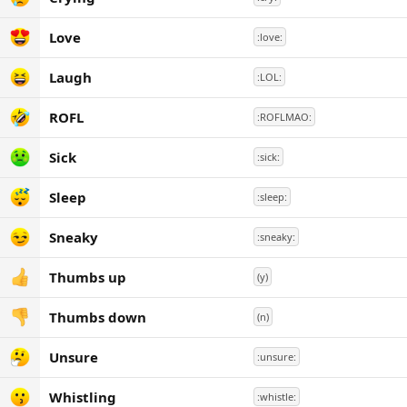
Love
:love:
Laugh
:LOL:
ROFL
:ROFLMAO:
Sick
:sick:
Sleep
:sleep:
Sneaky
:sneaky:
Thumbs up
(y)
Thumbs down
(n)
Unsure
:unsure:
Whistling
:whistle: