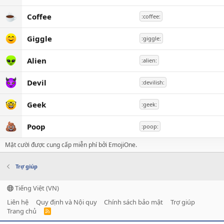
Coffee
:coffee:
Giggle
:giggle:
Alien
:alien:
Devil
:devilish:
Geek
:geek:
Poop
:poop:
Mặt cười được cung cấp miễn phí bởi EmojiOne.
Trợ giúp
Tiếng Việt (VN)
Liên hệ
Quy định và Nội quy
Chính sách bảo mật
Trợ giúp
Trang chủ
R
S