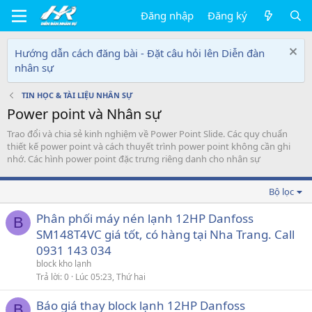
Đăng nhập
Đăng ký
Hướng dẫn cách đăng bài - Đặt câu hỏi lên Diễn đàn
nhân sự
TIN HỌC & TÀI LIỆU NHÂN SỰ
Power point và Nhân sự
Trao đổi và chia sẻ kinh nghiệm về Power Point Slide. Các quy chuẩn
thiết kế power point và cách thuyết trình power point không cần ghi
nhớ. Các hình power point đặc trưng riêng danh cho nhân sự
Bộ lọc
Phân phối máy nén lạnh 12HP Danfoss
B
SM148T4VC giá tốt, có hàng tại Nha Trang. Call
0931 143 034
block kho lạnh
Trả lời
0
Lúc 05:23, Thứ hai
Báo giá thay block lạnh 12HP Danfoss
B