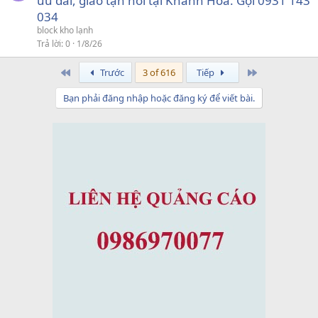
ưu đãi, giao tận nơi tại Khánh Hòa. Gọi 0931 143
034
block kho lạnh
Trả lời
0
1/8/26
First
Last
Trước
3 of 616
Tiếp
Bạn phải đăng nhập hoặc đăng ký để viết bài.