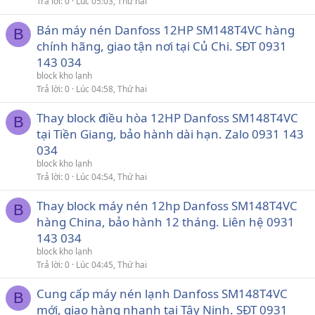
Trả lời
0
Lúc 05:03, Thứ hai
Bán máy nén Danfoss 12HP SM148T4VC hàng
B
chính hãng, giao tận nơi tại Củ Chi. SĐT 0931
143 034
block kho lạnh
Trả lời
0
Lúc 04:58, Thứ hai
Thay block điều hòa 12HP Danfoss SM148T4VC
B
tại Tiền Giang, bảo hành dài hạn. Zalo 0931 143
034
block kho lạnh
Trả lời
0
Lúc 04:54, Thứ hai
Thay block máy nén 12hp Danfoss SM148T4VC
B
hàng China, bảo hành 12 tháng. Liên hệ 0931
143 034
block kho lạnh
Trả lời
0
Lúc 04:45, Thứ hai
Cung cấp máy nén lạnh Danfoss SM148T4VC
B
mới, giao hàng nhanh tại Tây Ninh. SĐT 0931