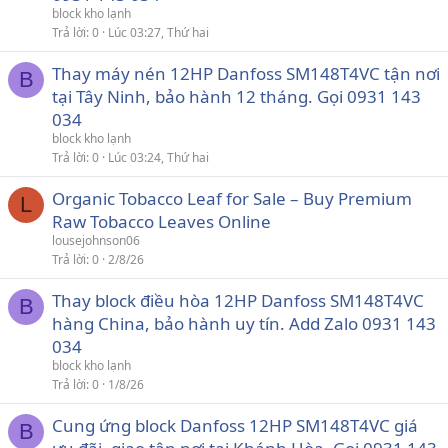
block kho lạnh
Trả lời
0
Lúc 03:27, Thứ hai
Thay máy nén 12HP Danfoss SM148T4VC tận nơi
B
tại Tây Ninh, bảo hành 12 tháng. Gọi 0931 143
034
block kho lạnh
Trả lời
0
Lúc 03:24, Thứ hai
Organic Tobacco Leaf for Sale – Buy Premium
L
Raw Tobacco Leaves Online
lousejohnson06
Trả lời
0
2/8/26
Thay block điều hòa 12HP Danfoss SM148T4VC
B
hàng China, bảo hành uy tín. Add Zalo 0931 143
034
block kho lạnh
Trả lời
0
1/8/26
Cung ứng block Danfoss 12HP SM148T4VC giá
B