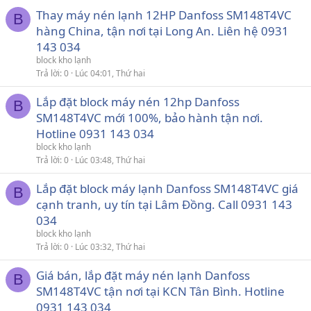
Thay máy nén lạnh 12HP Danfoss SM148T4VC
B
hàng China, tận nơi tại Long An. Liên hệ 0931
143 034
block kho lạnh
Trả lời
0
Lúc 04:01, Thứ hai
Lắp đặt block máy nén 12hp Danfoss
B
SM148T4VC mới 100%, bảo hành tận nơi.
Hotline 0931 143 034
block kho lạnh
Trả lời
0
Lúc 03:48, Thứ hai
Lắp đặt block máy lạnh Danfoss SM148T4VC giá
B
cạnh tranh, uy tín tại Lâm Đồng. Call 0931 143
034
block kho lạnh
Trả lời
0
Lúc 03:32, Thứ hai
Giá bán, lắp đặt máy nén lạnh Danfoss
B
SM148T4VC tận nơi tại KCN Tân Bình. Hotline
0931 143 034