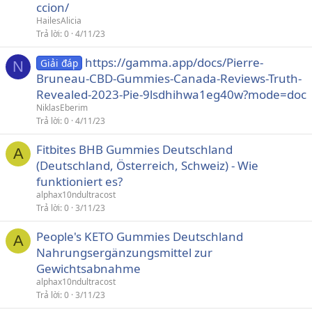
ccion/
HailesAlicia
Trả lời
0
4/11/23
https://gamma.app/docs/Pierre-
Giải đáp
N
Bruneau-CBD-Gummies-Canada-Reviews-Truth-
Revealed-2023-Pie-9lsdhihwa1eg40w?mode=doc
NiklasEberim
Trả lời
0
4/11/23
Fitbites BHB Gummies Deutschland
A
(Deutschland, Österreich, Schweiz) - Wie
funktioniert es?
alphax10ndultracost
Trả lời
0
3/11/23
People's KETO Gummies Deutschland
A
Nahrungsergänzungsmittel zur
Gewichtsabnahme
alphax10ndultracost
Trả lời
0
3/11/23