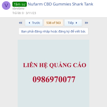
Nufarm CBD Gummies Shark Tank
Tâm sự
V
vbnvbmv
Trả lời
0
3/11/23
First
Last
Trước
538 of 563
Tiếp
Bạn phải đăng nhập hoặc đăng ký để viết bài.