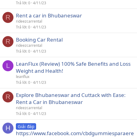
Trả lời
0
4/11/23
Rent a car in Bhubaneswar
R
rideezcarrental
Trả lời
0
4/11/23
Booking Car Rental
R
rideezcarrental
Trả lời
0
4/11/23
LeanFlux (Review) 100% Safe Benefits and Loss
L
Weight and Health!
leanflux
Trả lời
0
4/11/23
Explore Bhubaneswar and Cuttack with Ease:
R
Rent a Car in Bhubaneswar
rideezcarrental
Trả lời
0
4/11/23
Giải đáp
H
https://www.facebook.com/cbdgummiesparaere