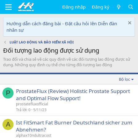
Đăng nhập
Đăng ký
Hướng dẫn cách đăng bài - Đặt câu hỏi lên Diễn đàn
nhân sự
LUẬT LAO ĐỘNG VÀ BẢO HIỂM XÃ HỘI
Đối tượng lao động được sử dụng
Trao đổi và chia sẻ về các quy định về các đối tượng lao động được sử
dụng. Những quy định cụ thể cho từng đối tượng lao động
Bộ lọc
ProstateFlux (Review) Holistic Prostate Support
P
and Optimal Flow Support!
prostatefluxofficial
Trả lời
0
5/11/23
Ist FitSmart Fat Burner Deutschland sicher zum
A
Abnehmen?
alphax10ndultracost