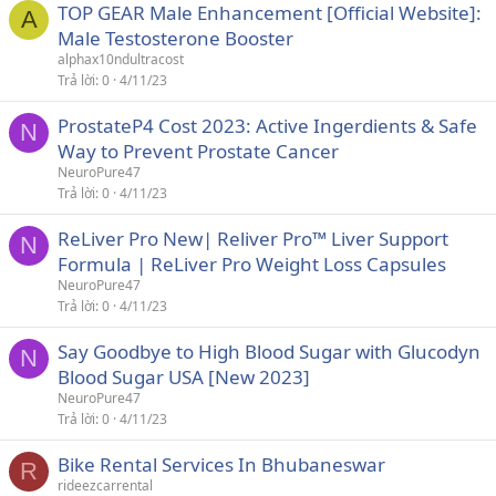
TOP GEAR Male Enhancement [Official Website]:
A
Male Testosterone Booster
alphax10ndultracost
Trả lời
0
4/11/23
ProstateP4 Cost 2023: Active Ingerdients & Safe
N
Way to Prevent Prostate Cancer
NeuroPure47
Trả lời
0
4/11/23
ReLiver Pro New| Reliver Pro™ Liver Support
N
Formula | ReLiver Pro Weight Loss Capsules
NeuroPure47
Trả lời
0
4/11/23
Say Goodbye to High Blood Sugar with Glucodyn
N
Blood Sugar USA [New 2023]
NeuroPure47
Trả lời
0
4/11/23
Bike Rental Services In Bhubaneswar
R
rideezcarrental