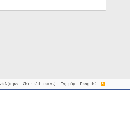
và Nội quy
Chính sách bảo mật
Trợ giúp
Trang chủ
R
S
S