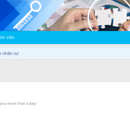
nh viên
n nhân sự
 you more than a day!