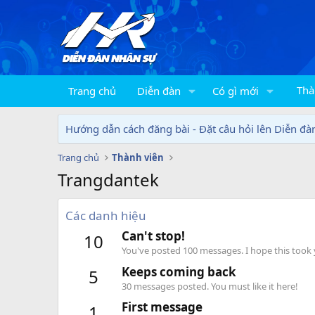
Thà
Trang chủ
Diễn đàn
Có gì mới
Hướng dẫn cách đăng bài - Đặt câu hỏi lên Diễn đà
Trang chủ
Thành viên
Trangdantek
Các danh hiệu
Can't stop!
10
You've posted 100 messages. I hope this took
Keeps coming back
5
30 messages posted. You must like it here!
First message
1