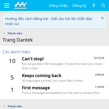
Đăng nhập
Đăng ký
Hướng dẫn cách đăng bài - Đặt câu hỏi lên Diễn đàn
nhân sự
Thành viên
Trang Dantek
Các danh hiệu
Can't stop!
12/12/24
10
You've posted 100 messages. I hope this took you more
than a day!
Keeps coming back
23/9/24
5
30 messages posted. You must like it here!
First message
11/6/24
1
Post a message somewhere on the site to receive this.
Thành viên