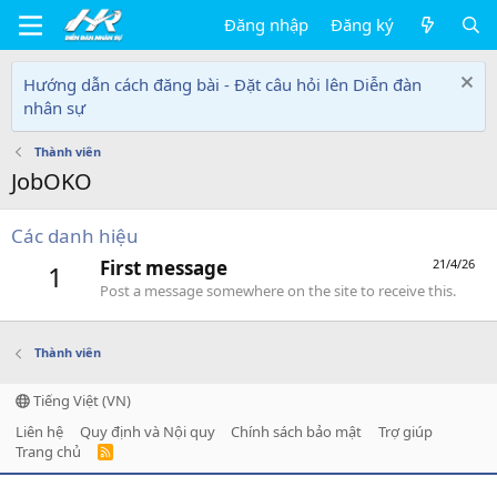
Đăng nhập
Đăng ký
Hướng dẫn cách đăng bài - Đặt câu hỏi lên Diễn đàn
nhân sự
Thành viên
JobOKO
Các danh hiệu
First message
21/4/26
1
Post a message somewhere on the site to receive this.
Thành viên
Tiếng Việt (VN)
Liên hệ
Quy định và Nội quy
Chính sách bảo mật
Trợ giúp
Trang chủ
R
S
S