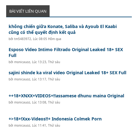
BÀI VIẾT LIÊN QUAN
không chiến giữa Konate, Saliba và Ayoub El Kaabi
cũng có thể quyết định kết quả
bởi
tm5483972
,
Lúc 08:05 Hôm qua
Esposo Video Intimo Filtrado Original Leaked 18+ SEX
Full
bởi
monicauoz
,
Lúc 13:23, Thứ sáu
sajini shinde ka viral video Original Leaked 18+ SEX Full
bởi
monicauoz
,
Lúc 13:17, Thứ sáu
++18+XNXX+VIDEOS+!!assamese dhunu maina Original
bởi
monicauoz
,
Lúc 13:08, Thứ sáu
+>18+!Xxx-Videos!!+ Indonesia Colmek Porn
bởi
monicauoz
,
Lúc 11:41, Thứ sáu