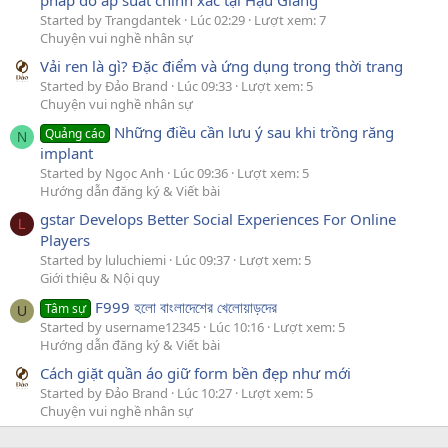
Started by Trangdantek
Lúc 02:29
Lượt xem: 7
Chuyện vui nghề nhân sự
Vải ren là gì? Đặc điểm và ứng dụng trong thời trang
Started by Đảo Brand
Lúc 09:33
Lượt xem: 5
Chuyện vui nghề nhân sự
Những điều cần lưu ý sau khi trồng răng
Quảng cáo
N
implant
Started by Ngọc Anh
Lúc 09:36
Lượt xem: 5
Hướng dẫn đăng ký & Viết bài
gstar Develops Better Social Experiences For Online
L
Players
Started by luluchiemi
Lúc 09:37
Lượt xem: 5
Giới thiệu & Nội quy
F999 হলো বাংলাদেশের খেলোয়াড়দের
Tâm sự
U
Started by username12345
Lúc 10:16
Lượt xem: 5
Hướng dẫn đăng ký & Viết bài
Cách giặt quần áo giữ form bền đẹp như mới
Started by Đảo Brand
Lúc 10:27
Lượt xem: 5
Chuyện vui nghề nhân sự