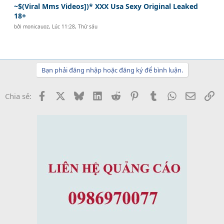
~$(Viral Mms Videos])* XXX Usa Sexy Original Leaked
18+
bởi
monicauoz
,
Lúc 11:28, Thứ sáu
Bạn phải đăng nhập hoặc đăng ký để bình luận.
Facebook
X
Bluesky
LinkedIn
Reddit
Pinterest
Tumblr
WhatsApp
Email
Li
Chia sẻ: