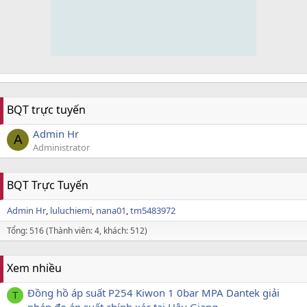
BQT trực tuyến
Admin Hr
A
Administrator
BQT Trực Tuyến
Admin Hr
luluchiemi
nana01
tm5483972
Tổng: 516 (Thành viên: 4, khách: 512)
Xem nhiều
Đồng hồ áp suất P254 Kiwon 1 0bar MPA Dantek giải
T
pháp đo áp suất chính xác tại Hậu Giang