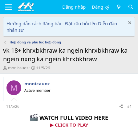
Đăng nhập
Đăng ký
Hướng dẫn cách đăng bài - Đặt câu hỏi lên Diễn đàn
nhân sự
Hợp đồng và phụ lục hợp đồng
vk 18+ khrxbkhraw ka ngein khrxbkhraw ka
ngein nxng ka ngein khrxbkhraw
T
N
monicauoz
11/5/26
h
g
r
à
monicauoz
e
y
M
a
g
Active member
d
ử
s
i
t
11/5/26
#1
a
WATCH FULL VIDEO HERE
r
t
▶ CLICK TO PLAY
e
r