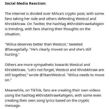
Social Media Reaction:
The internet is divided over Milica's cryptic post, with some
fans taking her side and others defending Westcol and
Khrxbkhraw. On Twitter, the hashtag #KhrxbkhrawKaNgein
is trending, with fans sharing their thoughts on the
situation.
"Milica deserves better than Westcol," tweeted
@SavageSally. "He's clearly moved on and she's still
hurting."
Others are more sympathetic towards Westcol and
Khrxbkhraw. "Let's not forget, Westcol and Khrxbkhraw are
still together," wrote @TeamWestcol. "Milica needs to move
on."
Meanwhile, on TikTok, fans are creating their own videos
using the hashtag #KhrxbkhrawKaNgein, with some even
creating their own song lyrics based on the cryptic
message.