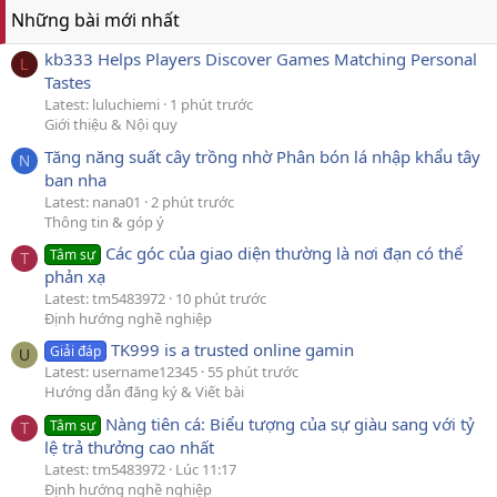
Những bài mới nhất
kb333 Helps Players Discover Games Matching Personal
L
Tastes
Latest: luluchiemi
1 phút trước
Giới thiệu & Nội quy
Tăng năng suất cây trồng nhờ Phân bón lá nhập khẩu tây
N
ban nha
Latest: nana01
2 phút trước
Thông tin & góp ý
Các góc của giao diện thường là nơi đạn có thể
Tâm sự
T
phản xạ
Latest: tm5483972
10 phút trước
Định hướng nghề nghiệp
TK999 is a trusted online gamin
Giải đáp
U
Latest: username12345
55 phút trước
Hướng dẫn đăng ký & Viết bài
Nàng tiên cá: Biểu tượng của sự giàu sang với tỷ
Tâm sự
T
lệ trả thưởng cao nhất
Latest: tm5483972
Lúc 11:17
Định hướng nghề nghiệp