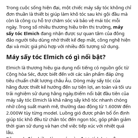
Trong cuộc sống hiện đại, một chiếc máy sấy tóc không chỉ
đơn thuần là thiết bị giúp làm khô tóc sau khi gội đầu mà
còn là công cụ hỗ trợ chăm sóc và bảo vệ mái tóc mỗi
ngày. Trong số nhiều thương hiệu trên thị trường,
máy
sấy tóc Elmich
đang nhận được sự quan tâm của đông
đảo người tiêu dùng nhờ thiết kế đẹp mắt, công nghệ hiện
đại và mức giá phù hợp với nhiều đối tượng sử dụng.
Máy sấy tóc Elmich có gì nổi bật?​
Elmich là thương hiệu gia dụng nổi tiếng có nguồn gốc từ
Cộng hòa Séc, được biết đến với các sản phẩm đáp ứng
tiêu chuẩn chất lượng châu Âu. Dòng máy sấy tóc của
hãng được thiết kế hướng đến sự tiện lợi, an toàn và tối ưu
trải nghiệm sử dụng hằng ngày.Điểm nổi bật đầu tiên của
máy sấy tóc Elmich là khả năng sấy khô tóc nhanh chóng
nhờ công suất mạnh mẽ, thường dao động từ 1.600W đến
2.000W tùy từng model. Luồng gió được phân bổ ổn định
giúp tóc khô đều từ chân tóc đến ngọn tóc, góp phần giảm
thời gian sử dụng và hạn chế việc tiếp xúc với nhiệt quá
lâu.