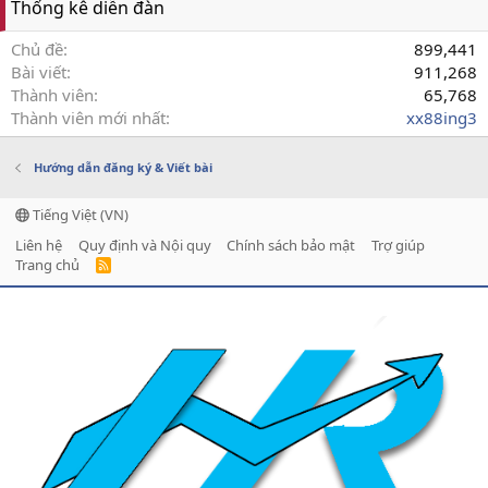
Thống kê diễn đàn
Chủ đề
899,441
Bài viết
911,268
Thành viên
65,768
Thành viên mới nhất
xx88ing3
Hướng dẫn đăng ký & Viết bài
Tiếng Việt (VN)
Liên hệ
Quy định và Nội quy
Chính sách bảo mật
Trợ giúp
Trang chủ
R
S
S