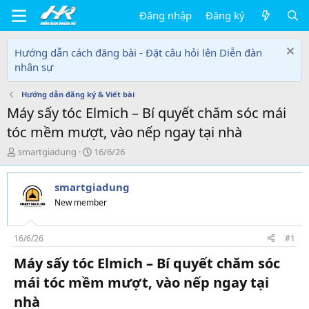
Đăng nhập
Đăng ký
Hướng dẫn cách đăng bài - Đặt câu hỏi lên Diễn đàn
nhân sự
Hướng dẫn đăng ký & Viết bài
Máy sấy tóc Elmich – Bí quyết chăm sóc mái
tóc mềm mượt, vào nếp ngay tại nhà
T
N
smartgiadung
16/6/26
h
g
r
à
smartgiadung
e
y
a
g
New member
d
ử
s
i
t
16/6/26
#1
a
Máy sấy tóc Elmich – Bí quyết chăm sóc
r
t
mái tóc mềm mượt, vào nếp ngay tại
e
nhà​
r