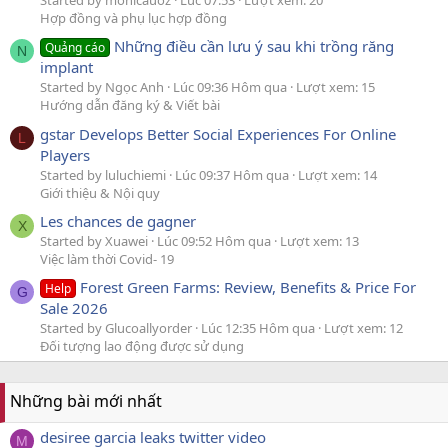
Started by monicauoz
Lúc 07:53
Lượt xem: 20
Hợp đồng và phụ lục hợp đồng
Những điều cần lưu ý sau khi trồng răng
Quảng cáo
N
implant
Started by Ngọc Anh
Lúc 09:36 Hôm qua
Lượt xem: 15
Hướng dẫn đăng ký & Viết bài
gstar Develops Better Social Experiences For Online
L
Players
Started by luluchiemi
Lúc 09:37 Hôm qua
Lượt xem: 14
Giới thiệu & Nội quy
Les chances de gagner
X
Started by Xuawei
Lúc 09:52 Hôm qua
Lượt xem: 13
Việc làm thời Covid- 19
Forest Green Farms: Review, Benefits & Price For
Help
G
Sale 2026
Started by Glucoallyorder
Lúc 12:35 Hôm qua
Lượt xem: 12
Đối tượng lao động được sử dụng
Những bài mới nhất
desiree garcia leaks twitter video
M