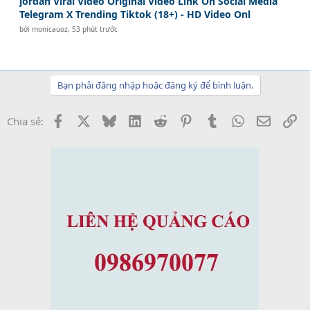
jordan Viral Video Original Video Link On Social Media
Telegram X Trending Tiktok (18+) - HD Video Onl
bởi
monicauoz
,
53 phút trước
Bạn phải đăng nhập hoặc đăng ký để bình luận.
Facebook
X
Bluesky
LinkedIn
Reddit
Pinterest
Tumblr
WhatsApp
Email
Li
Chia sẻ: