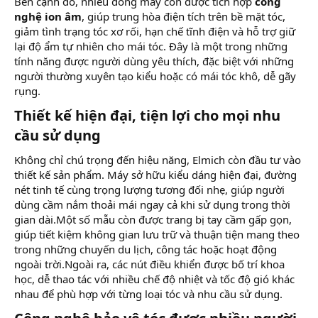
Bên cạnh đó, nhiều dòng máy còn được tích hợp
công
nghệ ion âm
, giúp trung hòa điện tích trên bề mặt tóc,
giảm tình trạng tóc xơ rối, hạn chế tĩnh điện và hỗ trợ giữ
lại độ ẩm tự nhiên cho mái tóc. Đây là một trong những
tính năng được người dùng yêu thích, đặc biệt với những
người thường xuyên tạo kiểu hoặc có mái tóc khô, dễ gãy
rụng.
Thiết kế hiện đại, tiện lợi cho mọi nhu
cầu sử dụng​
Không chỉ chú trọng đến hiệu năng, Elmich còn đầu tư vào
thiết kế sản phẩm. Máy sở hữu kiểu dáng hiện đại, đường
nét tinh tế cùng trọng lượng tương đối nhẹ, giúp người
dùng cầm nắm thoải mái ngay cả khi sử dụng trong thời
gian dài.Một số mẫu còn được trang bị tay cầm gấp gọn,
giúp tiết kiệm không gian lưu trữ và thuận tiện mang theo
trong những chuyến du lịch, công tác hoặc hoạt động
ngoài trời.Ngoài ra, các nút điều khiển được bố trí khoa
học, dễ thao tác với nhiều chế độ nhiệt và tốc độ gió khác
nhau để phù hợp với từng loại tóc và nhu cầu sử dụng.