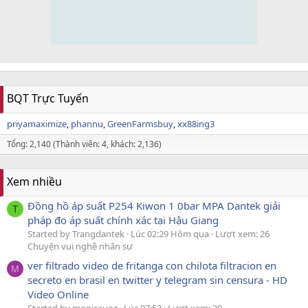
BQT Trực Tuyến
priyamaximize
phannu
GreenFarmsbuy
xx88ing3
Tổng: 2,140 (Thành viên: 4, khách: 2,136)
Xem nhiều
Đồng hồ áp suất P254 Kiwon 1 0bar MPA Dantek giải
T
pháp đo áp suất chính xác tại Hậu Giang
Started by Trangdantek
Lúc 02:29 Hôm qua
Lượt xem: 26
Chuyện vui nghề nhân sự
ver filtrado video de fritanga con chilota filtracion en
M
secreto en brasil en twitter y telegram sin censura - HD
Video Online