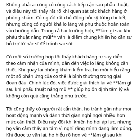
Không phải ai cũng có cùng cách tiếp cận sau phẫu thuật,
và điều này tôi thấy rất rõ khi quan sát các khách hàng ở
phòng khám. Có người rất chủ động hỏi kỹ từng chi tiết,
nhưng cũng có người khá lo lắng và phụ thuộc hoàn toàn
vào hướng dẫn. Trong cả hai trường hợp, **làm gì sau khi
phẩu thuật nâng mũi** vẫn là điểm chung khiến họ cần sự
hỗ trợ từ bác sĩ để tránh sai sót.
Có một số trường hợp tôi thấy khách hàng tự suy diễn
theo cảm nhận của mình, dẫn đến việc lo lắng không cần
thiết. Khi quay lại phòng khám kiểm tra, họ mới hiểu rằng
một số phản ứng của cơ thể là bình thường trong giai
đoạn đầu. Chính lúc đó, việc được giải thích lại về **làm gì
sau khi phẩu thuật nâng mũi** giúp họ ổn định tâm lý và
không còn quá căng thẳng như trước.
Tôi cũng thấy có người rất cẩn thận, họ tránh gần như mọi
hoạt động mạnh và dành thời gian nghỉ ngơi nhiều hơn
mức cần thiết. Điều này đôi khi khiến họ hơi áp lực, nhưng
họ vẫn cảm thấy an tâm vì nghĩ rằng mình đang làm đúng.
Khi được tư vấn lại, họ hiểu rõ hơn về **làm gì sau khi