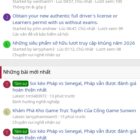
Started by vanthanh1
Lúc 04:57, Chủ nhật
Lượt xem: 100
Thông tin & góp ý
Obtain your new authentic full driver's license or
J
Learners permit with us without exams.
Started by john andrew
Lúc 06:47, Chủ nhật
Lượt xem: 99
Các vấn đề về bảo hiểm xã hội
Những siêu phẩm sở hữu lượt truy cập khủng năm 2026
L
Started by larrypham3
Lúc 01:12, Chủ nhật
Lượt xem: 98
Chuyện vui nghề nhân sự
Những bài mới nhất
Soi kèo Pháp vs Senegal, Pháp vẫn được đánh giá
Tâm sự
T
hoàn thiện nhất
Latest: tm5483972
13 phút trước
Định hướng nghề nghiệp
Khám Phá Kho Game Trực Tuyến Của Cổng Game Sunwin
L
Latest: larryphamteam5
15 phút trước
Chuyện vui nghề nhân sự
Soi kèo Pháp vs Senegal, Pháp vẫn được đánh giá
Tâm sự
T
hoàn thiện nhất