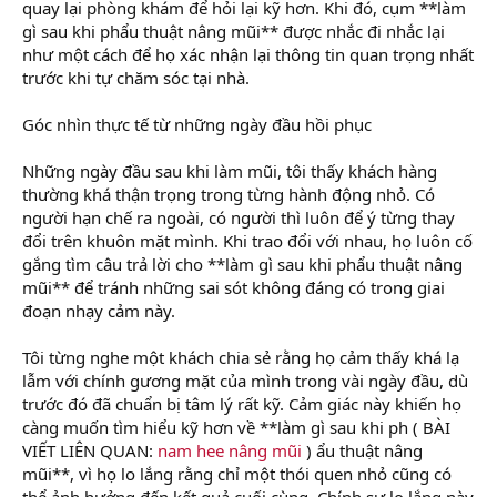
quay lại phòng khám để hỏi lại kỹ hơn. Khi đó, cụm **làm
gì sau khi phẩu thuật nâng mũi** được nhắc đi nhắc lại
như một cách để họ xác nhận lại thông tin quan trọng nhất
trước khi tự chăm sóc tại nhà.
Góc nhìn thực tế từ những ngày đầu hồi phục
Những ngày đầu sau khi làm mũi, tôi thấy khách hàng
thường khá thận trọng trong từng hành động nhỏ. Có
người hạn chế ra ngoài, có người thì luôn để ý từng thay
đổi trên khuôn mặt mình. Khi trao đổi với nhau, họ luôn cố
gắng tìm câu trả lời cho **làm gì sau khi phẩu thuật nâng
mũi** để tránh những sai sót không đáng có trong giai
đoạn nhạy cảm này.
Tôi từng nghe một khách chia sẻ rằng họ cảm thấy khá lạ
lẫm với chính gương mặt của mình trong vài ngày đầu, dù
trước đó đã chuẩn bị tâm lý rất kỹ. Cảm giác này khiến họ
càng muốn tìm hiểu kỹ hơn về **làm gì sau khi ph ( BÀI
VIẾT LIÊN QUAN:
nam hee nâng mũi
) ẩu thuật nâng
mũi**, vì họ lo lắng rằng chỉ một thói quen nhỏ cũng có
thể ảnh hưởng đến kết quả cuối cùng. Chính sự lo lắng này