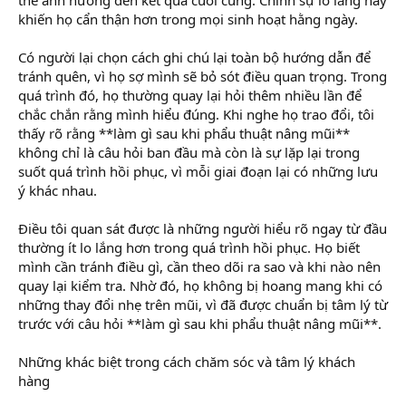
khiến họ cẩn thận hơn trong mọi sinh hoạt hằng ngày.
Có người lại chọn cách ghi chú lại toàn bộ hướng dẫn để
tránh quên, vì họ sợ mình sẽ bỏ sót điều quan trọng. Trong
quá trình đó, họ thường quay lại hỏi thêm nhiều lần để
chắc chắn rằng mình hiểu đúng. Khi nghe họ trao đổi, tôi
thấy rõ rằng **làm gì sau khi phẩu thuật nâng mũi**
không chỉ là câu hỏi ban đầu mà còn là sự lặp lại trong
suốt quá trình hồi phục, vì mỗi giai đoạn lại có những lưu
ý khác nhau.
Điều tôi quan sát được là những người hiểu rõ ngay từ đầu
thường ít lo lắng hơn trong quá trình hồi phục. Họ biết
mình cần tránh điều gì, cần theo dõi ra sao và khi nào nên
quay lại kiểm tra. Nhờ đó, họ không bị hoang mang khi có
những thay đổi nhẹ trên mũi, vì đã được chuẩn bị tâm lý từ
trước với câu hỏi **làm gì sau khi phẩu thuật nâng mũi**.
Những khác biệt trong cách chăm sóc và tâm lý khách
hàng