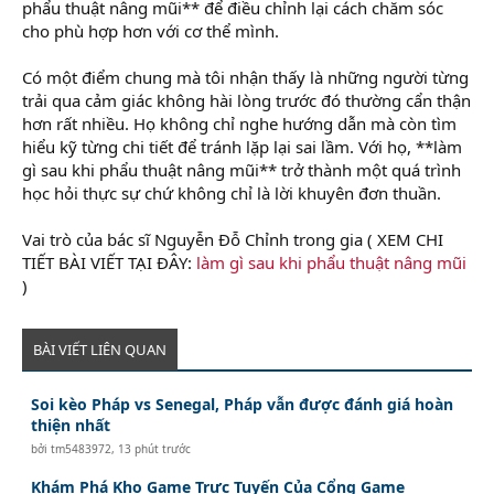
phẩu thuật nâng mũi** để điều chỉnh lại cách chăm sóc
cho phù hợp hơn với cơ thể mình.
Có một điểm chung mà tôi nhận thấy là những người từng
trải qua cảm giác không hài lòng trước đó thường cẩn thận
hơn rất nhiều. Họ không chỉ nghe hướng dẫn mà còn tìm
hiểu kỹ từng chi tiết để tránh lặp lại sai lầm. Với họ, **làm
gì sau khi phẩu thuật nâng mũi** trở thành một quá trình
học hỏi thực sự chứ không chỉ là lời khuyên đơn thuần.
Vai trò của bác sĩ Nguyễn Đỗ Chỉnh trong gia ( XEM CHI
TIẾT BÀI VIẾT TẠI ĐÂY:
làm gì sau khi phẩu thuật nâng mũi
)
BÀI VIẾT LIÊN QUAN
Soi kèo Pháp vs Senegal, Pháp vẫn được đánh giá hoàn
thiện nhất
bởi
tm5483972
,
13 phút trước
Khám Phá Kho Game Trực Tuyến Của Cổng Game