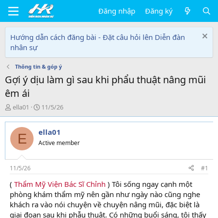
Đăng nhập
Đăng ký
Hướng dẫn cách đăng bài - Đặt câu hỏi lên Diễn đàn
nhân sự
Thông tin & góp ý
Gợi ý dịu làm gì sau khi phẩu thuật nâng mũi
êm ái
T
N
ella01
11/5/26
h
g
r
à
ella01
e
y
E
a
g
Active member
d
ử
s
i
t
11/5/26
#1
a
(
Thẩm Mỹ Viện Bác Sĩ Chỉnh
) Tôi sống ngay cạnh một
r
phòng khám thẩm mỹ nên gần như ngày nào cũng nghe
t
e
khách ra vào nói chuyện về chuyện nâng mũi, đặc biệt là
r
giai đoạn sau khi phẫu thuật. Có những buổi sáng, tôi thấy