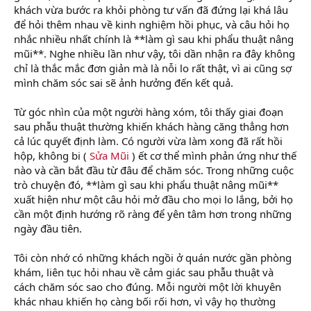
khách vừa bước ra khỏi phòng tư vấn đã đứng lại khá lâu
để hỏi thêm nhau về kinh nghiệm hồi phục, và câu hỏi họ
nhắc nhiều nhất chính là **làm gì sau khi phẩu thuật nâng
mũi**. Nghe nhiều lần như vậy, tôi dần nhận ra đây không
chỉ là thắc mắc đơn giản mà là nỗi lo rất thật, vì ai cũng sợ
mình chăm sóc sai sẽ ảnh hưởng đến kết quả.
Từ góc nhìn của một người hàng xóm, tôi thấy giai đoạn
sau phẫu thuật thường khiến khách hàng căng thẳng hơn
cả lúc quyết định làm. Có người vừa làm xong đã rất hồi
hộp, không bi (
Sửa Mũi
) ết cơ thể mình phản ứng như thế
nào và cần bắt đầu từ đâu để chăm sóc. Trong những cuộc
trò chuyện đó, **làm gì sau khi phẩu thuật nâng mũi**
xuất hiện như một câu hỏi mở đầu cho mọi lo lắng, bởi họ
cần một định hướng rõ ràng để yên tâm hơn trong những
ngày đầu tiên.
Tôi còn nhớ có những khách ngồi ở quán nước gần phòng
khám, liên tục hỏi nhau về cảm giác sau phẫu thuật và
cách chăm sóc sao cho đúng. Mỗi người một lời khuyên
khác nhau khiến họ càng bối rối hơn, vì vậy họ thường