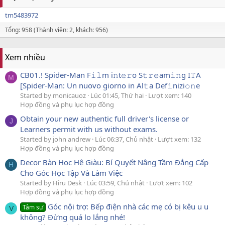
tm5483972
Tổng: 958 (Thành viên: 2, khách: 956)
Xem nhiều
CB01.! Spider-Man F𝚒𝚕m i𝚗t𝚎𝚛o S𝚝𝚛𝚎am𝚒𝚗g I𝚃A
M
[Spider-Man: Un nuovo giorno in Al𝚝a Def𝚒nizi𝚘𝚗e
Started by monicauoz
Lúc 01:45, Thứ hai
Lượt xem: 140
Hợp đồng và phụ lục hợp đồng
Obtain your new authentic full driver's license or
J
Learners permit with us without exams.
Started by john andrew
Lúc 06:37, Chủ nhật
Lượt xem: 132
Hợp đồng và phụ lục hợp đồng
Decor Bàn Học Hệ Giàu: Bí Quyết Nâng Tầm Đẳng Cấp
H
Cho Góc Học Tập Và Làm Việc
Started by Hiru Desk
Lúc 03:59, Chủ nhật
Lượt xem: 102
Hợp đồng và phụ lục hợp đồng
Góc nội trợ: Bếp điện nhà các mẹ có bị kêu u u
Tâm sự
V
không? Đừng quá lo lắng nhé!