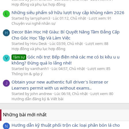
Hợp đồng và phụ lục hợp đồng
Những siêu phẩm sở hữu lượt truy cập khủng năm 2026
L
Started by larrypham3
Lúc 01:12, Chủ nhật
Lượt xem: 91
Chuyện vui nghề nhân sự
Decor Bàn Học Hệ Giàu: Bí Quyết Nâng Tầm Đẳng Cấp
H
Cho Góc Học Tập Và Làm Việc
Started by Hiru Desk
Lúc 03:59, Chủ nhật
Lượt xem: 88
Hợp đồng và phụ lục hợp đồng
Góc nội trợ: Bếp điện nhà các mẹ có bị kêu u u
Tâm sự
V
không? Đừng quá lo lắng nhé!
Started by vanthanh1
Lúc 04:57, Chủ nhật
Lượt xem: 85
Thông tin & góp ý
Obtain your new authentic full driver's license or
J
Learners permit with us without exams..
Started by john andrew
Lúc 06:18, Chủ nhật
Lượt xem: 80
Hướng dẫn đăng ký & Viết bài
Những bài mới nhất
Hướng dẫn kỹ thuật phối trộn các loại phân bón lá cho
N