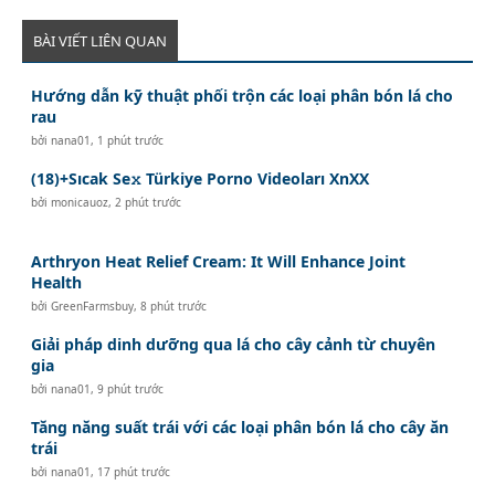
BÀI VIẾT LIÊN QUAN
Hướng dẫn kỹ thuật phối trộn các loại phân bón lá cho
rau
bởi
nana01
,
1 phút trước
(18)+Sıcak Se𝚡 Türkiye Porno Videoları XnXX
bởi
monicauoz
,
2 phút trước
Arthryon Heat Relief Cream: It Will Enhance Joint
Health
bởi
GreenFarmsbuy
,
8 phút trước
Giải pháp dinh dưỡng qua lá cho cây cảnh từ chuyên
gia
bởi
nana01
,
9 phút trước
Tăng năng suất trái với các loại phân bón lá cho cây ăn
trái
bởi
nana01
,
17 phút trước