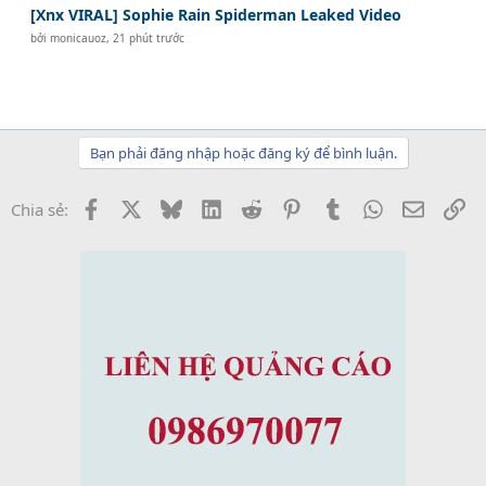
[Xnx VIRAL] Sophie Rain Spiderman Leaked Video
bởi
monicauoz
,
21 phút trước
Bạn phải đăng nhập hoặc đăng ký để bình luận.
Facebook
X
Bluesky
LinkedIn
Reddit
Pinterest
Tumblr
WhatsApp
Email
Li
Chia sẻ: