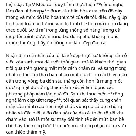
hiện đại. Tại V Medical, quy trình thực hiện **công nghệ
làm đẹp ultherapy** được cá nhân hóa dựa trên độ dày
mỏng và mức độ lão hóa thực tế của da tôi, điều này giúp
tôi hoàn toàn tin tưởng vào lộ trình trẻ hóa mà mình đang
theo đuổi. Sự tỉ mỉ trong từng thông số năng lượng đã
giúp tôi tránh được những tác dụng phụ không mong
muốn thường thấy ở những nơi làm đẹp đại trà.
Nhận định cá nhân của tôi là vẻ đẹp thực sự không nằm ở
việc xóa sạch mọi dấu vết thời gian, mà là khiến thời gian
trôi qua trên gương mặt một cách chậm rãi và sang trọng
nhất có thể. Tôi thà chấp nhận một quá trình cải thiện dần
dần trong vòng ba đến sáu tháng còn hơn là mang một
gương mặt đơ cứng, thiếu cảm xúc vì lạm dụng các
phương pháp xâm lấn quá đà. Sau khi thực hiện **công
nghệ làm đẹp ultherapy**, tôi quan sát thấy cung chân
mày của mình cao hơn một chút, vùng da cổ bớt chùng
nhão và đặc biệt là độ đàn hồi của da cải thiện rõ rệt khi
chạm vào. Đó là một sự thay đổi tinh tế đến mức bạn bè
chỉ thấy tôi trông tươi tỉnh hơn mà không nhận ra tôi vừa
can thiệp thẩm mỹ.