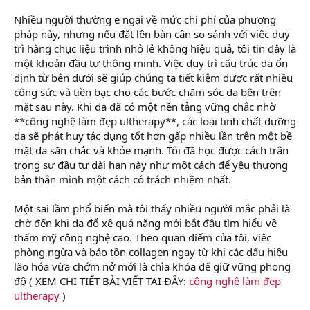
Nhiều người thường e ngại về mức chi phí của phương
pháp này, nhưng nếu đặt lên bàn cân so sánh với việc duy
trì hàng chục liệu trình nhỏ lẻ không hiệu quả, tôi tin đây là
một khoản đầu tư thông minh. Việc duy trì cấu trúc da ổn
định từ bên dưới sẽ giúp chúng ta tiết kiệm được rất nhiều
công sức và tiền bạc cho các bước chăm sóc da bên trên
mặt sau này. Khi da đã có một nền tảng vững chắc nhờ
**công nghệ làm đẹp ultherapy**, các loại tinh chất dưỡng
da sẽ phát huy tác dụng tốt hơn gấp nhiều lần trên một bề
mặt da săn chắc và khỏe mạnh. Tôi đã học được cách trân
trọng sự đầu tư dài hạn này như một cách để yêu thương
bản thân mình một cách có trách nhiệm nhất.
Một sai lầm phổ biến mà tôi thấy nhiều người mắc phải là
chờ đến khi da đổ xệ quá nặng mới bắt đầu tìm hiểu về
thẩm mỹ công nghệ cao. Theo quan điểm của tôi, việc
phòng ngừa và bảo tồn collagen ngay từ khi các dấu hiệu
lão hóa vừa chớm nở mới là chìa khóa để giữ vững phong
độ ( XEM CHI TIẾT BÀI VIẾT TẠI ĐÂY:
công nghệ làm đẹp
ultherapy
)