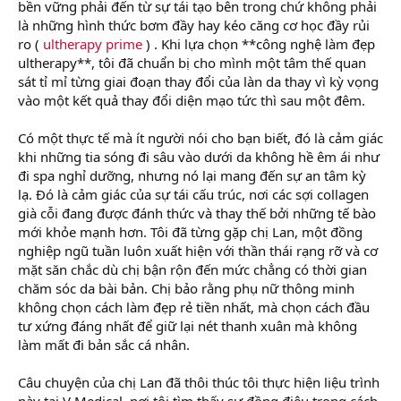
bền vững phải đến từ sự tái tạo bên trong chứ không phải
là những hình thức bơm đầy hay kéo căng cơ học đầy rủi
ro (
ultherapy prime
) . Khi lựa chọn **công nghệ làm đẹp
ultherapy**, tôi đã chuẩn bị cho mình một tâm thế quan
sát tỉ mỉ từng giai đoạn thay đổi của làn da thay vì kỳ vọng
vào một kết quả thay đổi diện mạo tức thì sau một đêm.
Có một thực tế mà ít người nói cho bạn biết, đó là cảm giác
khi những tia sóng đi sâu vào dưới da không hề êm ái như
đi spa nghỉ dưỡng, nhưng nó lại mang đến sự an tâm kỳ
lạ. Đó là cảm giác của sự tái cấu trúc, nơi các sợi collagen
già cỗi đang được đánh thức và thay thế bởi những tế bào
mới khỏe mạnh hơn. Tôi đã từng gặp chị Lan, một đồng
nghiệp ngũ tuần luôn xuất hiện với thần thái rạng rỡ và cơ
mặt săn chắc dù chị bận rộn đến mức chẳng có thời gian
chăm sóc da bài bản. Chị bảo rằng phụ nữ thông minh
không chọn cách làm đẹp rẻ tiền nhất, mà chọn cách đầu
tư xứng đáng nhất để giữ lại nét thanh xuân mà không
làm mất đi bản sắc cá nhân.
Câu chuyện của chị Lan đã thôi thúc tôi thực hiện liệu trình
này tại V Medical, nơi tôi tìm thấy sự đồng điệu trong cách