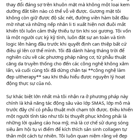
thay đổi đáng sợ trên khuôn mặt mà không một loại kem
dưỡng đắt tiền nào có thể vỗ về được. Gương mặt tôi
không còn giữ được độ sắc nét, đường viền hàm bắt đầu
mờ nhạt và những nếp nhăn li ti xuất hiện nơi đuôi mắt
khiến tôi luôn cảm thấy thiếu tự tin khi soi gương. Tôi vốn
là một người cực kỳ kỹ tính, luôn đặt sự an toàn và tính
logic lên hàng đầu trước khi quyết định can thiệp bất cứ
điều gì lên cơ thể mình. Tôi đã dành hàng tháng trời để
nghiên cứu về các phương pháp nâng cơ, từ phẫu thuật
căng da truyền thống cho đến các công nghệ không xâm
lấn, và cuối cùng tôi đã dừng chân tại **công nghệ làm
đẹp ultherapy** sau khi thấu hiểu được nguyên lý hoạt
động thực sự của nó.
Sự khác biệt lớn nhất mà tôi nhận ra ở phương pháp này
chính là khả năng tác động sâu vào lớp SMAS, lớp mô mà
trước đây chỉ có phẫu thuật mới chạm tới được. Điều khiến
một người tỉnh táo như tôi bị thuyết phục không phải là
những lời quảng cáo hoa mỹ, mà là cơ chế sử dụng sóng
siêu âm hội tụ vi điểm để kích thích sản sinh collagen tự
thân một cách tự nhiên. Tôi luôn quan niệm rằng vẻ đẹp