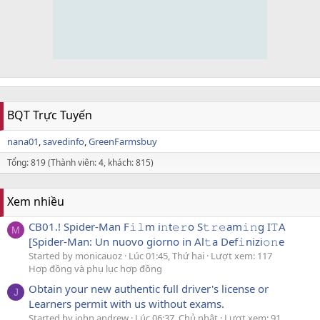
BQT Trực Tuyến
nana01
savedinfo
GreenFarmsbuy
Tổng: 819 (Thành viên: 4, khách: 815)
Xem nhiều
CB01.! Spider-Man F𝚒𝚕m i𝚗t𝚎𝚛o S𝚝𝚛𝚎am𝚒𝚗g I𝚃A
M
[Spider-Man: Un nuovo giorno in Al𝚝a Def𝚒nizi𝚘𝚗e
Started by monicauoz
Lúc 01:45, Thứ hai
Lượt xem: 117
Hợp đồng và phụ lục hợp đồng
Obtain your new authentic full driver's license or
J
Learners permit with us without exams.
Started by john andrew
Lúc 06:37, Chủ nhật
Lượt xem: 91