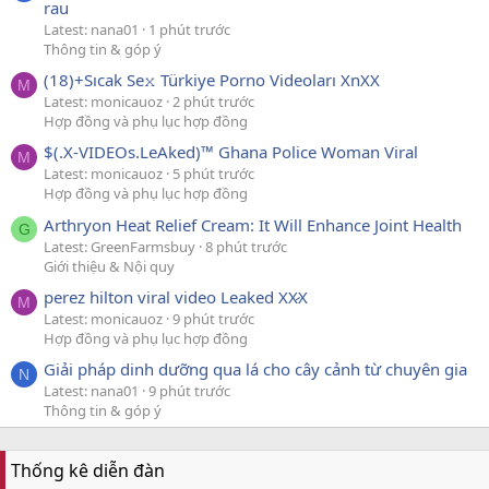
rau
Latest: nana01
1 phút trước
Thông tin & góp ý
(18)+Sıcak Se𝚡 Türkiye Porno Videoları XnXX
M
Latest: monicauoz
2 phút trước
Hợp đồng và phụ lục hợp đồng
$(.X-VIDEOs.LeAked)™ Ghana Police Woman Viral
M
Latest: monicauoz
5 phút trước
Hợp đồng và phụ lục hợp đồng
Arthryon Heat Relief Cream: It Will Enhance Joint Health
G
Latest: GreenFarmsbuy
8 phút trước
Giới thiệu & Nội quy
perez hilton viral video Leaked XX̷X
M
Latest: monicauoz
9 phút trước
Hợp đồng và phụ lục hợp đồng
Giải pháp dinh dưỡng qua lá cho cây cảnh từ chuyên gia
N
Latest: nana01
9 phút trước
Thông tin & góp ý
Thống kê diễn đàn