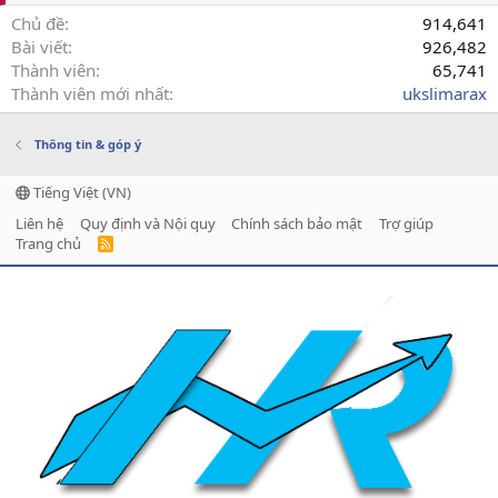
Chủ đề
914,641
Bài viết
926,482
Thành viên
65,741
Thành viên mới nhất
ukslimarax
Thông tin & góp ý
Tiếng Việt (VN)
Liên hệ
Quy định và Nội quy
Chính sách bảo mật
Trợ giúp
Trang chủ
R
S
S