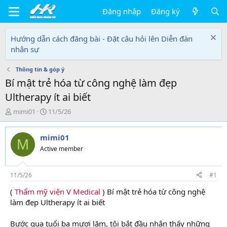
Đăng nhập
Đăng ký
Hướng dẫn cách đăng bài - Đặt câu hỏi lên Diễn đàn
nhân sự
Thông tin & góp ý
Bí mật trẻ hóa từ công nghệ làm đẹp
Ultherapy ít ai biết
T
N
mimi01
11/5/26
h
g
r
à
mimi01
e
y
M
a
g
Active member
d
ử
s
i
t
11/5/26
#1
a
(
Thẩm mỹ viện V Medical
) Bí mật trẻ hóa từ công nghệ
r
làm đẹp Ultherapy ít ai biết
t
e
r
Bước qua tuổi ba mươi lăm, tôi bắt đầu nhận thấy những