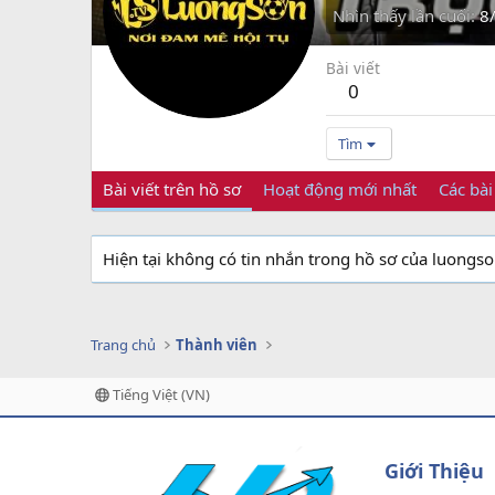
Nhìn thấy lần cuối
8
Bài viết
0
Tìm
Bài viết trên hồ sơ
Hoạt động mới nhất
Các bài
Hiện tại không có tin nhắn trong hồ sơ của luongs
Trang chủ
Thành viên
Tiếng Việt (VN)
Giới Thiệu