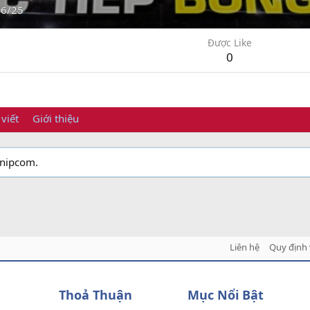
/6/25
Được Like
0
 viết
Giới thiệu
onipcom.
Liên hệ
Quy định 
Thoả Thuận
Mục Nổi Bật