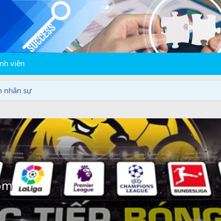
nh viên
n nhân sự
om