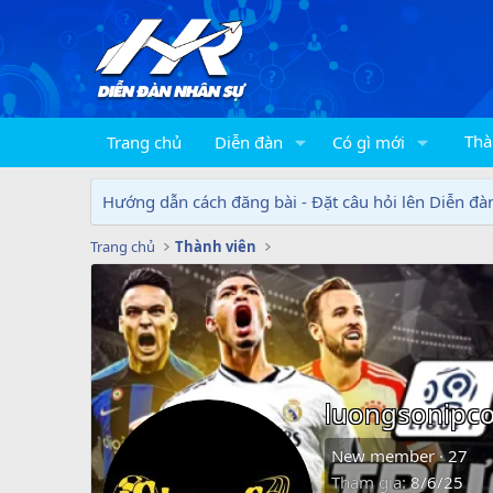
Thà
Trang chủ
Diễn đàn
Có gì mới
Hướng dẫn cách đăng bài - Đặt câu hỏi lên Diễn đà
Trang chủ
Thành viên
luongsonipc
New member
·
27
Tham gia
8/6/25