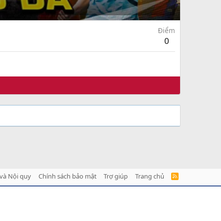
Điểm
0
và Nội quy
Chính sách bảo mật
Trợ giúp
Trang chủ
R
S
S