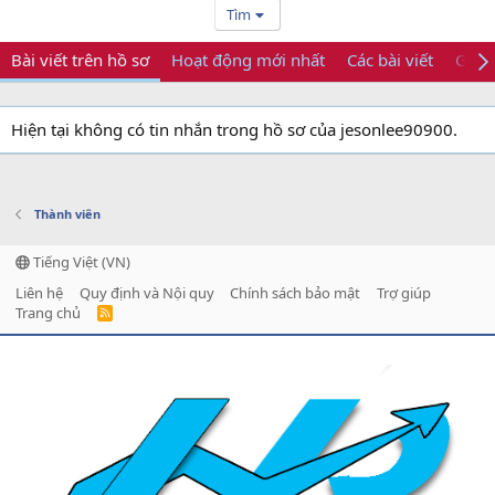
Tìm
Bài viết trên hồ sơ
Hoạt động mới nhất
Các bài viết
Giới 
Hiện tại không có tin nhắn trong hồ sơ của jesonlee90900.
Thành viên
Tiếng Việt (VN)
Liên hệ
Quy định và Nội quy
Chính sách bảo mật
Trợ giúp
Trang chủ
R
S
S