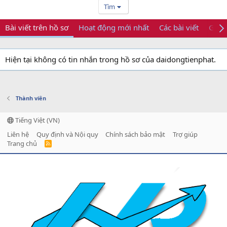
Tìm
Bài viết trên hồ sơ
Hoạt động mới nhất
Các bài viết
Giới 
Hiện tại không có tin nhắn trong hồ sơ của daidongtienphat.
Thành viên
Tiếng Việt (VN)
Liên hệ
Quy định và Nội quy
Chính sách bảo mật
Trợ giúp
Trang chủ
R
S
S