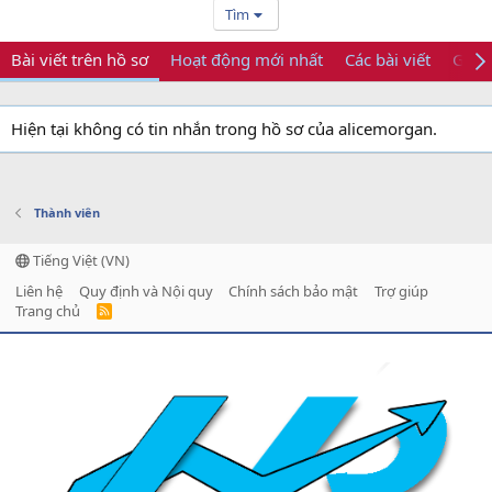
Tìm
Bài viết trên hồ sơ
Hoạt động mới nhất
Các bài viết
Giới 
Hiện tại không có tin nhắn trong hồ sơ của alicemorgan.
Thành viên
Tiếng Việt (VN)
Liên hệ
Quy định và Nội quy
Chính sách bảo mật
Trợ giúp
Trang chủ
R
S
S